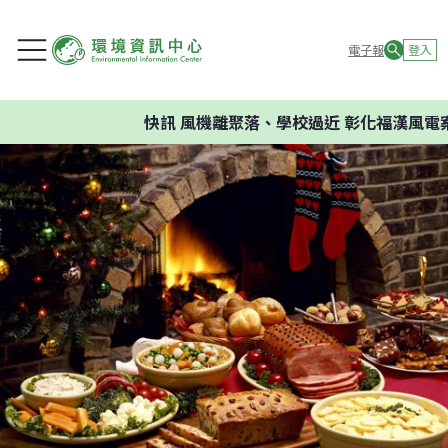
電子報
登入
快訊
風機離聚落、學校過近 彰化福漢風電案環