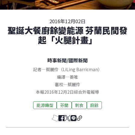
2016年12月02日
聖誕大餐廚餘變能源 芬蘭民間發
起「火腿計畫」
時事新聞
/
國際新聞
記者
—
蔡麗伶（LiLing Barricman）
編譯
—
姜唯
審校
—
蔡麗伶
本報2016年12月2日綜合外電報導
能源轉型
芬蘭
剩食
廚餘