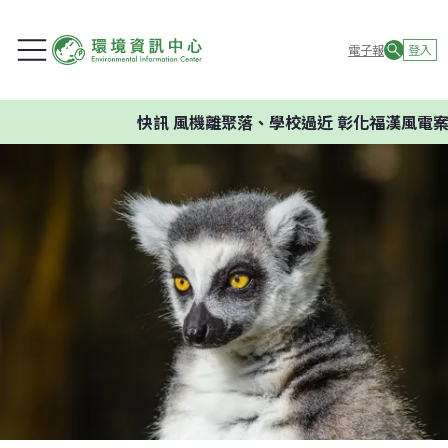
電子報
登入
快訊
風機離聚落、學校過近 彰化福漢風電案環