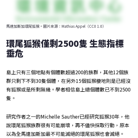
馬達加斯加環尾狐猴。圖片來源：Mathias Appel（CC0 1.0）
環尾狐猴僅剩2500隻 生態指標
垂危
島上只有三個地點有個體數超過200的族群，其他12個族
群只剩下不到30隻個體，在另外15個狐猴棲地則是已經沒
有狐猴或是所剩無幾。學者相信島上總個體數已不到2500
隻。
研究作者之一的Michelle Sauther已經研究狐猴30年，他
說環尾狐猴族群很有可能崩壞，再不儘快採取行動，原本
以為全馬達加斯加最不可能滅絕的環尾狐猴也會滅絕。