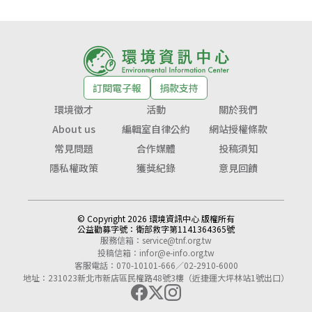
訂閱電子報
捐款支持
環境徵才
活動
關於我們
About us
編輯室自律公約
網站授權條款
常見問題
合作媒體
投稿須知
隱私權政策
獲獎紀錄
意見回饋
© Copyright 2026 環境資訊中心 版權所有
公益勸募字號：
衛部救字第1141364365號
服務信箱：
service@tnf.org.tw
投稿信箱：
infor@e-info.org.tw
客服電話：070-10101-666／02-2910-6000
地址：231023新北市新店區民權路48號3樓（近捷運大坪林站1號出口）