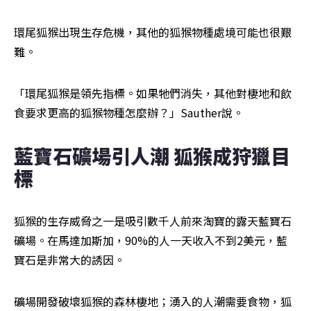
環尾狐猴出現生存危機，其他的狐猴物種處境可能也很艱
難。
「環尾狐猴是領先指標。如果牠們消失，其他對棲地和飲
食要求更高的狐猴物種怎麼辦？」Sauther說。
藍寶石礦場引人潮 狐猴成狩獵目
標
狐猴的生存威脅之一是吸引數千人前來淘寶的露天藍寶石
礦場。在馬達加斯加，90%的人一天收入不到2美元，藍
寶石是非常大的誘因。
礦場開發破壞狐猴的森林棲地；湧入的人潮需要食物，狐