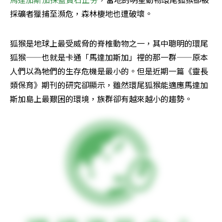
採礦者獵捕至瀕危，森林棲地也遭破壞。
狐猴是地球上最受威脅的脊椎動物之一，其中聰明的環尾
狐猴——也就是卡通「馬達加斯加」裡的那一群——原本
人們以為牠們的生存危機是最小的。但是近期一篇《靈長
類保育》期刊的研究卻顯示，雖然環尾狐猴能適應馬達加
斯加島上最艱困的環境，族群卻有越來越小的趨勢。