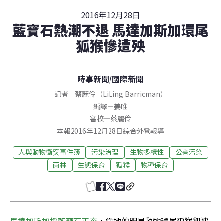
2016年12月28日
藍寶石熱潮不退 馬達加斯加環尾
狐猴慘遭殃
時事新聞
/
國際新聞
記者
—
蔡麗伶（LiLing Barricman）
編譯
—
姜唯
審校
—
蔡麗伶
本報2016年12月28日綜合外電報導
人與動物衝突事件簿
污染治理
生物多樣性
公害污染
雨林
生態保育
狐猴
物種保育
馬達加斯加採藍寶石正夯
，當地的明星動物環尾狐猴卻被