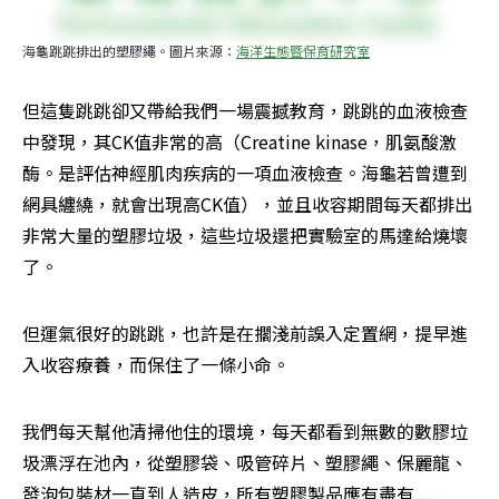
海龜跳跳排出的塑膠繩。圖片來源：
海洋生態暨保育研究室
但這隻跳跳卻又帶給我們一場震撼教育，跳跳的血液檢查
中發現，其CK值非常的高（Creatine kinase，肌氨酸激
酶。是評估神經肌肉疾病的一項血液檢查。海龜若曾遭到
網具纏繞，就會出現高CK值），並且收容期間每天都排出
非常大量的塑膠垃圾，這些垃圾還把實驗室的馬達給燒壞
了。
但運氣很好的跳跳，也許是在擱淺前誤入定置網，提早進
入收容療養，而保住了一條小命。
我們每天幫他清掃他住的環境，每天都看到無數的數膠垃
圾漂浮在池內，從塑膠袋、吸管碎片、塑膠繩、保麗龍、
發泡包裝材一直到人造皮，所有塑膠製品應有盡有......