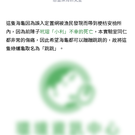
這隻海龜因為誤入定置網被漁民發現而帶到梗枋安檢所
內，因為前陣子
玳瑁「小利」不幸的死亡
，本實驗室同仁
都非常的傷痛，因此希望海龜都可以蹦蹦跳跳的，故將這
隻綠蠵龜取名為「跳跳」。