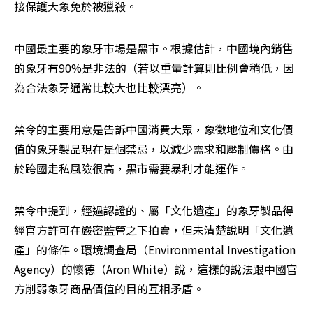
接保護大象免於被獵殺。
中國最主要的象牙市場是黑市。根據估計，中國境內銷售
的象牙有90%是非法的（若以重量計算則比例會稍低，因
為合法象牙通常比較大也比較漂亮）。
禁令的主要用意是告訴中國消費大眾，象徵地位和文化價
值的象牙製品現在是個禁忌，以減少需求和壓制價格。由
於跨國走私風險很高，黑市需要暴利才能運作。
禁令中提到，經過認證的、屬「文化遺產」的象牙製品得
經官方許可在嚴密監管之下拍賣，但未清楚說明「文化遺
產」的條件。環境調查局（Environmental Investigation 
Agency）的懷德（Aron White）說，這樣的說法跟中國官
方削弱象牙商品價值的目的互相矛盾。