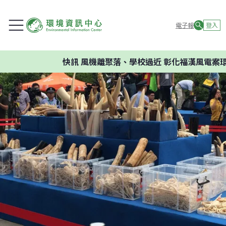
電子報
登入
快訊
風機離聚落、學校過近 彰化福漢風電案環委