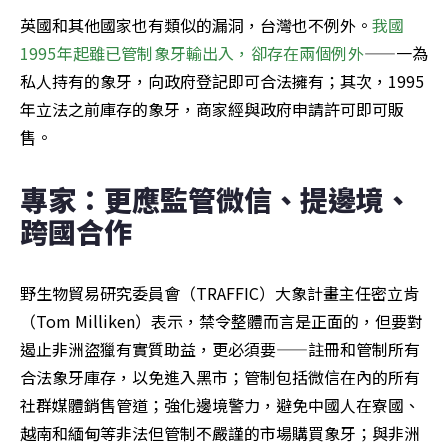
英國和其他國家也有類似的漏洞，台灣也不例外。
我國
1995年起雖已管制象牙輸出入，卻存在兩個例外
——一為
私人持有的象牙，向政府登記即可合法擁有；其次，1995
年立法之前庫存的象牙，商家經與政府申請許可即可販
售。
專家：更應監管微信、提邊境、
跨國合作
野生物貿易研究委員會（TRAFFIC）大象計畫主任密立肯
（Tom Milliken）表示，禁令整體而言是正面的，但要對
遏止非洲盜獵有實質助益，更必須要——註冊和管制所有
合法象牙庫存，以免進入黑市；管制包括微信在內的所有
社群媒體銷售管道；強化邊境警力，避免中國人在寮國、
越南和緬甸等非法但管制不嚴謹的市場購買象牙；與非洲