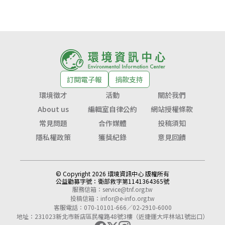
訂閱電子報
捐款支持
環境徵才
活動
關於我們
About us
編輯室自律公約
網站授權條款
常見問題
合作媒體
投稿須知
隱私權政策
獲獎紀錄
意見回饋
© Copyright 2026 環境資訊中心 版權所有
公益勸募字號：
衛部救字第1141364365號
服務信箱：
service@tnf.org.tw
投稿信箱：
infor@e-info.org.tw
客服電話：070-10101-666／02-2910-6000
地址：231023新北市新店區民權路48號3樓（近捷運大坪林站1號出口）