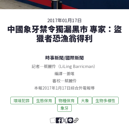
2017年01月17日
中國象牙禁令獨漏黑市 專家：盜
獵者恐漁翁得利
時事新聞
/
國際新聞
記者
—
蔡麗伶（LiLing Barricman）
編譯
—
姜唯
審校
—
蔡麗伶
本報2017年1月17日綜合外電報導
環境犯罪
生態保育
物種保育
大象
生物多樣性
象牙