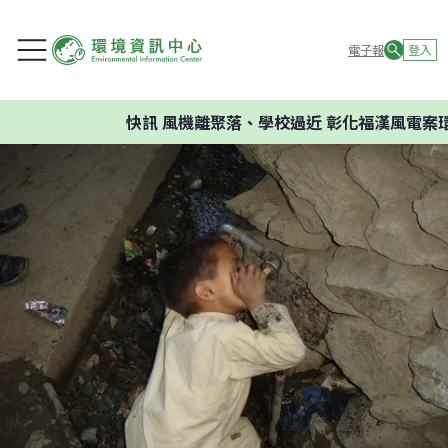
電子報
登入
快訊
風機離聚落、學校過近 彰化福漢風電案環委