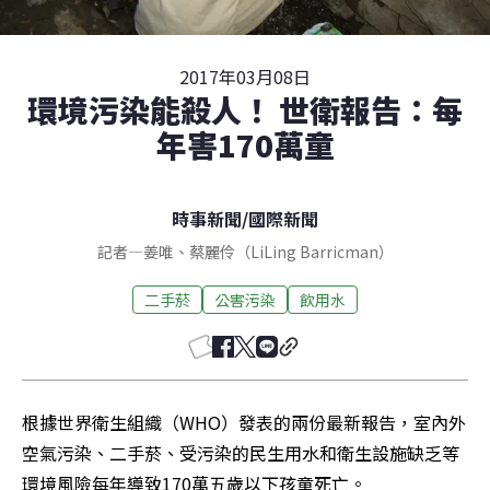
2017年03月08日
環境污染能殺人！ 世衛報告：每
年害170萬童
時事新聞
/
國際新聞
記者
—
姜唯
、
蔡麗伶（LiLing Barricman）
二手菸
公害污染
飲用水
根據世界衛生組織（WHO）發表的兩份最新報告，室內外
空氣污染、二手菸、受污染的民生用水和衛生設施缺乏等
環境風險每年導致170萬五歲以下孩童死亡。