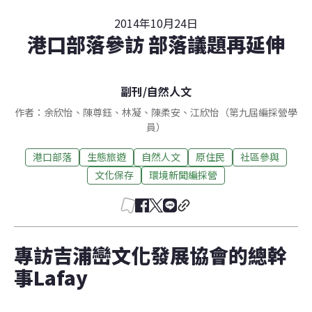
2014年10月24日
港口部落參訪 部落議題再延伸
副刊
/
自然人文
作者：余欣怡、陳尊鈺、林凝、陳柔安、江欣怡（第九屆編採營學
員）
港口部落
生態旅遊
自然人文
原住民
社區參與
文化保存
環境新聞編採營
專訪吉浦巒文化發展協會的總幹
事Lafay