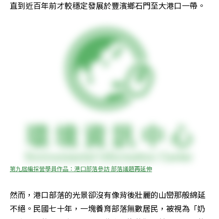
直到近百年前才較穩定發展於豐濱鄉石門至大港口一帶。
第九屆編採營學員作品：港口部落參訪 部落議題再延伸
然而，港口部落的光景卻沒有像背後壯麗的山巒那般綿延
不絕。民國七十年，一塊養育部落無數居民，被視為「奶