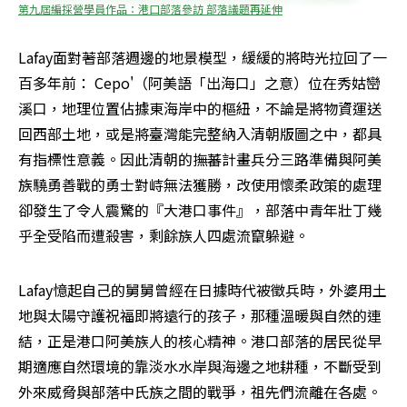
第九屆編採營學員作品：港口部落參訪 部落議題再延伸
Lafay面對著部落週邊的地景模型，緩緩的將時光拉回了一
百多年前： Cepo'（阿美語「出海口」之意）位在秀姑巒
溪口，地理位置佔據東海岸中的樞紐，不論是將物資運送
回西部土地，或是將臺灣能完整納入清朝版圖之中，都具
有指標性意義。因此清朝的撫蕃計畫兵分三路準備與阿美
族驍勇善戰的勇士對峙無法獲勝，改使用懷柔政策的處理
卻發生了令人震驚的『大港口事件』，部落中青年壯丁幾
乎全受陷而遭殺害，剩餘族人四處流竄躲避。
Lafay憶起自己的舅舅曾經在日據時代被徵兵時，外婆用土
地與太陽守護祝福即將遠行的孩子，那種溫暖與自然的連
結，正是港口阿美族人的核心精神。港口部落的居民從早
期適應自然環境的靠淡水水岸與海邊之地耕種，不斷受到
外來威脅與部落中氏族之間的戰爭，祖先們流離在各處。