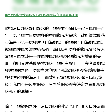
第九屆編採營學員作品：港口部落參訪 部落議題再延伸
覬覦港口部落好山好水的土地案並不僅此一起。民國一百
年，為了應付日益增多的中國觀光客需求，政府嘗試於花
東海岸尋覓一處興建「山海劇場」的地點；山海劇場原訂
邀請原住民表演傳統舞稻，藉此吸引更多的觀光資金投入
當地。原本該是一件原住民部落與外地觀光客雙贏的美
事，卻因其建基於犧牲部落土地所有權上，且在考量劇場
興建地點之時，更將主意動到了充滿部落歷史記憶與擁有
多樣生態性的海港上，而致引起當地部落反彈。Lafay說
道：我們不是反對開發，只希望開發案在決定之前能與部
落充分的溝通。
除了土地議題之外，港口部落的教育也因年青人口外流而