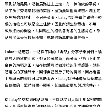
際到部落晃晃。沿著馬路往山上走，有一棟傳統的平房。
除了房子旁隨意栽種的菜園，屋頂要靠粗繩綁著木塊固定
以免被強風吹走。不只是菜園，Lafay告訴學員們路邊不顯
眼的植物也可以是桌上佳餚。因此所謂生態種植，不用一
畝畝細緻的開墾，共同雜生的植物各有各的生態角色，部
落居民每天只摘採所需，就是最簡單的永續經營。
Lafay一路走著，一路採不同的「野草」分享予學員們。繞
過族人瞭望的山頭，她又領著學員，面著海，往山下走向
金色的海稻米田。站在嫩葉可以做沙拉的朱槿叢邊，她指
著遠方的莎娃綠岸，回憶自己蓋房子時的情景。因為看書
上說斑馬的條紋可以幫助降溫，Lafay就把通鋪屋頂蓋成黑
白條紋的，雖然效果不顯著，卻讓民宿更加與環境共存。
從Lafay的訪談到部落巡禮，不斷感受到人與土地緊密的關
係，能重新恢復這份連結時，部落就能回到早期的生命盎