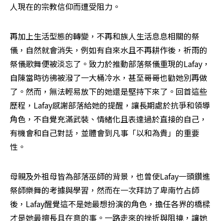
人現在的宗教信仰而遭受阻力。
再加上生活型態的轉變，不再和族人生活息息相關的祭
儀，自然就會消失，例如有自來水且不再耕作後，祈雨的
祭儀歌舞便被淡忘了。致力於推動部落祭儀重現的Lafay，
自陳當時彷彿被潑了一大桶冷水，甚至哥哥也勸她別再做
了。然而，無法輕易放下的她還是堅持下來了。回首這些
歷程，Lafay感謝部落給她的提醒，讓長期處於抗爭和領導
角色，不自覺充滿武裝、情緒化且表達過於直接的自己，
有機會和自己對話，並體會到凡事「以和為貴」的重要
性。
母親及外祖母皆為部落巫師的背景，也曾使Lafay一頭鑽進
祭師樂舞的考據與學習，然而在一次拜訪了卑南竹占師
後，Lafay醒覺這不是她最想扮演的角色，擔任各界的橋樑
才是她最擅長且在意的事。一路走來的挫折與阻撓，讓她