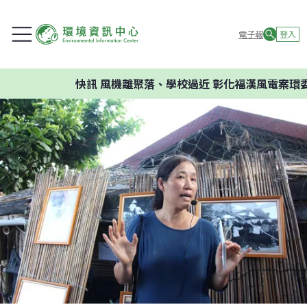
電子報
登入
快訊
風機離聚落、學校過近 彰化福漢風電案環委建議