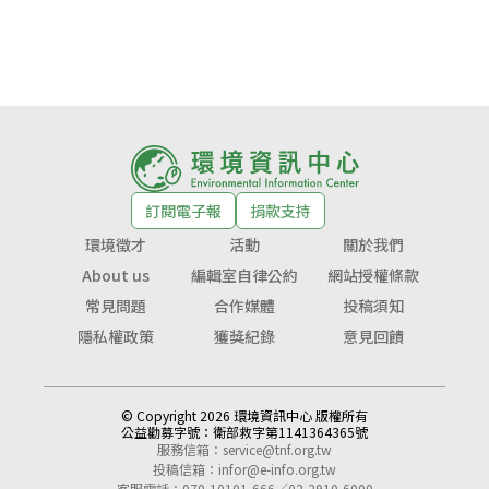
訂閱電子報
捐款支持
環境徵才
活動
關於我們
About us
編輯室自律公約
網站授權條款
常見問題
合作媒體
投稿須知
隱私權政策
獲獎紀錄
意見回饋
© Copyright 2026 環境資訊中心 版權所有
公益勸募字號：
衛部救字第1141364365號
服務信箱：
service@tnf.org.tw
投稿信箱：
infor@e-info.org.tw
客服電話：070-10101-666／02-2910-6000