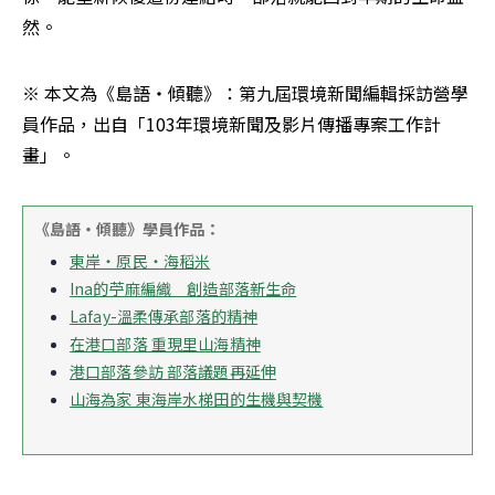
然。
※ 本文為《島語‧傾聽》：第九屆環境新聞編輯採訪營學
員作品，出自「103年環境新聞及影片傳播專案工作計
畫」。
《島語‧傾聽》學員作品：
東岸‧原民‧海稻米
Ina的苧麻編織　創造部落新生命
Lafay-溫柔傳承部落的精神
在港口部落 重現里山海精神
港口部落參訪 部落議題再延伸
山海為家 東海岸水梯田的生機與契機