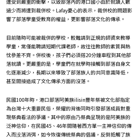
遭受到嚴重的衝擊，以致部落內的港口國小由於就讀人數
過少而將遭到裁併校。Lafay憂心的表示，裁併校的問題影
響了部落學童受教育的權益，更影響部落文化的傳承。
目前隨時可能被裁併的學校，較難請到正規的師資來教導
學童，常僅能聘請短期代課老師，故往往教師的素質與熱
忱參差不齊。併校後，孩子們必須搭20分鐘車程到其他部
落就讀。更嚴重的是，學童們在就學時接觸到部落自身文
化逐漸減少，長期以來導致了部落族人的共同意識降低，
甚至間接造成了文化傳承方面的沒落。
民國100年時，港口部落阿美族ilisin豐年祭被文化部指定
為台灣十大重要民俗，榮耀的背後同時引發部落成員對重
現祭典看法的爭議。其中的原由乃祭典呈現的是阿美族的
泛神信仰，在民國45、46年間隨著西方單一主神信仰的傳
入而没落消弭，如今恢復傳統祭典的倡議，反倒抵觸了族