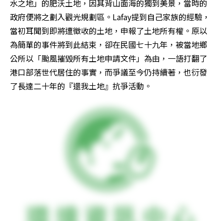
水之地」的肥沃土地，因其背山面海的獨到美景，當時的
政府便將之劃入觀光規劃區。Lafay提到自己家族的經驗，
當初耳聞到即將遭徵收的土地，申報了土地所有權。原以
為簡單的事件將到此結束，卻在民國七十九年，被當地鄉
公所以「颱風摧毀所有土地申請文件」為由，一語打翻了
港口部落世代居住的事實，而爭議至今仍持續著，也衍發
了長達二十年的『還我土地』抗爭活動。