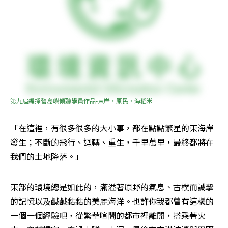
第九屆編採營島嶼傾聽學員作品-東岸‧原民‧海稻米
「在這裡，有很多很多的大小事，都在點點繁星的東海岸
發生；不斷的飛行、迴轉、重生，千里萬里，最終都將在
我們的土地降落。」
東部的環境總是如此的，滿溢著原野的氣息、古樸而誠摯
的記憶以及鹹鹹黏黏的美麗海洋。也許你我都曾有這樣的
一個一個經驗吧，從繁華喧鬧的都市裡離開，搭乘著火