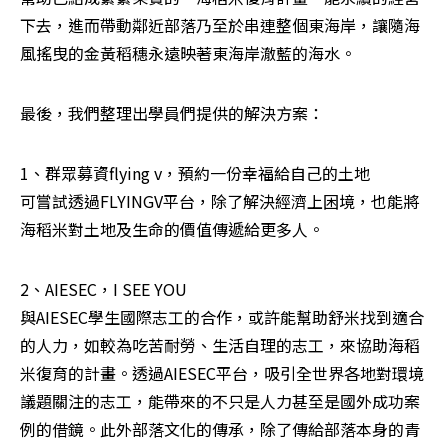
下去，進而帶動鄰近部落乃至於串連整個東海岸，讓隨海
風搖曳的金黃稻穗永遠映著東海岸澈藍的海水。
最後，我們整理出學員們提供的解決方案：
1、群眾募資flying v，預約一份幸福給自己的土地

可嘗試透過FLYINGV平台，除了解決經濟上困境，也能將
海稻米對土地及生命的價值傳遞給更多人。
2、AIESEC，I SEE YOU

與AIESEC學生國際志工的合作，或許能幫助舒米找到適合
的人力，如較為吃苦耐勞、生活自理的志工，來協助海稻
米復育的計畫。透過AIESEC平台，吸引全世界各地對環境
議題關注的志工，能帶來的不只是人力甚至是國外成功案
例的借鏡。此外部落文化的傳承，除了傳給部落本身的青