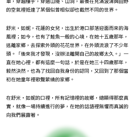
車，穿越樓宇，穿過山隧、山洞，最後在充滿波濤與田野
的空氣裡抵達了某個似曾相似卻也截然不同的世界。
舒米‧如妮，花蓮的女兒，出生於港口部落迎面而來的海
風裡；如今，也有了鮭魚一般的心境，在她十五歲那年，
逃離家鄉，去探索外頭的花花世界，在外頭流浪了不少年
頭。「後來我才發現，沒辦法離開自己的故鄉太久。」一
直在她心裡，都有這麼一句話，於是在她三十四歲那年，
毅然決然，也為了找回自我身份的認同，又回到了那個當
初在她童年裡歌聲縈繞的家鄉。
在舒米‧如妮的口裡，所有記憶裡的故鄉，總顯得那麼真
實，就像一場持續進行的夢，在她的話語裡無懼而真誠的
向我們展露著。