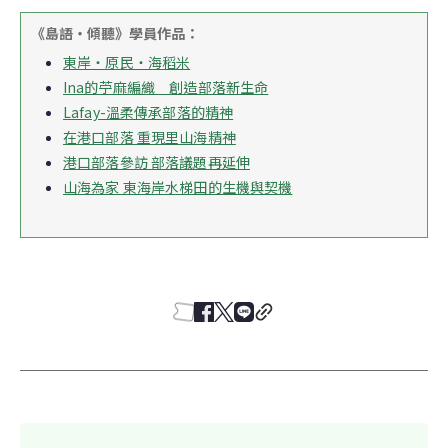
《島語‧傾聽》學員作品：
東岸‧原民‧海稻米
Ina的苧麻編織　創造部落新生命
Lafay-溫柔傳承部落的精神
在港口部落 重現里山海精神
港口部落參訪 部落議題再延伸
山海為家 東海岸水梯田的生機與契機