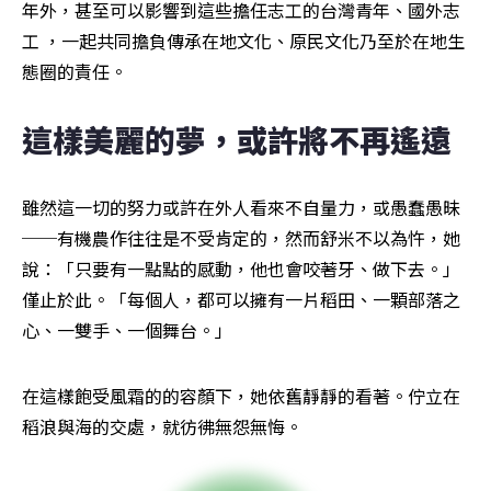
年外，甚至可以影響到這些擔任志工的台灣青年、國外志
工 ，一起共同擔負傳承在地文化、原民文化乃至於在地生
態圈的責任。
這樣美麗的夢，或許將不再遙遠
雖然這一切的努力或許在外人看來不自量力，或愚蠢愚昧
──有機農作往往是不受肯定的，然而舒米不以為忤，她
說：「只要有一點點的感動，他也會咬著牙、做下去。」
僅止於此。「每個人，都可以擁有一片稻田、一顆部落之
心、一雙手、一個舞台。」
在這樣飽受風霜的的容顏下，她依舊靜靜的看著。佇立在
稻浪與海的交處，就彷彿無怨無悔。