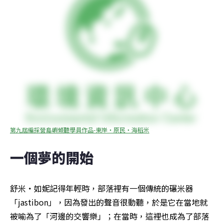
第九屆編採營島嶼傾聽學員作品-東岸‧原民‧海稻米
一個夢的開始
舒米‧如妮記得年輕時，部落裡有一個傳統的碾米器
「jastibon」，因為發出的聲音很動聽，於是它在當地就
被喻為了「河邊的交響樂」；在當時，這裡也成為了部落