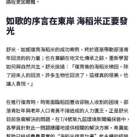
路程更加艱難。
如歌的序言在東岸 海稻米正要發
光
舒米．如妮復育海稻米的成功案例，終於逐漸帶動部落青
年回流的的力量；也在兼顧在地文化傳承之餘，重新學習
如何與自然共生。舒米說過：『復育後的海稻米梯田，除
了迎來人的回流，許多生物也回流了，這樣真的很美，也
讓人喜悅。』
在進行復育時，時常面臨稻田豐收卻無人收割的困境、部
落青壯年與老年人口青黃不接造成的人力匱乏，正是舒米
目前急需解決的問題。在7/4號第九屆環境新聞編採營中，
各學員針對此一問題踴躍地提供相關的解決方案，希冀能
幫助已結成纍纍果實的“海稻米復育計畫”能永續的經營