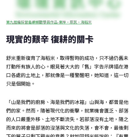
第九屆編採營島嶼傾聽學員作品-東岸‧原民‧海稻米
現實的艱辛 復耕的關卡
舒米重新復育了海稻米，取得暫時的成功，只不過仍舊未
打動所有族人的心。眼見著大大的「售」字告示牌插在港
口各處的土地上，那就像是一種警醒吧，她知道，這一切
只是個開始。
「山是我們的廚房、海是我們的冰箱」山與海，都曾是他
們的家。然而，隨著現代化的衝擊，就業機會匱乏、部落
的人口嚴重外移、土地不斷流失。若部落沒有土地，隨之
而來的將會是部落的沒落與文化的失落，會不會，最後剩
下的屋子只剩下觀光的意義？就如同舒米所說的：『有豐