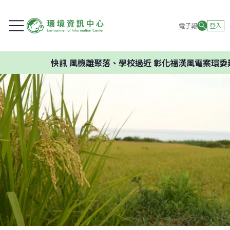
電子報
登入
快訊
風機離聚落、學校過近 彰化福漢風電案環委建議不