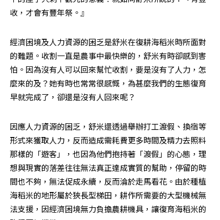
收，才會有豐年祭。』
經濟困境及人力資源的困乏是舒米在復耕海稻米時所面對
的難題。收割一直是農事中最快樂的，舒米有時卻感到害
怕。因為沒有人可以回來幫忙收割，要是沒有了人力，怎
麼來的及？她有時也常常很感慨，為甚麼我們的生態復育
早就完成了，卻還是沒有人回來呢？
因應人力資源的困乏，舒米還透過舉辦打工渡假、換宿等
形式來獲取人力，反而造成需耗費更多時間及精力去照料
那樣的「遊客」，也因為他們抱持著「渡假」的心態，理
想與現實的落差往往無法真正達成實質的幫助，停留的時
間也不夠，無法促成永續，反而淪於走馬看花。由於種植
海稻米的地形屬於狹長型梯田，耕作所需要的大型機械無
法支援，因經濟困境無力負擔農耕機具，讓復育海稻米的