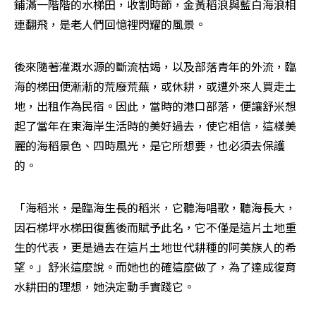
鋪滿一階階的水梯田，收割時節，金黃稻浪與藍白海浪相
連翻飛，是老人們回憶裡閃耀的風景。
後來隨著灌溉水源的斷流枯竭，以及部落青年的外流，臨
海的梯田便漸漸的荒廢荒蕪，或休耕，或遭外來人買走土
地，出租作為民宿。因此，當時的港口部落，便讓舒米想
起了當年在東海岸生活時的美好過去，使它相信，這樣美
麗的海稻景色、四時風光，是它所想要，也必須去保護
的。
「海稻米，是臨海生長的稻米，它聽海唱歌，聽海長大，
因石梯坪水梯田復舊後而賦予此名，它不僅是這片土地重
生的代表，更是過去在這片土地世代耕種的阿美族人的希
望。」舒米這麼說。而她也的確這麼做了，為了達成復育
水耕田的理想，她決定動手實踐它。