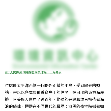
第九屆環境新聞編採營學員作品：山海為家
位處於太平洋西側一個格外別緻的小島，受到陽光的照
祐，得以以各式農穫養育島上的住民。在日出的東方海岸
邊，阿美族人世居了數百年，動聽的歌謠和語言挾帶著海
浪的韻律，迴盪在不同世代的耳際；漆黑的夜空映襯著如