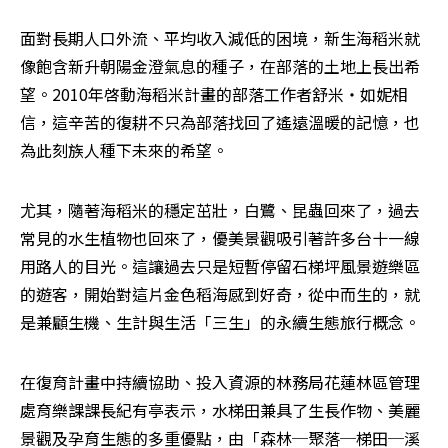
面對長期人口外流、平均收入減低的困境，新生海稻米就
像飽含新升朝陽金澄氣息的種子，在部落的土地上長出希
望。2010年啓動海稻米計畫的部落工作者舒米‧如妮相
信，這辛苦的復耕不只為部落找回了遙遠溫暖的記憶，也
為此刻族人種下未來的希望。
尤其，隨著海稻米的穩定茁壯，白鷺、昆蟲回來了，過去
常見的水生植物也回來了，優美景觀吸引著許多台十一線
用路人的目光。這讓過去只是短暫停留石梯坪風景遊樂區
的遊客，開始對這片金色稻海感到好奇，從中而生的，就
是兼顧生機、生計與生活「三生」的永續生態旅行概念。
在復育計畫中持續協助、投入資源的林務局花蓮林區管理
處育樂課課長紀有亭表示，水梯田兼具了生長作物、美麗
景觀及孕育生態的多重優點，由「森林─聚落─梯田─溪