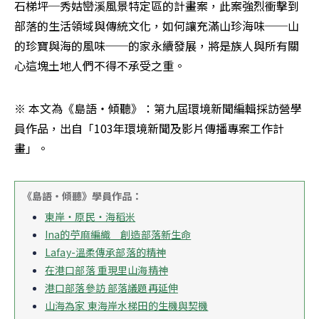
石梯坪─秀姑巒溪風景特定區的計畫案，此案強烈衝擊到
部落的生活領域與傳統文化，如何讓充滿山珍海味──山
的珍寶與海的風味──的家永續發展，將是族人與所有關
心這塊土地人們不得不承受之重。
※ 本文為《島語‧傾聽》：第九屆環境新聞編輯採訪營學
員作品，出自「103年環境新聞及影片傳播專案工作計
畫」。
《島語‧傾聽》學員作品：
東岸‧原民‧海稻米
Ina的苧麻編織　創造部落新生命
Lafay-溫柔傳承部落的精神
在港口部落 重現里山海精神
港口部落參訪 部落議題再延伸
山海為家 東海岸水梯田的生機與契機