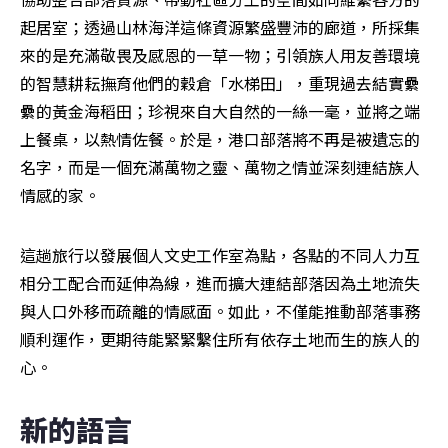
起居室；透過山林海洋這條資源繁盛豐沛的廊道，所採集
來的是充滿敬畏及感恩的一草一物；引領族人用友善環境
的智慧耕耘撫育他們的穀倉「水梯田」，重現過去結實纍
纍的黃金海稻田；珍視來自大自然的一絲一毫，並將之端
上餐桌，以熱情佐餐。於是，港口部落將不再是被遺忘的
名字，而是一個充滿萬物之靈、萬物之情並深刻連結族人
情感的家。
這趟旅行以發展個人文史工作室為點，各點的不同人力互
相分工配合而延伸為線，進而擴大連結部落因為土地流失
與人口外移而疏離的情感面。如此，不僅能推動部落事務
順利運作，更期待能緊緊繫住所有依存土地而生的族人的
心。
新的語言