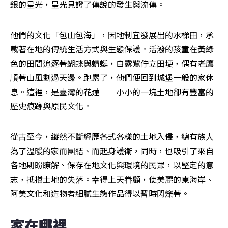
銀的星光，星光見證了傳說的發生與流傳。
他們的文化「包山包海」，因地制宜發展出的水梯田，承
載著在地的傳統生活方式與生態保護。活潑的孩童在黃綠
色的田間追逐著蝴蝶與蜻蜓，白露鷥佇立田埂，偶有老鷹
順著山風劃過天邊。跑累了，他們便回到城堡一般的家休
息。這裡，是臺灣的花蓮──小小的一塊土地卻有豐富的
歷史痕跡與原民文化。
從古至今，縱然不斷經歷各式各樣的土地入侵，總有族人
為了溫暖的家而團結、而起身護衛，同時，也吸引了來自
各地期盼瞭解、保存在地文化與環境的民眾，以堅定的意
志，抵擋土地的失落。幸得上天眷顧，使美麗的東海岸、
阿美文化和造物者細膩生態作品得以暫時閃爍著。
家在哪裡