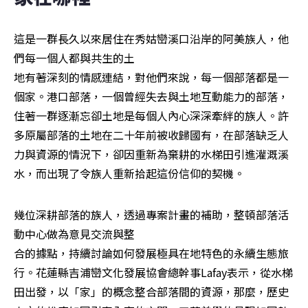
這是一群長久以來居住在秀姑巒溪口沿岸的阿美族人，他
們每一個人都與共生的土

地有著深刻的情感連結，對他們來說，每一個部落都是一
個家。港口部落，一個曾經失去與土地互動能力的部落，
住著一群逐漸忘卻土地是每個人內心深深牽絆的族人。許
多原屬部落的土地在二十年前被收歸國有，在部落缺乏人
力與資源的情況下，卻因重新為棄耕的水梯田引進灌溉溪
水，而出現了令族人重新拾起這份信仰的契機。
幾位深耕部落的族人，透過專案計畫的補助，整頓部落活
動中心做為意見交流與整

合的據點，持續討論如何發展極具在地特色的永續生態旅
行。花蓮縣吉浦巒文化發展協會總幹事Lafay表示，從水梯
田出發，以「家」的概念整合部落間的資源，那麼，歷史