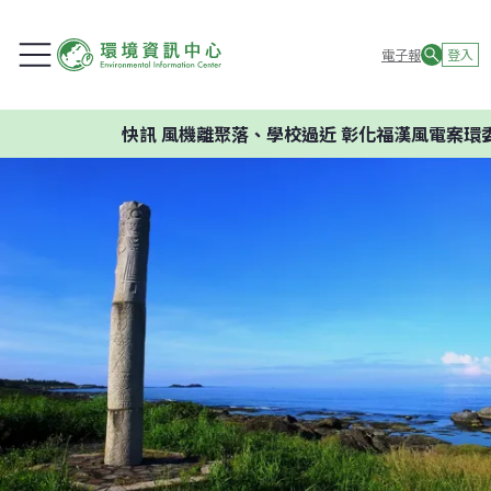
電子報
登入
快訊
風機離聚落、學校過近 彰化福漢風電案環委建議不