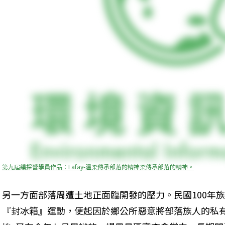
第九屆編採營學員作品：Lafay-溫柔傳承部落的精神柔傳承部落的精神。
另一方面部落周遭土地正面臨開發的壓力。民國100年
『封冰箱』運動，便起因於鄉公所惡意將部落族人的私