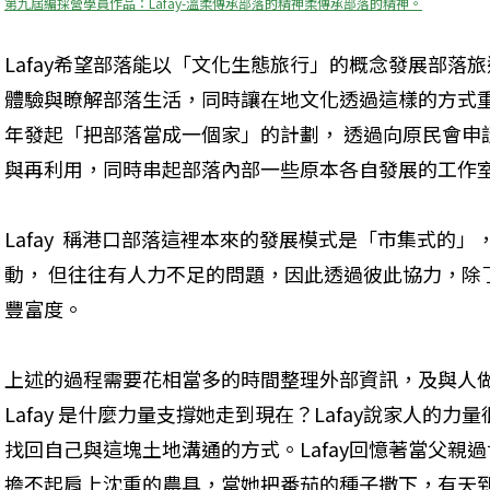
第九屆編採營學員作品：Lafay-溫柔傳承部落的精神柔傳承部落的精神。
Lafay希望部落能以「文化生態旅行」的概念發展部落
體驗與瞭解部落生活，同時讓在地文化透過這樣的方式重
年發起「把部落當成一個家」的計劃， 透過向原民會申
與再利用，同時串起部落內部一些原本各自發展的工作
Lafay  稱港口部落這裡本來的發展模式是「市集式的
動， 但往往有人力不足的問題，因此透過彼此協力，除
豐富度。
上述的過程需要花相當多的時間整理外部資訊，及與人
Lafay 是什麼力量支撐她走到現在？Lafay說家人的
找回自己與這塊土地溝通的方式。Lafay回憶著當父親
擔不起肩上沈重的農具，當她把番茄的種子撒下，有天