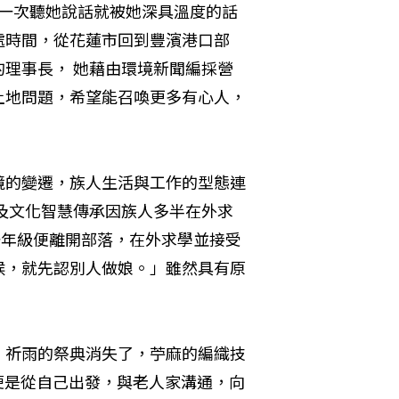
第一次聽她說話就被她深具溫度的話
處時間，從花蓮市回到豐濱港口部
理事長， 她藉由環境新聞編採營
土地問題，希望能召喚更多有心人，
境的變遷，族人生活與工作的型態連
及文化智慧傳承因族人多半在外求
學一年級便離開部落，在外求學並接受
候，就先認別人做娘。」雖然具有原
：祈雨的祭典消失了，苧麻的編織技
的便是從自己出發，與老人家溝通，向