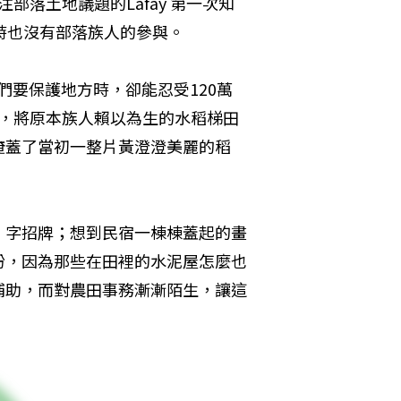
部落土地議題的Lafay 第一次知
時也沒有部落族人的參與。
們要保護地方時，卻能忍受120萬
收，將原本族人賴以為生的水稻梯田
掩蓋了當初一整片黃澄澄美麗的稻
」字招牌；想到民宿一棟棟蓋起的畫
盼，因為那些在田裡的水泥屋怎麼也
補助，而對農田事務漸漸陌生，讓這