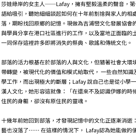
莎娃綠岸的女主人──Lafay，擁有堅毅溫柔的聲音，
語給吸引，聽她細細談起如何在十年前割捨與家人的相
落，期盼找回原鄉的記憶。現做為吉浦巒文化發展協會的
與學員分享在港口社區進行的工作，以及當地正面臨的
一同保存這裡許多即將消失的祭典、歌謠和傳統文化。
部落的活力根基在於部落的人與文化，但隨著社會大環
帶轉變，被現代化的價值和模式給取代， 一些自然知識
學工作，而出現極大的斷層；Lafay 說自己也是從小
漢人文化，她形容這就像：「在還來不及認識伊娜的時
住民的身軀，卻沒有原住民的靈魂。
十幾年前她回到部落，才發現記憶中的文化正逐漸消逝
藝也沒落了⋯⋯ 在這樣的情況下， Lafay認為她能做