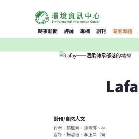
時事新聞
評論
專欄
副刊
深度專題
La
副刊
/
自然人文
作者：蔡瑋芳、鍾孟瑾、林
睿妤、楊濬瑄、李正昌（第