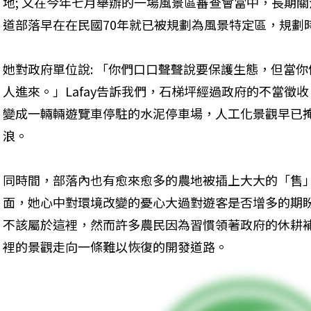
地; 又在今年七月舉辦的一場風景區審查會當中，長期關注
道部落早在在民國70年就已被規劃為風景特定區，規劃
她對政府單位說: 「你們口口聲聲說要保護生態，但當你
人進來。」Lafay告訴我們，石梯坪經過政府的不當徵
變成一輛輛遊覽車停駐的水泥停車場，人工化景觀早已
浪。
同時間，部落內也有愈來愈多的農地被插上大大的「售
面，她心中對環境改變的憂心大過對遊客是否增多的期
不該屬於這裡，然而許多農民因為習慣領著政府的休耕
裡的景觀走向一條難以恢復的開發道路。