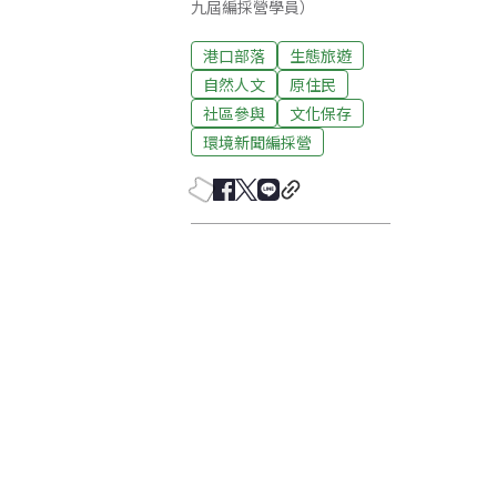
九屆編採營學員）
港口部落
生態旅遊
自然人文
原住民
社區參與
文化保存
環境新聞編採營