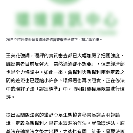
20日立院經濟委員會繼續逐條審查礦業法修正。賴品瑀拍攝。
王美花強調，環評的實質審查都已大幅加嚴了把關強度，
雖然業者目前反彈大「當然通通都不想要」，但是經濟部
也是全力協調中。如此一來，舊權利與新權利兩個定義之
間的差距也已經縮小許多。環保署也再次證實，正在修法
中的環評子法「認定標準」中，將明訂礦權展限需進行環
評。
提出民間版法案的蠻野心足生態協會秘書長謝孟羽評論
說，定義為新權利才是正本清源的作法。就像環評法、原
基法在礦業法之後才出現，之後也有國土計畫、景觀法等