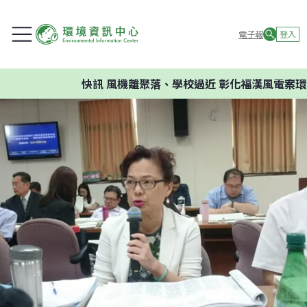
電子報
登入
快訊
風機離聚落、學校過近 彰化福漢風電案環委建