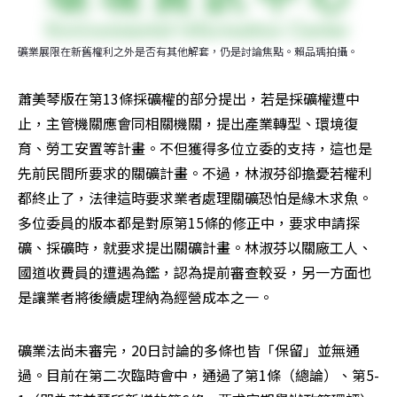
礦業展限在新舊權利之外是否有其他解套，仍是討論焦點。賴品瑀拍攝。
蕭美琴版在第13條採礦權的部分提出，若是採礦權遭中
止，主管機關應會同相關機關，提出產業轉型、環境復
育、勞工安置等計畫。不但獲得多位立委的支持，這也是
先前民間所要求的關礦計畫。不過，林淑芬卻擔憂若權利
都終止了，法律這時要求業者處理關礦恐怕是緣木求魚。
多位委員的版本都是對原第15條的修正中，要求申請探
礦、採礦時，就要求提出關礦計畫。林淑芬以關廠工人、
國道收費員的遭遇為鑑，認為提前審查較妥，另一方面也
是讓業者將後續處理納為經營成本之一。
礦業法尚未審完，20日討論的多條也皆「保留」並無通
過。目前在第二次臨時會中，通過了第1條（總論）、第5-