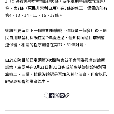
1（即為蕭美琴所新增的第6條，要求定期舉辦政策環評）
條、第7條（原民非營利自用）這3條的修正，保留的則有
第4、13、14、15、16、17條。
後續則要留到下一個會期繼續戰，也就是一個多月後。原
民自用非營利採礦在第7條獲通過，但知情同意目前則暫
遭保留，相關的程序則會在第27、31條討論。
由於立院目前已定調第3次臨時會並不會開委員會討論新
議案。主要將在8月21日到31日完成前瞻基礎建設特別預
算案二、三讀，雖還沒確認是否加入其他法案，但會以已
經完成初審的議案為主。