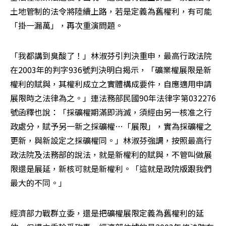
土地管制的法令將陸續上路，若是定義為舊權利，有可能
「掛一漏萬」，再次重演問題。
「我都講到臭酸了！」林淑芬引判決重申，最高行政法院
在2003年的判字936號判決明白揭示，「礦業權展限是新
權利的賦與，其權利成立之實體構成要件，自應適用申請
展限時之法律為之。」連法務部民國90年法律字第032276
號函釋也說：「採礦權期滿即消滅，須經由另一核准之行
政處分，賦予另一新之採礦權…「展限」，實為採礦權之
更新，與新設定之採礦權同。」林淑芬強調，按照最高行
政法院及法務部的說法，就是新權利的賦與，不管叫做展
限還是展延，新核可就是新權利。「這就是政院版跟我們
最大的不同。」
經濟部力戰群立委，還是把礦權展限定義為舊權利的延