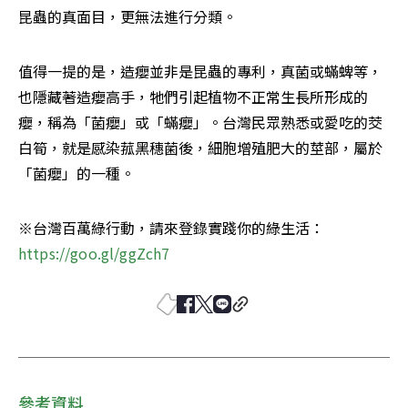
昆蟲的真面目，更無法進行分類。
值得一提的是，造癭並非是昆蟲的專利，真菌或蟎蜱等，
也隱藏著造癭高手，牠們引起植物不正常生長所形成的
癭，稱為「菌癭」或「蟎癭」。台灣民眾熟悉或愛吃的茭
白筍，就是感染菰黑穗菌後，細胞增殖肥大的莖部，屬於
「菌癭」的一種。
※台灣百萬綠行動，請來登錄實踐你的綠生活：
https://goo.gl/ggZch7
參考資料