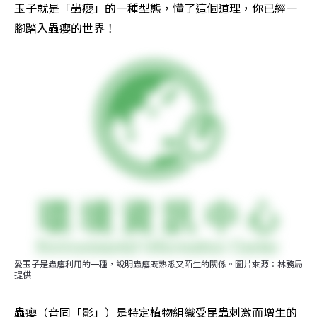
玉子就是「蟲癭」的一種型態，懂了這個道理，你已經一
腳踏入蟲癭的世界！
愛玉子是蟲癭利用的一種，說明蟲癭既熟悉又陌生的關係。圖片來源：林務局
提供
蟲癭（音同「影」）是特定植物組織受昆蟲刺激而增生的