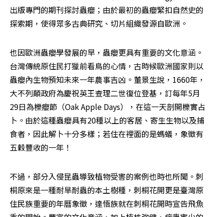
出版專門的期刊探討蟲癭；由於最初的蟲癭緊扣自然史的
探索期，使得眾多古典研究、切片組織發源自歐洲。
也因歐洲蟲癭學發展的早，蟲癭更具有重要的文化意涵。
台灣傳統原住民打獵前看鳥的心情，古時候歐洲國家則以
蟲癭內生物預知未來一年農事吉凶。董景生說，1660年，
大不列顛政府為慶祝英王查理二世復位登基，訂每年5月
29日為櫟癭節（Oak Apple Days），在這一天剖開櫟實占
卜。由於這種蟲癭具有20種以上的客居、寄生生物以及捕
食者，因此解卜十分多樣；若住在裡面的是螞蟻，象徵有
五穀豐收的一年！
不過，部分入侵昆蟲導致植物受害的案例也時也所聞。刺
桐原來是一種耐旱耐蟲的本土樹種，刺桐花開更是臺灣原
住民族重要的年曆象徵，達悟族就在刺桐花開時宣告飛魚
季的開始。豐富的文化意涵，加上植株強健，病蟲害少的