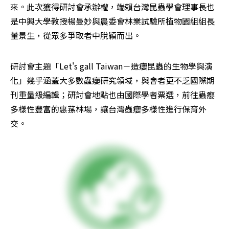
來。此次獲得研討會承辦權，端賴台灣昆蟲學會理事長也
是中興大學教授楊曼妙與農委會林業試驗所植物園組組長
董景生，從眾多爭取者中脫穎而出。
研討會主題「Let's gall Taiwan－造癭昆蟲的生物學與演
化」幾乎涵蓋大多數蟲癭研究領域，與會者更不乏國際期
刊重量級編輯；研討會地點也由國際學者票選，前往蟲癭
多樣性豐富的惠蓀林場，讓台灣蟲癭多樣性進行保育外
交。