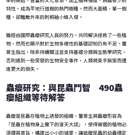
特性，成為平地行道樹的熱門樹種。然而大面積、單一樹
種，卻難敵外來的刺桐釉小蜂入侵。
雖經由國際蟲癭研究人員的努力，共同解決拯救了一些植
物，然而也顯示對於生物多樣性的基礎認知仍有不足。董
景生指出，除非持續關注並支持基礎分類與生態學研究，
否則遇到一些突發的生物安全事件，人類將束手無策而遭
逢更大的損失。
蟲癭研究：與昆蟲鬥智　490蟲
癭組織等待解答
蟲癭是昆蟲在植物上誘發的組織，董景生將蟲癭形容為
「昆蟲在植物身上撒下的漫天大謊」，使得被選的植物必
須遵其意旨，構建出小小的城堡，讓造癭昆蟲的幼蟲穩定