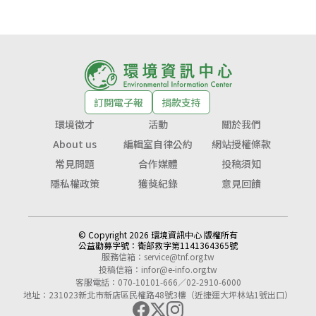
訂閱電子報
捐款支持
環境徵才
活動
關於我們
About us
編輯室自律公約
網站授權條款
常見問題
合作媒體
投稿須知
隱私權政策
獲獎紀錄
意見回饋
© Copyright 2026 環境資訊中心 版權所有
公益勸募字號：
衛部救字第1141364365號
服務信箱：
service@tnf.org.tw
投稿信箱：
infor@e-info.org.tw
客服電話：070-10101-666／02-2910-6000
地址：231023新北市新店區民權路48號3樓（近捷運大坪林站1號出口）