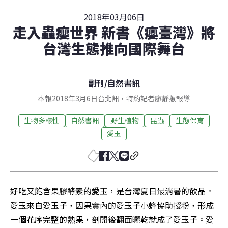
2018年03月06日
走入蟲癭世界 新書《癭臺灣》將
台灣生態推向國際舞台
副刊
/
自然書訊
本報2018年3月6日台北訊，特約記者廖靜蕙報導
生物多樣性
自然書訊
野生植物
昆蟲
生態保育
愛玉
好吃又飽含果膠酵素的愛玉，是台灣夏日最消暑的飲品。
愛玉來自愛玉子，因果實內的愛玉子小蜂協助授粉，形成
一個花序完整的熟果，剖開後翻面曬乾就成了愛玉子。愛