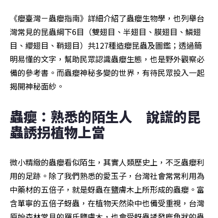
《癭臺灣－蟲癭指南》詳細介紹了蟲癭生物學，也列舉台
灣常見的昆蟲綱下6目（雙翅目、半翅目、膜翅目、鱗翅
目、纓翅目、鞘翅目）共127種造癭昆蟲及圖鑑；透過簡
明易懂的文字，幫助民眾認識蟲癭生態，也是野外觀察必
備的參考書。而蟲癭神秘多變的世界，有待民眾投入一起
揭開神秘面紗。
蟲癭：熟悉的陌生人　說謊的昆
蟲誘拐植物上當
微小精緻的蟲癭看似陌生，其實人類歷史上，不乏蟲癭利
用的足跡。除了我們熟悉的愛玉子，台灣社會常常利用為
中藥材的五倍子，就是蚜蟲在鹽膚木上所形成的蟲癭。富
含單寧的五倍子蚜蟲，在植物天然染中也備受重視，台灣
原始森林常見的羅氏鹽膚木，也會受蚜蟲誘發鹿角狀的蟲