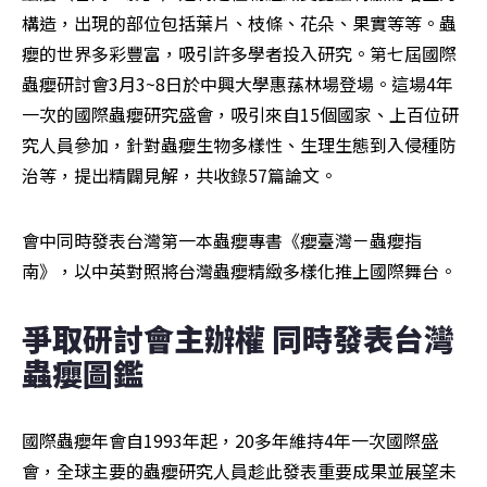
構造，出現的部位包括葉片、枝條、花朵、果實等等。蟲
癭的世界多彩豐富，吸引許多學者投入研究。第七屆國際
蟲癭研討會3月3~8日於中興大學惠蓀林場登場。這場4年
一次的國際蟲癭研究盛會，吸引來自15個國家、上百位研
究人員參加，針對蟲癭生物多樣性、生理生態到入侵種防
治等，提出精闢見解，共收錄57篇論文。
會中同時發表台灣第一本蟲癭專書《癭臺灣－蟲癭指
南》，以中英對照將台灣蟲癭精緻多樣化推上國際舞台。
爭取研討會主辦權 同時發表台灣
蟲癭圖鑑
國際蟲癭年會自1993年起，20多年維持4年一次國際盛
會，全球主要的蟲癭研究人員趁此發表重要成果並展望未