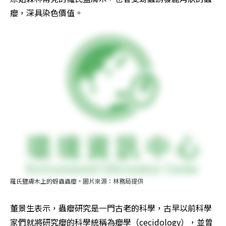
癭，深具染色價值。
羅氏鹽膚木上的蚜蟲蟲癭。圖片來源：林務局提供
董景生表示，蟲癭研究是一門古老的科學，古早以前科學
家們就將研究癭的科學統稱為癭學（cecidology），並曾