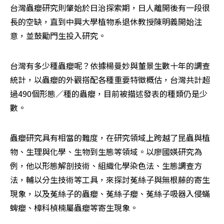
台灣蟲癭研究則肇始於日治探索期，日人離開後有一段很
長的空缺，直到中興大學植物系退休教授陳明義開始注
意，並鼓勵門生投入研究。
台灣有多少種蟲癭呢？依據楊曼妙與董景生數十年的調查
統計，以蟲癭的外觀搭配各種重要特徵概估，台灣共計超
過490個形態／種的蟲癭，目前被描述發表的種類仍是少
數。
蟲癭研究具有相當的難度，在研究領域上跨越了昆蟲與植
物、生理與化學、生物到生態等領域。以廖國媖研究為
例，他以形態解剖技術、組織化學染色法、生態調查方
法，輔以分生技術等工具，來探討菟絲子與無根藤的寄生
現象，以及菟絲子的蟲癭、菟絲子癭、菟絲子吸器入侵蟎
蜱癭、樟科楨楠屬蟲癭等寄生現象。