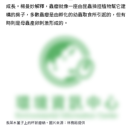
成長。楊曼妙解釋，蟲癭就像一座由昆蟲操控植物幫它建
構的房子，多數蟲癭是由孵化的幼蟲取食所引起的，但有
時則是母蟲產卵刺激形成的。
長葉木薑子上的杯狀癭蚋。圖片來源：林務局提供