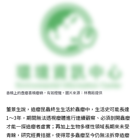
香楠上的壺癭喜楠癭蚋，有如燈籠。圖片來源：林務局提供
董景生說，造癭昆蟲終生生活於蟲癭中，生活史可能長達
1～3年，期間無法透視癭體進行連續觀察、必須剖開蟲癭
才能一探造癭者虛實；再加上生物多樣性領域長期來未受
青睞，研究經費拮据，使得眾多蟲癭至今仍無法拆穿造癭