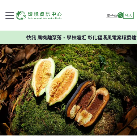
電子報
登入
快訊
風機離聚落、學校過近 彰化福漢風電案環委建議不應開