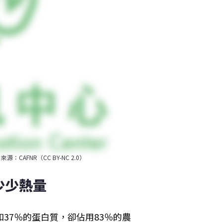
FNR（CC BY-NC 2.0）
少少熱量
37％的蛋白質，卻佔用83％的農