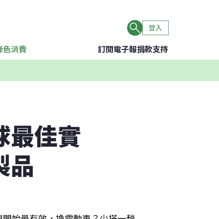
登入
綠色消費
訂閱電子報
捐款支持
球最佳實
製品
裡開始最有效，換電動車？少搭一趟