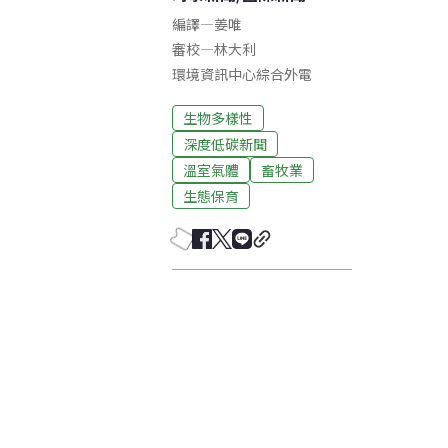
編譯
—
姜唯
審校
—
林大利
環境資訊中心綜合外電
生物多樣性
深度低碳新聞
溫室氣體
畜牧業
生態保育