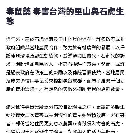
毒鼠藥 毒害台灣的里山與石虎生
態
近年來，基於石虎保育及里山地景的保存，許多政府或非
政府組織與當地農民合作，致力於有機農業的發展，以保
護棲地環境及野生動植物，並透過如田鱉米、石虎米的訴
求，期盼增加農民收入，提高有機耕作意願。然而，或許
是過去政府在政策上的鼓勵以及傳統習慣使然，當地居民
及農夫仍慣用毒鼠藥來控制老鼠族群，而忘了維繫一個健
康的棲地環境，才有足夠的天敵來抑制老鼠的族群數量。
結果使得毒鼠藥廣泛分布於自然環境之中，更讓許多野生
動物遭受二次毒害或長期慢性的毒鼠藥累積效應，尤有甚
者，部份當地住民更刻意以農藥來毒殺侵入禽舍的石虎，
使得這塊土地逐漸失去環境、動物與人的活力與健康。