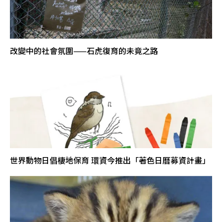
改變中的社會氛圍——石虎復育的未竟之路
世界動物日倡棲地保育 環資今推出「著色日曆募資計畫」