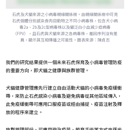
石虎及犬貓來源之小病毒親緣關係樹。由親緣關係樹中可見
石虎個體分別感染食肉目動物之不同小病毒株，包含犬小病
毒2a、2b及2c型病毒株以及貓泛白小血減少症病毒
（FPV），且石虎與犬貓來源之各病毒株，基因序列沒有差
異，顯示其互相傳播之可能性。圖表來源：陳貞志
我們的研究結果提供一個未來石虎保育及小病毒管理防疫
的重要方向，即犬貓之健康與族群管理。
犬貓健康管理應先行建立自由活動犬貓的小病毒免疫緩衝
帶，來防止石虎感染小病毒及避免病毒從其他區域傳入，
此免疫緩衝帶可應用口服疫苗或經由捕捉、疫苗注射及釋
放的程序來建立。
族群管理部份，可應用避孕疫苗、節育手術等方式來逐步