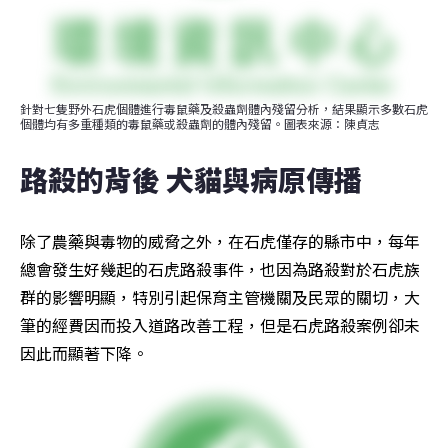
針對七隻野外石虎個體進行毒鼠藥及殺蟲劑體內殘留分析，結果顯示多數石虎
個體均有多重種類的毒鼠藥或殺蟲劑的體內殘留。圖表來源：陳貞志
路殺的背後 犬貓與病原傳播
除了農藥與毒物的威脅之外，在石虎僅存的縣市中，每年
總會發生好幾起的石虎路殺事件，也因為路殺對於石虎族
群的影響明顯，特別引起保育主管機關及民眾的關切，大
筆的經費因而投入道路改善工程，但是石虎路殺案例卻未
因此而顯著下降。