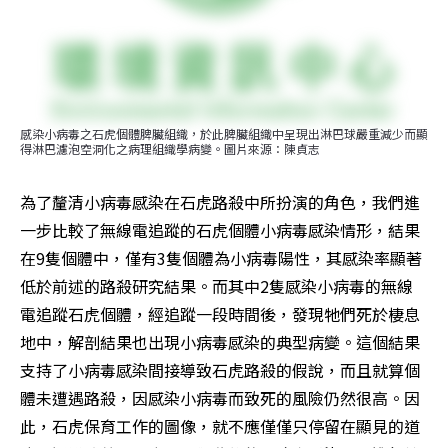
感染小病毒之石虎個體脾臟組織，於此脾臟組織中呈現出淋巴球嚴重減少而顯
得淋巴濾泡空洞化之病理組織學病變。圖片來源：陳貞志
為了釐清小病毒感染在石虎路殺中所扮演的角色，我們進
一步比較了無線電追蹤的石虎個體小病毒感染情形，結果
在9隻個體中，僅有3隻個體為小病毒陽性，其感染率顯著
低於前述的路殺研究結果。而其中2隻感染小病毒的無線
電追蹤石虎個體，經追蹤一段時間後，發現牠們死於棲息
地中，解剖結果也出現小病毒感染的典型病變。這個結果
支持了小病毒感染間接導致石虎路殺的假說，而且就算個
體未遭遇路殺，因感染小病毒而致死的風險仍然很高。因
此，石虎保育工作的圖像，就不應僅僅只停留在顯見的道