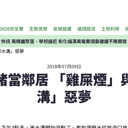
2026世足賽
生態保育
氣候變遷
循環經濟
土地利用
快訊
風機離聚落、學校過近 彰化福漢風電案環委建議不應開發
2018年07月09日
豬當鄰居 「雞屎煙」
溝」惡夢
下午3點多，黑水溝開始流動了。畜牧場廢水從放流口