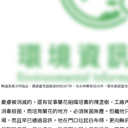
縣議員黃文祥指出，通過畜牧設施容許的387件，光水林鄉就佔56件，根本超過當
憂慮被消滅的，還有從事蘭花組織培養的陳塗樹，工廠
消毒殺菌，而培育蘭花的地方，必須無菌無塵。但離他只
場，而且早已通過容許。他在門口拉起白布條，更向縣