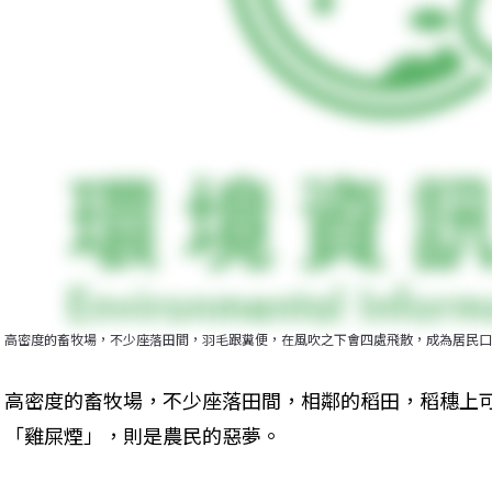
高密度的畜牧場，不少座落田間，羽毛跟糞便，在風吹之下會四處飛散，成為居民口
高密度的畜牧場，不少座落田間，相鄰的稻田，稻穗上
「雞屎煙」，則是農民的惡夢。