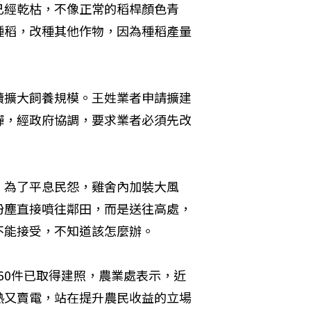
已經乾枯，不像正常的稻桿顏色青
種稻，改種其他作物，因為種稻產量
續擴大飼養規模。王姓業者申請擴建
彈，經政府協調，要求業者必須先改
，為了平息民怨，雞舍內加裝大風
粉塵直接噴往鄰田，而是送往高處，
不能接受，不知道該怎麼辦。
160件已取得建照，農業處表示，近
熱又賣電，站在提升農民收益的立場