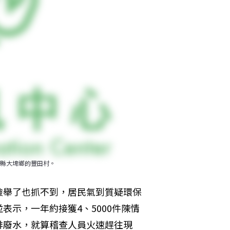
縣大埤鄉的豐田村。
檢舉了也抓不到，居民氣到質疑環保
示，一年約接獲4、5000件陳情
排廢水，就算稽查人員火速趕往現