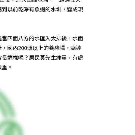
講到以前乾淨有魚蝦的水圳，變成現
過當四面八方的水匯入大排後，水面
，國內200頭以上的養豬場，高達
會長這樣嗎？居民黃先生痛罵，有處
嚴重。