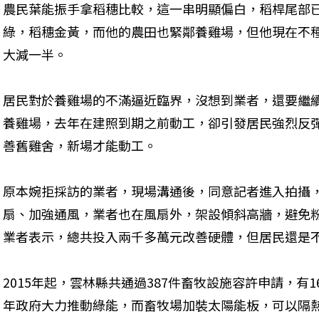
農民葉能振手拿稻穗比較，這一串明顯偏白，稻桿尾部
綠，稻穗金黃，而他的農田也緊鄰養雞場，但他現在不
大減一半。
居民對於養雞場的不滿逼近臨界，沒想到業者，還要繼
養雞場，去年在建照到期之前動工，卻引發居民強烈反
善舊雞舍，新場才能動工。
原本婉拒採訪的業者，現場溝通後，同意記者進入拍攝
扇、加強通風，業者也在風扇外，架設傾斜高牆，避免
業者表示，總共投入兩千多萬元改善硬體，但居民還是
2015年起，雲林縣共通過387件畜牧設施容許申請，有
年政府大力推動綠能，而畜牧場加裝太陽能板，可以隔