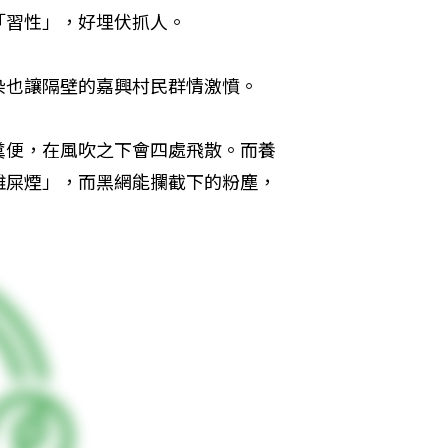
「習性」，好埋伏抓人。
染也讓隔壁的嘉興村民群情激憤。
糞便，在風吹之下會四處飛散。而養
雞屎煙」，而黑網能攔截下的粉塵，