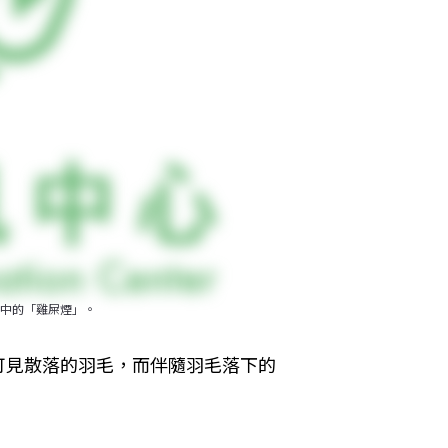
中的「雞屎煙」。
可見散落的羽毛，而伴隨羽毛落下的