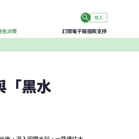
登入
綠色消費
訂閱電子報
捐款支持
與「黑水
排出後，流入田間水圳，一路通往大