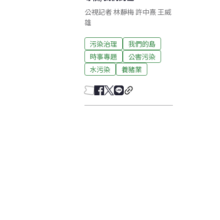
公視記者 林靜梅 許中熹 王威
雄
污染治理
我們的島
時事專題
公害污染
水污染
養豬業