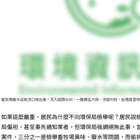
畜牧場廢水從放流口排出後，流入田間水圳，一路通往大排，流經村莊，這裡是雲林
如果這麼嚴重，居民為什麼不向環保局檢舉呢？居民說
局偏袒，甚至事先通知業者，但環保局強調絕無此事，並表
案件，三分之一是檢舉畜牧場臭味、廢水等問題，而偷