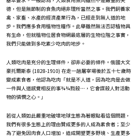
基本要求。一般認為，人類食用魚肉雖然不是嚴重的失
德，但是無節制的食魚肉絕非理所當然之事。我們飼養家
禽、家畜、水產的經濟產業行為，已經走到無人道的地
步。我們應多食用植物性糧作。此舉雖然無法否認植物具
有生命，但就植物位居食物網最底層的生物位階之事實，
我們只能做到多吃素少吃肉的地步。
人類吃肉是充分的生理條件，卻非必要的條件。俄國大文
豪托爾斯泰 (1828-1910) 在走一趟屠宰場後於五十七歲時
變成素食者，他認為吃肉「就是不人道，因為吃肉是去做
一件與人道感覺相反的事¾¾戮殺…，它會謀殺人對活動
物的憐憫之心。」
若從人類如此嚴重地破壞地球生態為著眼點看這個問題，
我們有很多生態上的理由贊成更多的人成為素食者；至少
為了避免因肉食人口增加，造成開墾更多野境、生產更多