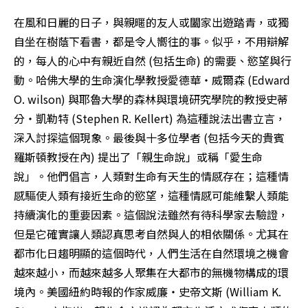
在風和日麗的日子，與親暱的友人或闔家出遊踏青，或獨
自坐在樹蔭下看書，都是令人嚮往的事。似乎，不用辯解
的，每人的心中有親近自然 (包括生命) 的需要、慾望與行
動。哈佛大學的生命演化學教授愛德華‧威爾森 (Edward 
O. wilson) 與耶魯大學的森林與環境研究學院的教授史蒂
分‧凱勒特 (Stephen R. Kellert) 為這種說法出書立言，
深入討探這個現象。最後與十多位學者 (包括今天的貴賓
羅斯頓教授在內) 提出了「親生命說」或稱「愛生命
說」。他們倡言，人類對生命有天生的情感存在；這種情
感驅使人類有接近生命的慾望，這種情感可能維繫人類能
持續演化的重要因素。這個說法雖然有待科學家去驗證，
但是它確實讓人類認真思考自然與人的相依關係。尤其在
都市化日趨明顯的這個時代，人們生活在自然環境之機會
越來越小，而越來越多人聚集在大都市的無機物構成的環
境內。美國紐約時報的作家威廉‧史帝文斯 (William K. 