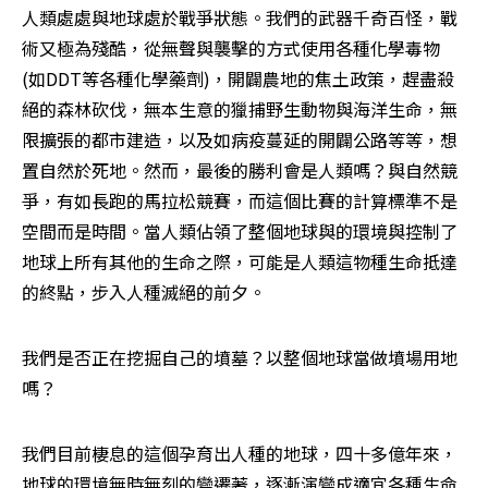
人類處處與地球處於戰爭狀態。我們的武器千奇百怪，戰
術又極為殘酷，從無聲與襲擊的方式使用各種化學毒物 
(如DDT等各種化學藥劑)，開闢農地的焦土政策，趕盡殺
絕的森林砍伐，無本生意的獵捕野生動物與海洋生命，無
限擴張的都市建造，以及如病疫蔓延的開闢公路等等，想
置自然於死地。然而，最後的勝利會是人類嗎？與自然競
爭，有如長跑的馬拉松競賽，而這個比賽的計算標準不是
空間而是時間。當人類佔領了整個地球與的環境與控制了
地球上所有其他的生命之際，可能是人類這物種生命抵達
的終點，步入人種滅絕的前夕。
我們是否正在挖掘自己的墳墓？以整個地球當做墳場用地
嗎？
我們目前棲息的這個孕育出人種的地球，四十多億年來，
地球的環境無時無刻的變遷著，逐漸演變成適宜各種生命