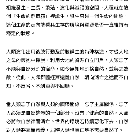
相繼發生、生長、繁殖、演化與滅絕的空間。人種就在這
個「生命的孵育箱」裡誕生。誕生只是一個生命的開始，
這個生命的走向端看其生存的環境與資源是否一直維持著
穩定的狀態。
人類演化出用後肢行動及前肢謀生的特殊構造，才從大地
之母的懷抱中掙脫，利用大地的資源自立門戶。人類忘了
不能與自然分割的宿命，如今無知地割捨自然，並與之為
敵。從此，人類群體逐漸遠離自然，朝向消亡之途而不自
知、不反省、不剎車與不回顧。
當人類忘了自然與人類的臍帶關係，忘了主屬關係，忘了
人必須是自然整體的一個部分。沒有了健康的自然，人類
必將依自然律而消亡。世界的環境若持續惡化下去，自然
對人類將毫無意義，屆時人類也真正地不需要自然了。