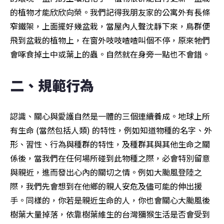
的植物才能欣欣向榮。我們記得我朋友家的公寓外有長條
窄鐵架，上面擺好幾盆栽，當屋內人聲沈靜下來，鳥群便
飛到盆栽的植物上，在窗外吱吱喳喳叫個不停，原來牠們
會啄食掉土中或葉上的蟲。自然就在身旁一點也不會錯。
二、規範行為
認識、關心與愛護自然是一體的三個連續養成。地球上所
有生命 (當然包括人類) 的特性，例如知道物種的名字、外
形、習性、行為與種群的特性，及種群其與其他生命之關
係後，當我們在任何場所碰到此物種之際，必會特別留意
與親近，進而發出心內的關切之情。例如大颱風登陸之
際，我們先會想到在他鄉的親人安危及儘可能的伸出援
手。同樣的，你若是親近生命的人，你也會關心大颱風後
樹葉大量掉落，依靠樹葉維生的台灣獼猴生活是否會受到