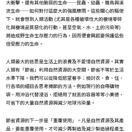
大衝擊。還有其他脆弱的生命──昆蟲、幼蟲、雛鳥與溪
流生命──如何對付這麼大的強風驟雨。這些關心的驅使
下，就會想到人類活動 (尤其是各種破壞性大的棲境零碎
化與棲境品質惡化的行動，甚至空氣、水、土的污染等) 
將造成野生命生存壓力的行為，因而便會興起要保護這些
倍受壓力的生命。
人類最大的迷思是生活上的浪費及不愛惜自然資源。其實
人類有「節省」利用自然資源的大空間，節省不等於生活
水準下降。我們可以從降低慾望著手：檢討衣、食、住、
行各項的細目去思考撙節的方法。例如現行的自帶購物
袋，用沖浴代替浸浴，拒絕用了就丟的容器等等小美德，
可省下的大量自然資源與減少地球污染量。
節省資源的下一步是「重覆使用」。凡是自然資源及其產
品，要能重覆使用，才可減少再製造及減少製造過程產生