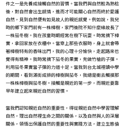
件之一是先養成接觸自然的習慣。當我們與自然較為熟稔
後，對自然會出生感情，進而才可能關心自然而終於愛護
自然，見到自然便有如見故人的親近感覺。例如說，我兒
時的鄉下家門前有一株樟樹，家門後院不知什麼緣故長了
一株茄冬樹。我在孩童時期經常在樹下玩耍。時常摘下樟
實，拿回家放在衣櫃中。當穿上那些衣服時，身上就會帶
著樟樹特有的香味出門，我的心理十分愉快，走起路來也
覺得有精神。我時常摘下茄冬的果實，充做竹槍的子彈。
利用茄冬果實當子彈的力道十足。當我到台北城裡讀中學
的期間，看到滿街成排的樟樹與茄冬，我總是衝去觸摸那
一株株樟樹與茄冬樹。接觸是親近的第一步，而親近要靠
早年建立起來親近自然的習慣。
當我們認知親近自然的重要性，得從親近自然中學習理解
自然，理出自然裡生命之間的關係，以及自然與人的深層
關係，領悟出保護自然的重要性與實踐方法，建立生態倫