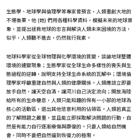
生態學、地球學與倫理學等專家曾預言，人類重創大地的
不堪後果。他 (她) 們用各種科學資料，模擬未來的地球景
象，並提出拯救地球的忠言與解決人類未來困境的方法，
似乎，人類聽不進去，仍然我行我素。
地球科學家從全球物理與化學環境的質變，談論地球整體
環境的遽變現象；生態學家從全球生命多樣性的喪失與生
態過程的逆轉，說明支持全球生命系統的瓦解中；環境倫
理學家呼籲重建自然與人類的健康關係。人類應該立即要
放手自然，讓天空自清，讓河川自己決定流向；開放海陸
給所有的生命棲息，人類只能知趣的保有一小部的地球為
核心的活動區，退出其他恁意利用的佔領區。人類若真正
的了解問題之嚴重，並且能立即採取解決問題的行動，自
然是有能力自行逐漸療傷與康復的。只要人類給自然機
會，同時不要把自然逼到恢復力的極限。