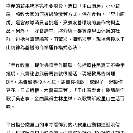
盛產的蔬果吃不完不要浪費，週日「里山廚房」小小蔬
房，將教大家如何透過醃漬等方式，保存食物。「里山廚
房」還會教導消費者挑選、烹煮友善環境的農作物與產
品。另外，「好食講堂」將介紹一群實踐里山倡議的社
群，包括台灣藍鵲茶、田董米、海稻米等，現場傳授以里
山精神為基礎的商業運作模式心法。
「手作教室」提供幾項手作體驗，包括原住民夏天不需手
搖扇，只需秘密武器馬告就很暢活。現場教馬告料理
DIY，馬告鹽漬椴木木耳、馬告檸檬飲；或親子一起製作
豆花、日式飯糰、木藝童玩等；「里山音樂會」邀請創作
歌手吳志寧、金曲獎得主林生祥，以歌聲訴說里山生活百
味。
平日搭台鐵里山列車才看得到的八款里山動物造型明信
片，也將現身里山好食節。由種籽設計公司設計的八款里