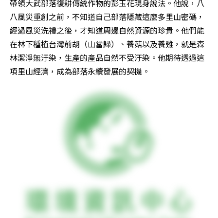
帶領大武部落復耕傳統作物的彭玉花現身說法。他說，八
八風災重創之前，不知道自己部落隱藏這麼多里山密碼，
經過風災洗禮之後，才知道周邊自然資源的珍貴。他們能
在林下種植台灣前胡（山當歸）、養菇以及養雞，就是森
林潔淨無汙染，生產的產品自然不受汙染。他期待透過這
項里山經濟，成為部落永續發展的契機。