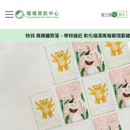
電子報
登入
快訊
風機離聚落、學校過近 彰化福漢風電案環委建議不應開