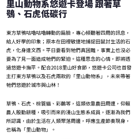
里山動物系悠遊卡登場 跟著草
鴞、石虎低碳行
東方草鴞咕嚕咕嚕轉動的扁臉，專心傾聽著四周的訊息，
給人好學的印象；原本在田裡敏捷地捕捉田鼠討生活的石
虎，化身達文西。平日要看到牠們真困難，事實上也沒必
要為了見一面造成牠們的緊迫。這種思念的心情，即將透
過悠遊卡撫平。配合2018里山好食節，悠遊卡公司也首發
主打東方草鴞以及石虎兩款的「里山動物系」，未來帶著
牠們悠遊於城市與山林！
草鴞、石虎、棕簑貓、彩鷸等，這類依靠農田周遭，仰賴
農人殷勤耕種，吸引而來的淺山生態系成員，逐漸為我們
所認識，由於生活在人類聚落周邊，呼應生產節奏現身，
也稱為「里山動物」。