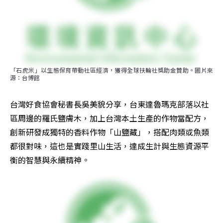
「石虎米」以生態保育帶動社區經濟，獲得全球扶輪社獎助金贊助。圖片來
源：台博館
台灣好食協會秘書長吳美貌分享，台東達魯瑪克部落以社
區周邊的羅氏鹽膚木，加上台灣本土生產的作物當配方，
創新研發成獨特的香料作物「山鹽藏」，搭配肉類或魚類
都很對味，這也是實踐里山生活，達成生計與生態資源平
衡的智慧與永續精神。