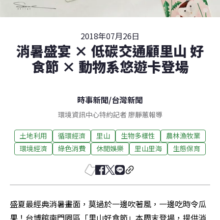
2018年07月26日
消暑盛宴 × 低碳交通顧里山 好
食節 × 動物系悠遊卡登場
時事新聞
/
台灣新聞
環境資訊中心特約記者 廖靜蕙報導
土地利用
循環經濟
里山
生物多樣性
農林漁牧業
環境經濟
綠色消費
休閒娛樂
里山里海
生態保育
盛夏最經典消暑畫面，莫過於一邊吹著風，一邊吃時令瓜
果！台博館南門園區「里山好食節」本周末登場，提供消