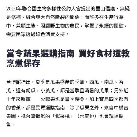
2010年聯合國生物多樣性公約大會提出的里山倡議，無疑
是修補、縫合與大自然斷裂的關係，而許多在生產行為
中，兼顧生態、照顧野生物的農民，掌握了永續的關鍵，
需要民眾透過綠色消費支持。
當令蔬果選購指南  買好食材還教
烹煮保存
台博館指出，夏季是瓜果盛產的季節，西瓜、南瓜、香
瓜，還有胡瓜，小黃瓜，都是當季且消暑的瓜果；另外近
十年來新寵──火龍果也是當季時令，加上寶島四季都有
的香蕉，都是民眾選購指南。除了瓜果之外，來自中橫吉
果園，挺台灣獼猴的「猴采桃」（水蜜桃）也會現場擺
售。