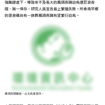
強颱肆虐下，導致來不及長大的鳳頭燕鷗幼鳥遭巨浪吞
噬、無一倖存，研究人員宣告島上繁殖失敗。所幸南竿鄉
的瀏泉礁尚有一族群鳳頭燕鷗有望繁衍幼鳥。
鳳頭燕鷗展翅。台北鳥會提供。