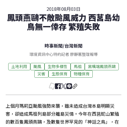
2018年08月03日
鳳頭燕鷗不敵颱風威力 西莒島幼
鳥無一倖存 繁殖失敗
時事新聞
/
台灣新聞
環境資訊中心特約記者 廖靜蕙整理報導
土地利用
颱風
生物多樣性
馬祖
黑嘴端鳳頭燕鷗
災害
生態保育
物種保育
上個月瑪莉亞颱風強勢來襲，雖未造成台灣本島明顯災
害，卻造成馬祖列島部分離島災情。今年在西莒蛇山繁殖
的數百隻鳳頭燕鷗，及數隻世界罕見的「神話之鳥」，在