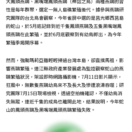
大鳳頭燕鷗、黑嘴端鳳頭燕鷗（神話之鳥）兩種燕鷗的習
性是每年群聚，選定一無人島礁繁殖後代。據參與燕鷗研
究團隊的台北鳥會觀察，今年雀屏中選的是莒光鄉西莒島
的蛇山，於5月底記錄到近千隻鳳頭燕鷗及五隻黑嘴端鳳
頭燕鷗在此繁殖，並於6月底觀察到有幼鳥孵出，為今年
繁殖季揭開序幕。
然而，強颱瑪莉亞雖輕輕掃過台灣本島，卻直撲馬祖，影
響燕鷗繁殖。連江縣政府產業發展處為監控觀察蛇山的燕
鷗繁殖狀況，架設即時網路攝影機，7月11日影片顯示，
狂風中，無數隻燕鷗幼鳥來不及長大及慘遭浪濤吞噬；研
究團隊7月15日現場檢視，透過空拍機確認，不僅幼鳥消
失無蹤，連近千隻的成鳥也離開此地，結果說明，今年蛇
山的鳳頭燕鷗及黑嘴端鳳頭燕鷗繁殖失敗。