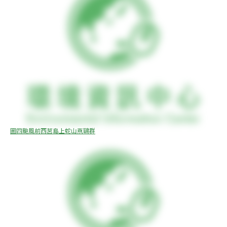
圖四颱風前西莒島上蛇山燕鷗群