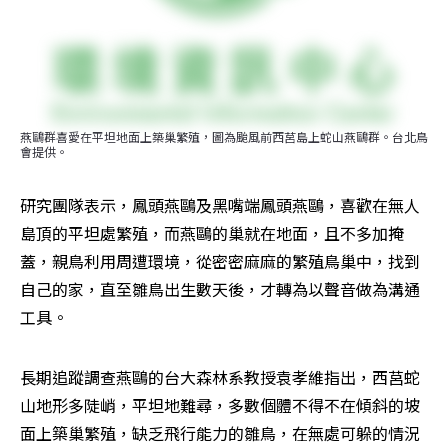
燕鷗群喜愛在平坦地面上築巢繁殖，圖為颱風前西莒島上蛇山燕鷗群。台北鳥
會提供。
研究團隊表示，鳳頭燕鷗及黑嘴端鳳頭燕鷗，喜歡在無人
島頂的平坦處繁殖，而燕鷗的巢就在地面，且不多加掩
蓋，親鳥利用周遭環境，從密密麻麻的繁殖鳥巢中，找到
自己的家，直至雛鳥出生數天後，才轉為以聲音做為溝通
工具。
長期追蹤調查燕鷗的台大森林系教授袁孝維指出，西莒蛇
山地形多陡峭，平坦地難尋，多數個體不得不在傾斜的坡
面上築巢繁殖，缺乏飛行能力的雛鳥，在無處可躲的情況