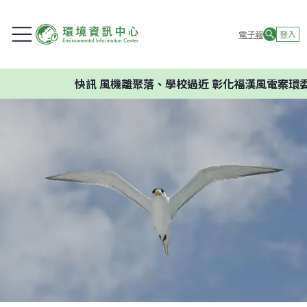
電子報
登入
快訊
風機離聚落、學校過近 彰化福漢風電案環委建議