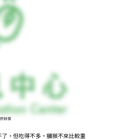
廖靜蕙
不了，但吃得不多，獼猴不來比較重