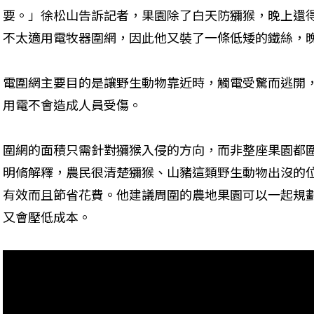
要。」徐松山告訴記者，果園除了白天防獼猴，晚上還
不太適用電牧器圍網，因此他又裝了一條低矮的鐵絲，
電圍網主要目的是讓野生動物靠近時，觸電受驚而逃開
用電不會造成人員受傷。
圍網的面積只需針對獼猴入侵的方向，而非整座果園都
明脩解釋，農民很清楚獼猴、山豬這類野生動物出沒的
有效而且節省花費。他建議周圍的農地果園可以一起規
又會壓低成本。