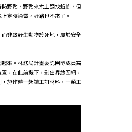
得防野豬，野豬來拱土翻找蚯蚓，但
晚上定時通電，野豬也不來了。
，而非致野生動物於死地，屬於安全
圍起來。林務局計畫委託團隊成員高
位置，在此前提下，劃出界線圍網，
劃，施作時一起請工訂材料，一趟工