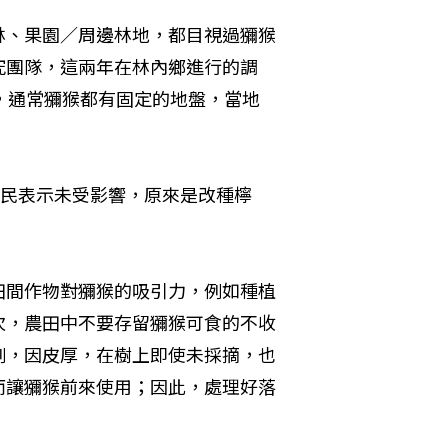
林、果園／周邊林地，都目視過獼猴
究團隊，這兩年在林內鄉進行的調
，通常獼猴都有固定的地盤，當地
農民表示未受影響，原來是改種檸
田間作物對獼猴的吸引力，例如種植
次，農田中不要存留獼猴可食的不收
例，因皮厚，在樹上即使未採摘，也
而讓獼猴前來使用；因此，處理好落