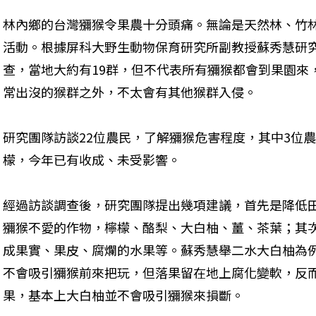
林內鄉的台灣獼猴令果農十分頭痛。無論是天然林、竹
活動。根據屏科大野生動物保育研究所副教授蘇秀慧研
查，當地大約有19群，但不代表所有獼猴都會到果園來
常出沒的猴群之外，不太會有其他猴群入侵。
研究團隊訪談22位農民，了解獼猴危害程度，其中3位
檬，今年已有收成、未受影響。
經過訪談調查後，研究團隊提出幾項建議，首先是降低
獼猴不愛的作物，檸檬、酪梨、大白柚、薑、茶葉；其
成果實、果皮、腐爛的水果等。蘇秀慧舉二水大白柚為
不會吸引獼猴前來把玩，但落果留在地上腐化變軟，反
果，基本上大白柚並不會吸引獼猴來損斷。