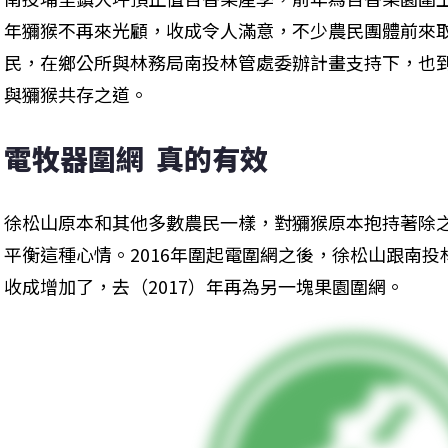
年獼猴不再來光顧，收成令人滿意，不少農民團體前來取
民，在鄉公所與林務局南投林管處委辦計畫支持下，也
與獼猴共存之道。
電牧器圍網  真的有效
徐松山原本和其他多數農民一樣，對獼猴原本抱持著除
平衡這種心情。2016年圍起電圍網之後，徐松山跟南
收成增加了，去（2017）年再為另一塊果園圍網。