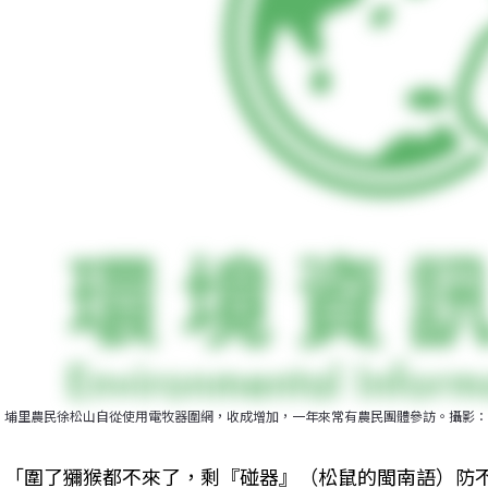
埔里農民徐松山自從使用電牧器圍網，收成增加，一年來常有農民團體參訪。攝影：
「圍了獼猴都不來了，剩『碰器』（松鼠的閩南語）防