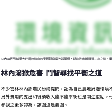
林內農民到埔里大坪頂徐松山的果園觀摩電牧器圍網，期能找出與獼猴共存之道。攝
林內潑猴危害  鬥智尋找平衡之道
不少雲林林內鄉農民紛紛提問，認為自己農地周邊環境
另外費用的支出和後續收入能不能平衡也是關注重點。
參觀之後多認為，該圍還是要圍。