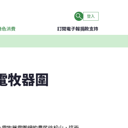
登入
綠色消費
訂閱電子報
捐款支持
電牧器圍
上電牧器電圍網的農民徐松山，這兩