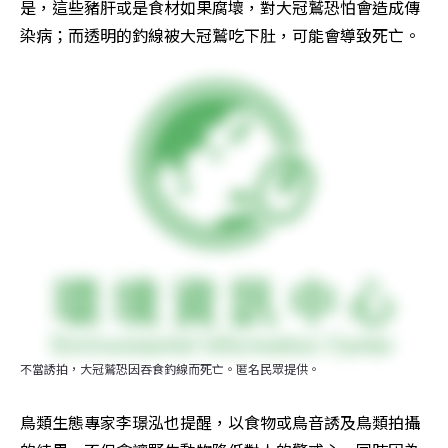
是，這些豬肝或是食材如果腐壞，對大冠鷲恐怕會造成傳
染病；而透明的釣線被大冠鷲吃下肚，可能會導致死亡。
不當誘拍，大冠鷲恐因吞食釣線而死亡。匿名民眾提供。
鳥類生態專家李璟泓也提醒，以食物或鳥音誘及鳥類拍攝