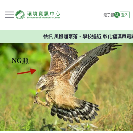
電子報
登入
快訊
風機離聚落、學校過近 彰化福漢風電案環