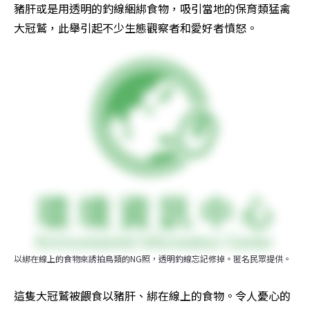
豬肝或是用透明的釣線綑綁食物，吸引當地的保育類猛禽
大冠鷲，此舉引起不少生態觀察者和愛好者憤怒。
以綁在線上的食物來誘拍鳥類的NG照，透明釣線忘記修掉。匿名民眾提供。
這隻大冠鷲被餵食以豬肝、綁在線上的食物。令人憂心的