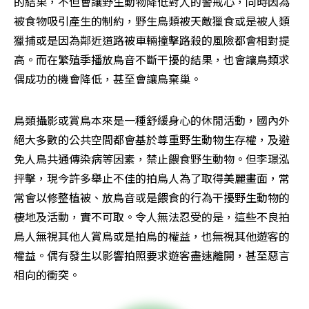
的結果，不但會讓野生動物降低對人的警戒心，同時因為
被食物吸引產生的制約，野生鳥類被天敵獵食或是被人類
獵捕或是因為鄰近道路被車輛撞擊路殺的風險都會相對提
高。而在繁殖季播放鳥音不斷干擾的結果，也會讓鳥類求
偶成功的機會降低，甚至會讓鳥棄巢。
鳥類攝影或賞鳥本來是一種舒緩身心的休閒活動，國內外
絕大多數的公共空間都會基於尊重野生動物生存權，及避
免人鳥共通傳染病等因素，禁止餵食野生動物。但李璟泓
抨擊，現今許多舉止不佳的拍鳥人為了取得美麗畫面，常
常會以修整植被、放鳥音或是餵食的行為干擾野生動物的
棲地及活動，實不可取。令人無法忍受的是，這些不良拍
鳥人無視其他人賞鳥或是拍鳥的權益，也無視其他遊客的
權益。偶有發生以影響拍照要求遊客盡速離開，甚至惡言
相向的衝突。