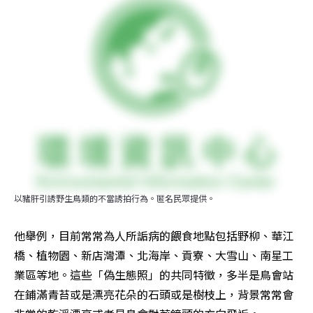
以豬肝引誘野生鳥類的不當誘拍行為。匿名民眾提供。
他舉例，目前常常為人所詬病的餵食地點包括野柳、華江
橋、植物園、新店灣潭、北海岸、貢寮、大雪山、南星工
業區等地。這些「偽生態照」的共同特徵，多半是鳥會站
在鋪滿青苔或是漂亮花朵的石頭或是樹枝上，背景常常會