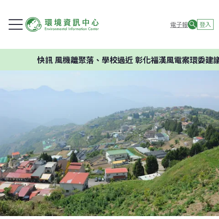
電子報
登入
快訊
風機離聚落、學校過近 彰化福漢風電案環委建議不應