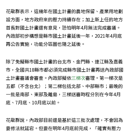
花敬群表示，這幾年在國土計畫的農地保留、產業用地劃
設方面，地方政府來的壓力持續存在；加上新上任的地方
首長對國土計畫還有意見，恐怕明年4月無法完成審議。
內政部初步構想是縣市國土計畫延後一年，2021年4月底
再公告實施，功能分區圖也隨之延後。
除了免擬縣市國土計畫的台北市、金門縣、連江縣及嘉義
市，全國共18縣市都必須完成縣市國土計畫再送內政部國
土計畫審議會審查。內政部擬依
三梯次
審理。第一梯次是
五都（不含台北）；第二梯包括北部、中部縣市；最晚的
一批是南部、東部及離島，三梯送審時程分別在今年4月
底、7月底、10月底以前。
花敬群說，內政部目前還是基於這三批次處理，不會因為
要修法就延宕。但要在明年4月底前完成，「確實有壓力