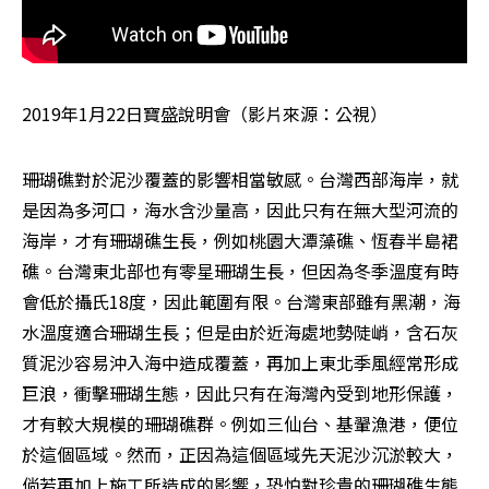
2019年1月22日寶盛說明會（影片來源：公視）
珊瑚礁對於泥沙覆蓋的影響相當敏感。台灣西部海岸，就
是因為多河口，海水含沙量高，因此只有在無大型河流的
海岸，才有珊瑚礁生長，例如桃園大潭藻礁、恆春半島裙
礁。台灣東北部也有零星珊瑚生長，但因為冬季溫度有時
會低於攝氏18度，因此範圍有限。台灣東部雖有黑潮，海
水溫度適合珊瑚生長；但是由於近海處地勢陡峭，含石灰
質泥沙容易沖入海中造成覆蓋，再加上東北季風經常形成
巨浪，衝擊珊瑚生態，因此只有在海灣內受到地形保護，
才有較大規模的珊瑚礁群。例如三仙台、基翬漁港，便位
於這個區域。然而，正因為這個區域先天泥沙沉淤較大，
倘若再加上施工所造成的影響，恐怕對珍貴的珊瑚礁生態