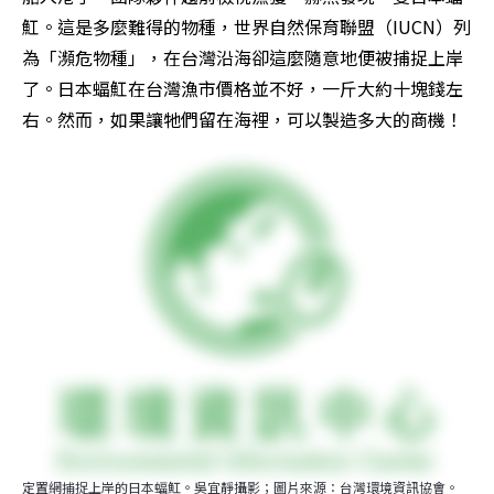
魟。這是多麼難得的物種，世界自然保育聯盟（IUCN）列
為「瀕危物種」，在台灣沿海卻這麼隨意地便被捕捉上岸
了。日本蝠魟在台灣漁市價格並不好，一斤大約十塊錢左
右。然而，如果讓牠們留在海裡，可以製造多大的商機！
定置網捕捉上岸的日本蝠魟。吳宜靜攝影；圖片來源：台灣環境資訊協會。