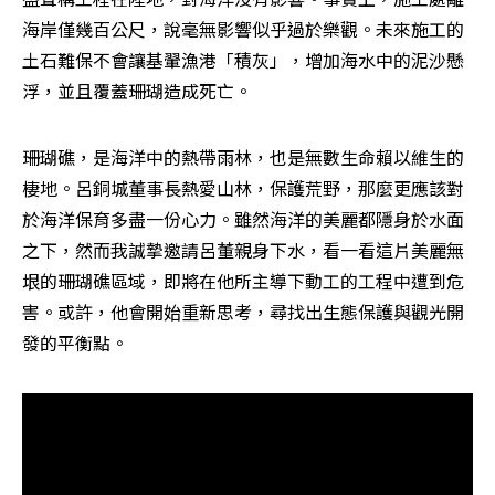
海岸僅幾百公尺，說毫無影響似乎過於樂觀。未來施工的
土石難保不會讓基翬漁港「積灰」，增加海水中的泥沙懸
浮，並且覆蓋珊瑚造成死亡。
珊瑚礁，是海洋中的熱帶雨林，也是無數生命賴以維生的
棲地。呂銅城董事長熱愛山林，保護荒野，那麼更應該對
於海洋保育多盡一份心力。雖然海洋的美麗都隱身於水面
之下，然而我誠摯邀請呂董親身下水，看一看這片美麗無
垠的珊瑚礁區域，即將在他所主導下動工的工程中遭到危
害。或許，他會開始重新思考，尋找出生態保護與觀光開
發的平衡點。