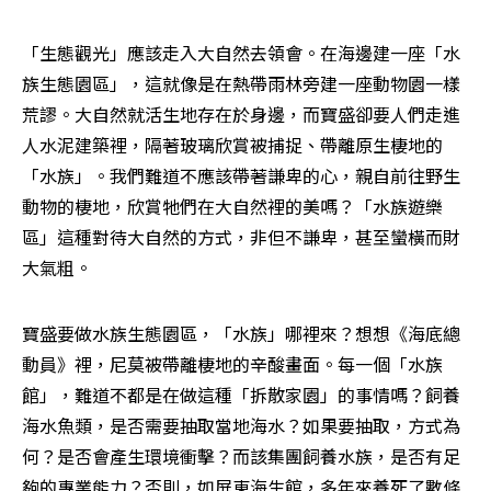
「生態觀光」應該走入大自然去領會。在海邊建一座「水
族生態園區」，這就像是在熱帶雨林旁建一座動物園一樣
荒謬。大自然就活生地存在於身邊，而寶盛卻要人們走進
人水泥建築裡，隔著玻璃欣賞被捕捉、帶離原生棲地的
「水族」。我們難道不應該帶著謙卑的心，親自前往野生
動物的棲地，欣賞牠們在大自然裡的美嗎？「水族遊樂
區」這種對待大自然的方式，非但不謙卑，甚至蠻橫而財
大氣粗。
寶盛要做水族生態園區，「水族」哪裡來？想想《海底總
動員》裡，尼莫被帶離棲地的辛酸畫面。每一個「水族
館」，難道不都是在做這種「拆散家園」的事情嗎？飼養
海水魚類，是否需要抽取當地海水？如果要抽取，方式為
何？是否會產生環境衝擊？而該集團飼養水族，是否有足
夠的專業能力？否則，如屏東海生館，多年來養死了數條