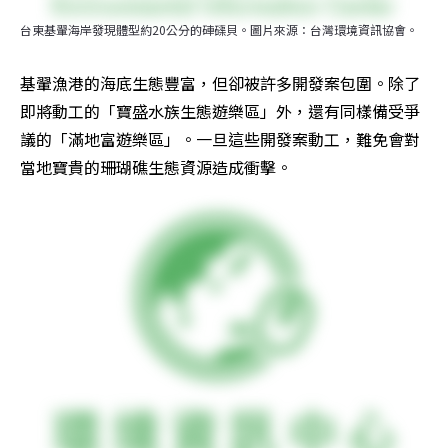
台東基翬海岸發現體型約20公分的硨磲貝。圖片來源：台灣環境資訊協會。
基翬漁港的海底生態豐富，但卻被許多開發案包圍。除了
即將動工的「寶盛水族生態遊樂區」外，還有同樣備受爭
議的「滿地富遊樂區」。一旦這些開發案動工，難免會對
當地寶貴的珊瑚礁生態資源造成衝擊。