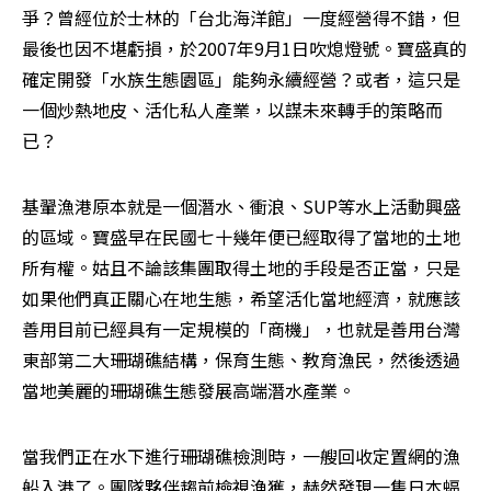
爭？曾經位於士林的「台北海洋館」一度經營得不錯，但
最後也因不堪虧損，於2007年9月1日吹熄燈號。寶盛真的
確定開發「水族生態園區」能夠永續經營？或者，這只是
一個炒熱地皮、活化私人產業，以謀未來轉手的策略而
已？
基翬漁港原本就是一個潛水、衝浪、SUP等水上活動興盛
的區域。寶盛早在民國七十幾年便已經取得了當地的土地
所有權。姑且不論該集團取得土地的手段是否正當，只是
如果他們真正關心在地生態，希望活化當地經濟，就應該
善用目前已經具有一定規模的「商機」，也就是善用台灣
東部第二大珊瑚礁結構，保育生態、教育漁民，然後透過
當地美麗的珊瑚礁生態發展高端潛水產業。
當我們正在水下進行珊瑚礁檢測時，一艘回收定置網的漁
船入港了。團隊夥伴趨前檢視漁獲，赫然發現一隻日本蝠