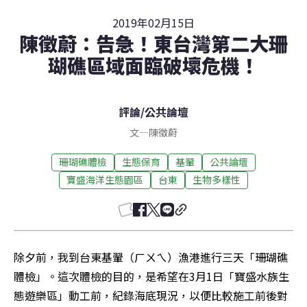
2019年02月15日
陳徵蔚：告急！東台灣第二大珊
瑚礁區域面臨破壞危機！
評論
/
公共論壇
文
—
陳徵蔚
珊瑚礁體檢
生態保育
基翬
公共論壇
寶盛海洋生態園區
台東
生物多樣性
除夕前，我到台東基翬（ㄏㄨㄟ）漁港進行三天「珊瑚礁
體檢」。這次體檢的目的，是希望在3月1日「寶盛水族生
態遊樂區」動工前，紀錄海底現況，以便比較施工前後對