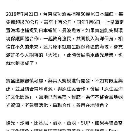
2018年7月21日，台東成功漁民捕獲50幾尾日本蝠魟，每
隻都超過70公斤，甚至上百公斤。同年7月6日，七星潭定
置漁場也捕捉到日本蝠魟、曼波魚等。如果寶盛能夠與環
境保護團體合作，一起教育漁民，共同投入海洋保育，相
信在不久的未來，這片原本就屬生態保育區的海域，會充
滿許多令人期待的「大物」，此時發展潛水觀光產業，也
就水到渠成了。
寶盛應該審慎考慮，與其大規模進行開發，不如有限度興
建，並且結合當地資源，與原住民合作，發展「原住民海
洋文化園區」。當地已有民宿、餐廳，為何不整合當地觀
光資源，老建築活化、串聯合作，善用在地特色？
陽光、沙灘、比基尼，潛水、衝浪、SUP，如果再結合當
地文化特色，特別是阿美族部落美食、文創編織、Paw 