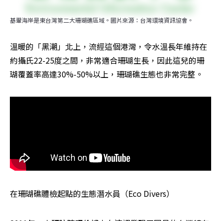
基翬海岸是東台灣第二大珊瑚礁區域。圖片來源：台灣環境資訊協會。
溫暖的「黑潮」北上，流經這個港灣，令水溫長年維持在
約攝氏22-25度之間，非常適合珊瑚生長，因此這兒的珊
瑚覆蓋率高達30%-50%以上，珊瑚礁生態也非常完整。
在珊瑚礁體檢起點的生態潛水員（Eco Divers）