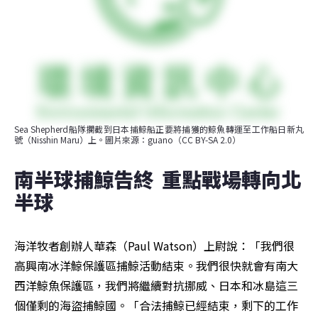
Sea Shepherd船隊攔截到日本捕鯨船正要將捕獲的鯨魚轉運至工作船日新丸
號（Nisshin Maru）上。圖片來源：guano（CC BY-SA 2.0）
南半球捕鯨告終  重點戰場轉向北
半球
海洋牧者創辦人華森（Paul Watson）上尉說：「我們很
高興南冰洋鯨保護區捕鯨活動結束。我們很快就會有南大
西洋鯨魚保護區，我們將繼續對抗挪威、日本和冰島這三
個僅剩的海盜捕鯨國。「合法捕鯨已經結束，剩下的工作