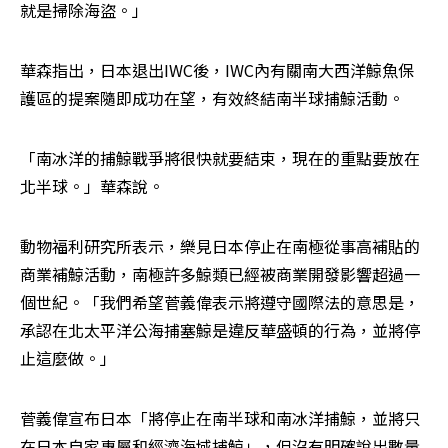
就是掃除海盜。」
華森指出，日本退出IWC後，IWC內有關南大西洋鯨魚保
護區的提案隨即成功在望，有效終結南半球捕鯨活動。
「南冰洋的捕鯨戰爭將很快就要結束，現在的重點要放在
北半球。」華森說。
動物福利研究所表示，樂見日本停止在南極從事高補貼的
商業補鯨活動，南極許多鯨類已經被商業開發影響超過一
個世紀。「我們希望菅義偉表示將遵守國際法的意思是，
承認在北太平洋公海捕塞鯨是違反華盛頓的行為，並將停
止這麼做。」
菅義偉宣布日本「將停止在南半球和南冰洋捕鯨，並將只
在日本自家專屬和經濟海域捕鯨」，但沒有明確說出數量