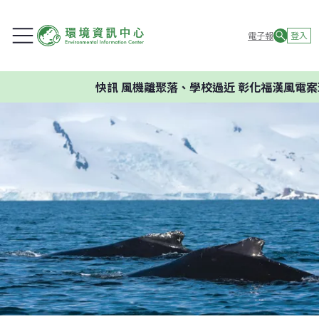
電子報
登入
快訊
風機離聚落、學校過近 彰化福漢風電案環委