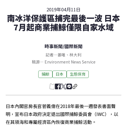
2019年04月11日
南冰洋保護區捕完最後一波 日本
7月起商業捕鯨僅限自家水域
時事新聞
/
國際新聞
記者
—
姜唯
、
林大利
稿源
—
Environment News Service
捕鯨
日本
生態保育
日本內閣官房長官菅義偉在2018年最後一週發表書面聲
明，宣布日本政府決定退出國際捕鯨委員會（IWC），以
在其領海和專屬經濟區內恢復商業捕鯨活動。