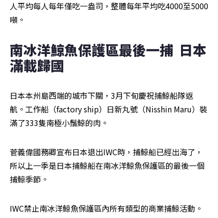
人平均每人每年僅吃一盎司，整體每年平均吃4000至5000
噸。
南冰洋鯨魚保護區最後一捕  日本
滿載歸國
日本本州島西端的城市下關，3月下旬慶祝捕鯨船隊返
航。工作船（factory ship）日新丸號（Nisshin Maru）裝
滿了333隻南極小鬚鯨的肉。
菅義偉國務卿宣布日本退出IWC時，捕鯨船已經出海了，
所以上一季是日本捕鯨船在南冰洋鯨魚保護區的最後一個
捕鯨季節。
IWC禁止南冰洋鯨魚保護區內所有類型的商業捕鯨活動。