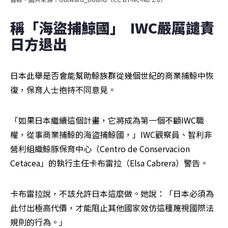
稱「海盜捕鯨國」  IWC嚴厲譴責
日方退出
日本此舉是否會能幫助鯨族群從幾個世紀的商業捕鯨中恢
復，保育人士抱持不同意見。
「如果日本繼續這個計畫，它將成為第一個不顧IWC職
權，從事商業捕鯨的海盜捕鯨國，」IWC觀察員、智利非
營利組織鯨豚保育中心（Centro de Conservacion 
Cetacea」的執行主任卡布雷拉（Elsa Cabrera）警告。
卡布雷拉說，不該允許日本這麼做。她說：「日本必須為
此付出極高代價，才能阻止其他國家效仿這種蔑視國際法
規則的行為。」