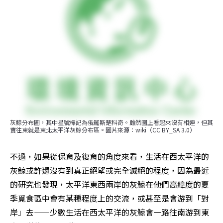
灰鯨分布圖，其中星號標記為俄羅斯楚科奇。雖然圖上看起來沒有相連，但其
實往東就是東北太平洋灰鯨分布區。圖片來源：wiki（CC BY_SA 3.0）
不過，如果從保育及復育的角度來看，生活在西太平洋的
灰鯨或許還沒有到真正絕望或完全滅絕的程度，因為最近
的研究也發現，太平洋東西兩岸的灰鯨在他們高緯度的夏
季覓食區中會有某種程度上的交流，或甚至是會游到「對
岸」去——少數生活在西太平洋的灰鯨會一路往南游到東