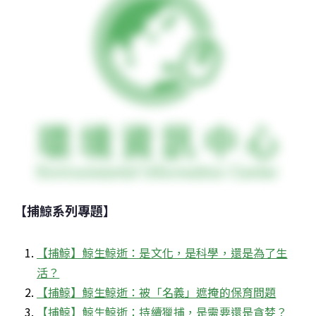
【捕鯨系列專題】
【捕鯨】鯨生鯨逝：是文化，是科學，還是為了生
活？
【捕鯨】鯨生鯨逝：被「名義」遮掩的保育問題
【捕鯨】鯨生鯨逝：持續獵捕，是需要還是貪婪？