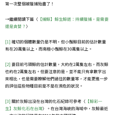
第一次整個被獵捕殆盡了！
→繼續閱讀下篇〈
【捕鯨】鯨生鯨逝：持續獵捕，是需要
還是貪婪？
〉
[1]
 確切的個體數量仍是不明，但小鬚鯨目前的估計數量
有在20萬隻以上，而南極小鬚鯨在30萬隻以上。
[2]
 要目前弓頭鯨的估計數量，大約在2萬隻左右，而灰鯨
也約在2萬隻左右。但要注意的是，並不能只有拿數字出
來相比，也是需要瞭解他們過往的數量等，才能更進一步
的評估這些物種目前是不是在瀕危的狀況。
[3]
 關於灰鯨出沒在台灣的化石紀錄可參考〈
【鯨彩一
生】灰鯨化石在台灣
〉。在台灣海峽的海域中，灰鯨最近