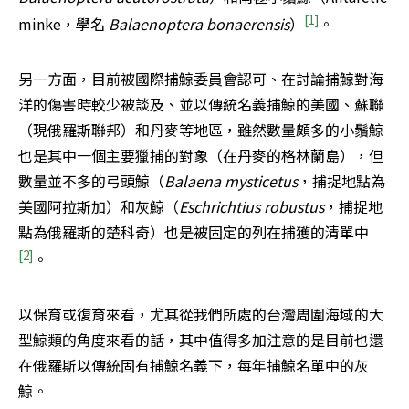
[1]
minke，學名 
Balaenoptera bonaerensis
）
。
另一方面，目前被國際捕鯨委員會認可、在討論捕鯨對海
洋的傷害時較少被談及、並以傳統名義捕鯨的美國、蘇聯
（現俄羅斯聯邦）和丹麥等地區，雖然數量頗多的小鬚鯨
也是其中一個主要獵捕的對象（在丹麥的格林蘭島），但
數量並不多的弓頭鯨（
Balaena mysticetus
，捕捉地點為
美國阿拉斯加）和灰鯨（
Eschrichtius robustus
，捕捉地
點為俄羅斯的楚科奇）也是被固定的列在捕獲的清單中
[2]
。
以保育或復育來看，尤其從我們所處的台灣周圍海域的大
型鯨類的角度來看的話，其中值得多加注意的是目前也還
在俄羅斯以傳統固有捕鯨名義下，每年捕鯨名單中的灰
鯨。