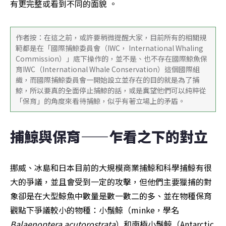
有更完整或看到不同的面貌 。
作者按：在這之前，或許要稍微提醒大家，目前所有的相關規
範都是在「國際捕鯨委員會（IWC， International Whaling 
Commission）」底下操作的，並不是、也不存在國際鯨魚保
育IWC（International Whale Conservation）這個國際組
織，而國際捕鯨委員會一開始設立並存在的目的就是為了捕
鯨，所以要真的全面停止捕鯨的話，或是冀望他們可以純粹從
「保育」的角度來看待捕鯨，似乎有著立場上的矛盾。
捕鯨與保育——乍看之下的對立
挪威、冰島和日本目前的大規模商業捕鯨和科學捕鯨有很
大的爭議，並且會受到一定的攻擊，但他們主要獵捕的對
象卻是在大型鯨魚中數量是數一數二的多、並在物種保育
觀點下爭議較小的物種：小鬚鯨（minke，學名
Balaenoptera acutorostrata
）和南極小鬚鯨（Antarctic 