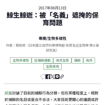
2017年06月13日
鯨生鯨逝：被「名義」遮掩的保
育問題
專欄
/
生物多樣性
作者：蔡政修（日本國立自然科學博物館 地質及古生物學 博士後
研究員）
生物多樣性
反捕鯨運動
海洋生態
捕鯨
海洋
生態保育
前篇
討論了目前的捕鯨行為分類，但在某種程度上，相對
於捕鯨的名目或是合不合法，大家目前更關心的議題或許