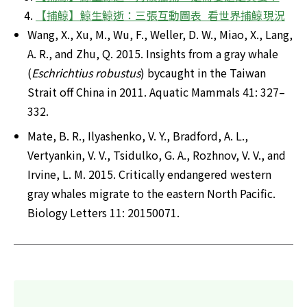
【捕鯨】鯨生鯨逝：三張互動圖表  看世界捕鯨現況
Wang, X., Xu, M., Wu, F., Weller, D. W., Miao, X., Lang, 
A. R., and Zhu, Q. 2015. Insights from a gray whale 
(
Eschrichtius robustus
) bycaught in the Taiwan 
Strait off China in 2011. Aquatic Mammals 41: 327–
332.
Mate, B. R., Ilyashenko, V. Y., Bradford, A. L., 
Vertyankin, V. V., Tsidulko, G. A., Rozhnov, V. V., and 
Irvine, L. M. 2015. Critically endangered western 
gray whales migrate to the eastern North Pacific. 
Biology Letters 11: 20150071.