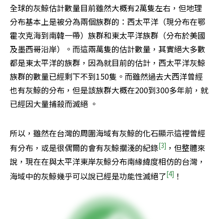
全球的灰鯨估計數量目前雖然大概有2萬隻左右，但地理
分布基本上是被分為兩個族群的：西太平洋（現分布在鄂
霍次克海到南韓一帶）族群和東太平洋族群（分布於美國
及墨西哥沿岸）。而這兩萬隻的估計數量，其實絕大多數
都是東太平洋的族群，因為就目前的估計，西太平洋灰鯨
族群的數量已經剩下不到150隻。而雖然過去大西洋曾經
也有灰鯨的分布，但是該族群大概在200到300多年前，就
已經因大量捕殺而滅絕 。
所以，雖然在台灣的周圍海域有灰鯨的化石顯示這裡曾經
[3]
有分布，或是很偶爾的會有灰鯨擱淺的紀錄
，但整體來
說，現在在與太平洋東岸灰鯨分布南緣緯度相仿的台灣，
[4]
海域中的灰鯨幾乎可以說已經是功能性滅絕了
！