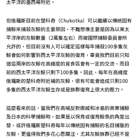
太平洋的墨西哥附近。
但俄羅斯目前在楚科奇（Chukotka）可以繼續以傳統固有
捕鯨來捕殺灰鯨的主要原因，不難想像主要是因為以東太
平洋岸的灰鯨數量（2萬隻左右）而被國際捕鯨委員會所
允許的，但目前沒有人可以確定這樣每年捕殺100多隻灰
鯨會如何影響到西太平洋灰鯨的復育，畢竟我們目前只知
道這兩岸的灰鯨在高緯度的覓食區會有一定的交流，而目
前的西太平洋灰鯨只剩下100多隻。因此，每年在高緯度
俄羅斯的楚科奇附近補的灰鯨，很有可能會造成只剩100
多隻的西太平洋灰鯨生存或是族群復育上很大的壓力。
這麼看來的話，當我們在高喊反對挪威和冰島的商業捕鯨
及日本的科學捕鯨時，如果是以保育或復育鯨魚的角度出
發，或許俄羅斯楚科奇每年以傳統固有捕鯨的名目捕獵的
灰鯨，更值得我們多花心思關注，尤其灰鯨族群已經不是