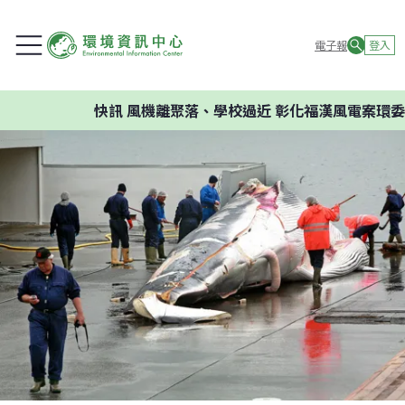
電子報
登入
快訊
風機離聚落、學校過近 彰化福漢風電案環委建議不