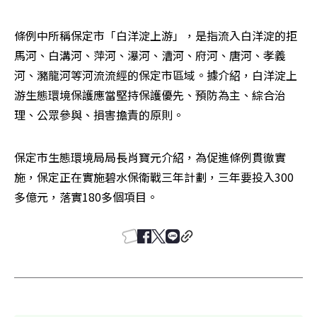
條例中所稱保定市「白洋淀上游」，是指流入白洋淀的拒
馬河、白溝河、萍河、瀑河、漕河、府河、唐河、孝義
河、瀦龍河等河流流經的保定市區域。據介紹，白洋淀上
游生態環境保護應當堅持保護優先、預防為主、綜合治
理、公眾參與、損害擔責的原則。
保定市生態環境局局長肖寶元介紹，為促進條例貫徹實
施，保定正在實施碧水保衛戰三年計劃，三年要投入300
多億元，落實180多個項目。