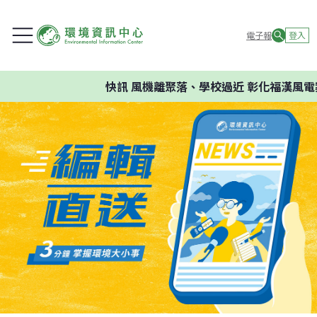
電子報
登入
快訊
風機離聚落、學校過近 彰化福漢風電