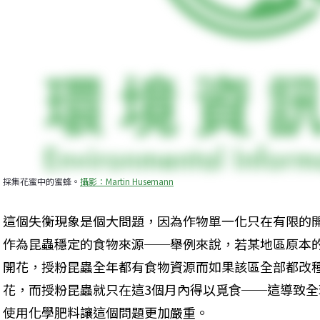
採集花蜜中的蜜蜂。
攝影：Martin Husemann
這個失衡現象是個大問題，因為作物單一化只在有限的
作為昆蟲穩定的食物來源──舉例來說，若某地區原本
開花，授粉昆蟲全年都有食物資源而如果該區全部都改種
花，而授粉昆蟲就只在這3個月內得以覓食──這導致
使用化學肥料讓這個問題更加嚴重。