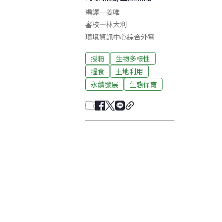
編譯
—
姜唯
審校
—
林大利
環境資訊中心綜合外電
授粉
生物多樣性
糧食
土地利用
永續發展
生態保育