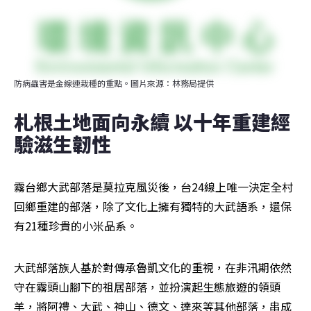
防病蟲害是金線連栽種的重點。圖片來源：林務局提供
札根土地面向永續 以十年重建經
驗滋生韌性
霧台鄉大武部落是莫拉克風災後，台24線上唯一決定全村
回鄉重建的部落，除了文化上擁有獨特的大武語系，還保
有21種珍貴的小米品系。
大武部落族人基於對傳承魯凱文化的重視，在非汛期依然
守在霧頭山腳下的祖居部落，並扮演起生態旅遊的領頭
羊，將阿禮、大武、神山、德文、達來等其他部落，串成