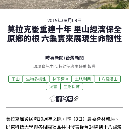
2019年08月09日
莫拉克後重建十年 里山經濟保全
原鄉的根 六龜寶來展現生命韌性
時事新聞
/
台灣新聞
環境資訊中心 特約記者廖靜蕙 報導
里山
生物多樣性
林下經濟
土地利用
十八羅漢山
災害
生態保育
莫拉克風災屆滿10週年之際，昨（8日）農委會林務局、
屏東科技大學與各相關社區共同發表從台24線到十八羅漢