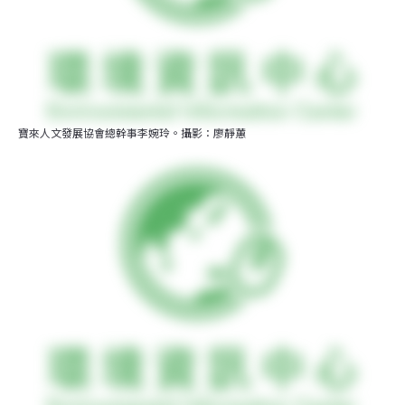
寶來人文發展協會總幹事李婉玲。攝影：廖靜蕙