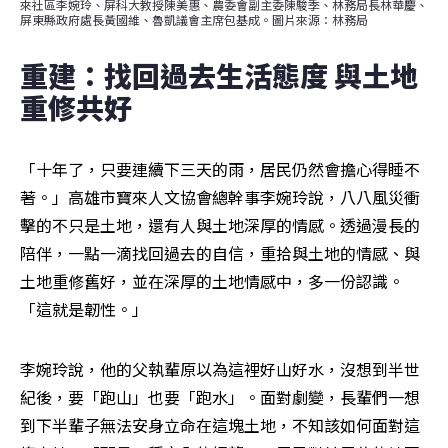
來社區李婉玲、屏科大教授陳美惠、農委會副主委陳駿季、林務局長林華慶、
屏東縣政府處長黃國維、魯凱議會主席包基成。圖片來源：林務局
重建：找回過去生活態度 與土地
重修共好
「十年了，只要連續下三天的雨，居民仍然會擔心得睡不
著。」高雄市寶來人文協會總幹事李婉玲說，八八風災衝
擊的不只是土地，還有人與土地深厚的情感。透過漫長的
陪伴，一點一滴找回過去的自信，重拾與土地的情感、與
土地重修舊好，並在深厚的土地情感中，多一份認識。
「這就是韌性。」
李婉玲說，他的父執輩原以為這裡好山好水，沒想到半世
紀後，要「跑山」也要「跑水」。面對劇變，長輩們一想
到下半輩子無法安身立命在這塊土地，不知該如何面對這