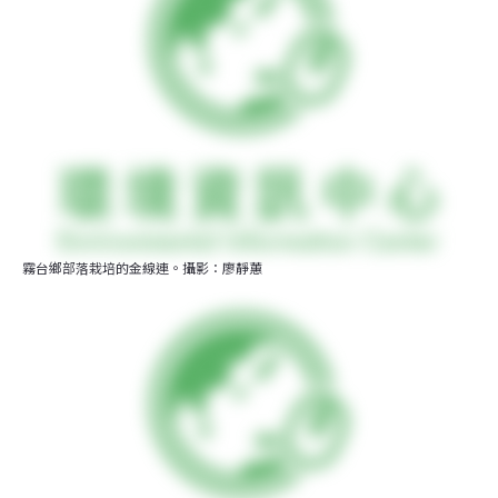
霧台鄉部落栽培的金線連。攝影：廖靜蕙