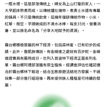
一瓶水裡。這是部落傳統上，婦女為上山打獵的家人，一
大早起床熬煮而成。以傳統爐灶燒柴，煮勇士水還有專屬
的鍋具。不只是傳統飲食，這幾年復耕傳統作物，小米、
紅藜、樹豆、芋頭做成的不滴水冰棒，每支35元，營養消
暑，並以族名命名為「分享大地賦予的資源」。
霧台鄉積極發展的林下經濟，包括森林蜜，已有初步的成
績。此外，魯凱族傳說，有金線連之處就有百步蛇。金線
連證實具有藥用成分，也列入首波林下經濟正面表列名
單。霧台鄉阿禮部落雖有原生植株，經調查評估也確認適
合於霧台鄉林下栽培，結合生態旅遊活絡地方發展。不過
採集一部分進行組培後，再來提供族人種植是可持續的發
展。