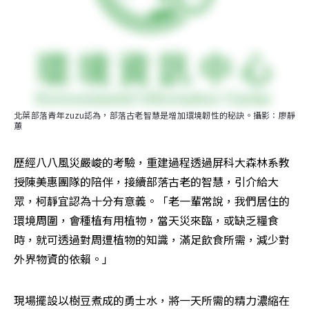
北葉部落青年zuzu認為，部落古老智慧是增加環境韌性的秘訣。攝影：廖靜
蕙
歷經八八風災嚴峻的考驗，重建過程透過屏科大森林系教
授陳美惠團隊的陪伴，接續部落古老的智慧，引介給大
眾，柯靜宜認為十分有意義。「老一輩常說，我們居住的
環境周圍，會種植有用植物，當天災來臨，或缺乏糧食
時，就可透過對周遭植物的知識，滿足飲食所需，減少對
外界物資的依賴。」
現場擺設以樹豆煮成的勇士水，將一天所需的精力濃縮在