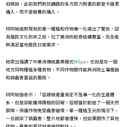
伯頓說，此前我們對抗饑餓的多方努力側重的都是卡路里
攝入，而不是營養的攝入。
特阿帕伽對現有的單一種植和作物專一化提出了警告，認
為殖民文化到來之前，拉丁美洲的飲食結構豐富，完全能
夠滿足當地居民日常需求。
她突出強調了中美洲傳統農業模式
Milpa
，也就是在一個
地方同時種植多種食物。不同作物間作能夠消除土壤風蝕
和病蟲害蔓延的風險。
特阿帕伽表示：「這樣做產量肯定不及專一化的生產體
系，但是卻能獲得積極的回報。這相當於創造了一個天然
屏障，保護作物免受蟲害破壞。單一種植玉米的情況下，
一旦感染了病蟲害，整片地都會遭殃，但如果間作了其他
作物，蟲害的蔓延就會被控制住。」