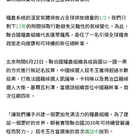
糧農系統的溫室氣體排放占全球排放總量的
1/3
。我們只
剩下
12年
的時間採取行動避免災難性的氣候變化。為此，
聯合國糧農組織代表匯聚羅馬，委任了一名引領全球糧食
政策走向健康和可持續的新任總幹事。
北京時間6月23日，聯合國糧農組織各成員國以一國一票
的方式進行無記名投票，中國候選人屈冬玉獲得超過半數
投票，打敗法國籍候選人凱薩琳‧卡特琳以及喬治亞籍候
選人大衛‧基爾瓦利澤，當選該組織首位中國籍幹事，首
次任期四年。
「讓我們攜手共建一個更加充滿活力的糧農組織，為了建
設一個更好的世界，朝著實現聯合國2030年可持續發展議
程而努力，」屈冬玉在當選後的首次
講話中
說到。