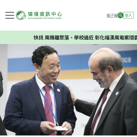
電子報
登入
快訊
風機離聚落、學校過近 彰化福漢風電案環委建議