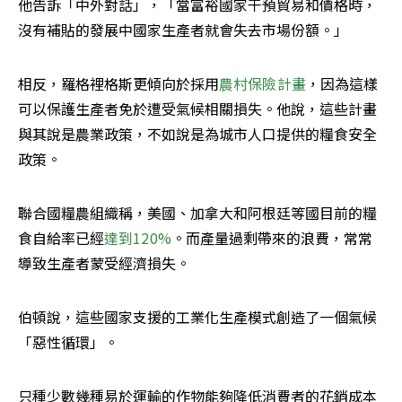
他告訴「中外對話」，「當富裕國家干預貿易和價格時，
沒有補貼的發展中國家生產者就會失去市場份額。」
相反，羅格裡格斯更傾向於採用
農村保險計畫
，因為這樣
可以保護生產者免於遭受氣候相關損失。他說，這些計畫
與其說是農業政策，不如說是為城市人口提供的糧食安全
政策。
聯合國糧農組織稱，美國、加拿大和阿根廷等國目前的糧
食自給率已經
達到120%
。而產量過剩帶來的浪費，常常
導致生產者蒙受經濟損失。
伯頓說，這些國家支援的工業化生產模式創造了一個氣候
「惡性循環」。
只種少數幾種易於運輸的作物能夠降低消費者的花銷成本 