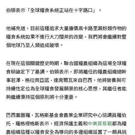
伯頓表示「全球糧食系統正站在十字路口」。
他補充道，目前這種追求大量廉價高卡路里澱粉類作物的
糧食系統如果不進行大刀闊斧的改變，我們將會繼續對整
個地球乃至人類造成破壞。
在現在這個關鍵歷史時期，聯合國糧農組織為這場全球糧
食辯論定下了基調。伯頓表示，即將離任的糧農組織總幹
事若澤·格拉齊亞諾·達席爾瓦來自巴西，他將營養與可
持續性定位為全球糧食發展願景的核心思想，其繼任者能
夠繼續秉持這個原則將十分重要。
巴西蓋圖羅·瓦格斯基金會農業企業研究中心協調員羅伯
托·羅格裡格斯表示，經濟保護主義和
中美貿易戰
都為糧
農組織這種以糧食安全為導向的多邊組織設置了一頗具挑