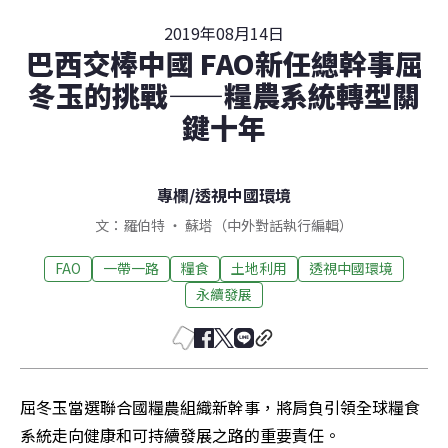
2019年08月14日
巴西交棒中國 FAO新任總幹事屈
冬玉的挑戰——糧農系統轉型關
鍵十年
專欄
/
透視中國環境
文：羅伯特 ‧ 蘇塔（中外對話執行編輯）
FAO
一帶一路
糧食
土地利用
透視中國環境
永續發展
屈冬玉當選聯合國糧農組織新幹事，將肩負引領全球糧食
系統走向健康和可持續發展之路的重要責任。