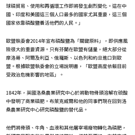
球磷貿易、使用和再循環工作即將發生劇烈變化。這在中
國、印度和美國這三個人口最多的國家尤其重要，這三個
國家依靠磷酸鹽養活他們的人民。」
歐盟執委會2014年宣布磷酸鹽為「關鍵原料」，即供應風
險很大的重要資源。只有芬蘭在歐盟有儲量，絕大部分從
摩洛哥、阿爾及利亞、俄羅斯、以色列和約旦進口到歐
盟。根據歐盟執委會的立場說明書，「歐盟高度依賴目前
受政治危機影響的地區」。
1842年，英國洛桑農業研究中心於將動物骨頭溶解在硫酸
中發明了商業磷肥。布萊克威爾和他的同事們現在回到洛
桑農業研究中心研究磷酸鹽的替代品。
他們將骨頭、牛角、血液和其他屠宰場廢物轉化為磷肥，