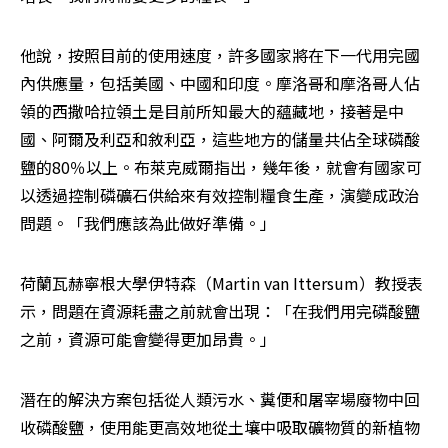
他說，按照目前的使用速度，許多國家將在下一代用完國
內供應量，包括美國、中國和印度。摩洛哥和摩洛哥人佔
領的西撒哈拉領土是目前所知最大的蘊藏地，接著是中
國、阿爾及利亞和敘利亞，這些地方的儲量共佔全球磷酸
鹽的80％以上。布萊克威爾指出，幾年後，就會有國家可
以透過控制磷礦石供給來有效控制糧食生產，演變成政治
問題。「我們應該為此做好準備。」
荷蘭瓦赫寧根大學伊特森（Martin van Ittersum）教授表
示，問題在資源耗盡之前就會出現：「在我們用完磷酸鹽
之前，資源可能會變得更加昂貴。」
潛在的解決方案包括從人類污水、糞便和屠宰場廢物中回
收磷酸鹽，使用能更高效地從土壤中吸取礦物質的新植物