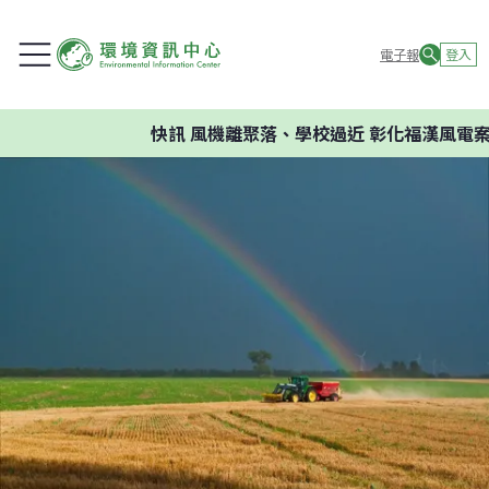
電子報
登入
快訊
風機離聚落、學校過近 彰化福漢風電案環