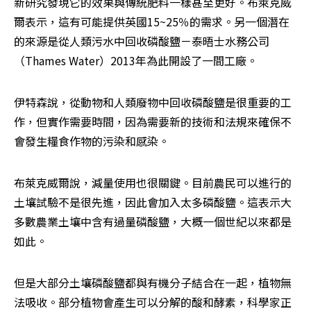
新研究發現它的效果與傳統肥料一樣甚至更好。布萊克威
爾表示，這有可能提供英國15~25％的需求。另一個潛在
的來源是從人類污水中回收磷酸鹽－泰晤士水務公司
（Thames Water）2013年為此開設了一間工廠。
伊特森說，從動物和人類廢物中回收磷酸鹽是很重要的工
作，但實作需要時間，因為需要新的技術和法規來確保不
會發生糧食作物的污染和感染。
布萊克威爾說，減量使用也很關鍵。目前農民可以進行的
土壤試驗不是很先進，因此會加入太多磷酸鹽。這表示大
多數農業土壤中含有過量磷酸鹽，大概一個世紀以來都是
如此。
但是大部分土壤磷酸鹽都與有機分子結合在一起，植物無
法吸收。部分植物會產生可以分解的酸和酵素，科學家正