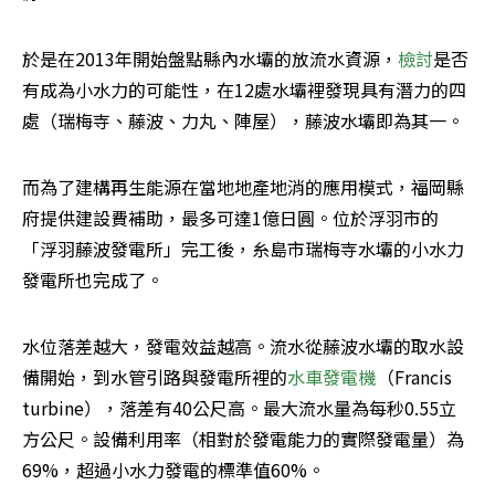
於是在2013年開始盤點縣內水壩的放流水資源，
檢討
是否
有成為小水力的可能性，在12處水壩裡發現具有潛力的四
處（瑞梅寺、藤波、力丸、陣屋），藤波水壩即為其一。
而為了建構再生能源在當地地產地消的應用模式，福岡縣
府提供建設費補助，最多可達1億日圓。位於浮羽市的
「浮羽藤波發電所」完工後，糸島市瑞梅寺水壩的小水力
發電所也完成了。
水位落差越大，發電效益越高。流水從藤波水壩的取水設
備開始，到水管引路與發電所裡的
水車發電機
（Francis 
turbine），落差有40公尺高。最大流水量為每秒0.55立
方公尺。設備利用率（相對於發電能力的實際發電量）為
69%，超過小水力發電的標準值60%。