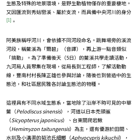
生態及特殊的地景環境，是野生動植物僅存的重要棲地。
又因匯流到秀姑巒溪、屬於支流，而具備中央河川的身分
[1]
。
阿美族稱呼河川，會依據不同河段命名。跳舞場旁的溪流
河段，稱鱉溪為「爾碧」（音譯），再上游一點音類似
「搞動」。為了準備後天（5日）的鱉溪共學走讀活動，
九河局人員聚集在現場，從局長到工程師，了解活動動
線，豐南村村長陳正雄也參與討論，隨後也到營造中的生
態池，和社區居民雅各討論生態池的物種。
這裡具有不同水域生態系，當地除了沿岸不時可見的中華
鱉（
Pelodiscus sinensis
），河道以日本禿頭鯊
（
Sicyopterus japonicus
）、台東間爬岩鰍
（
Hemimyzon taitungensis
）為主，還有優游於田間、
水圳及小溝渠的菊池氏細鯽（
Aphyocypris kikuchii
），