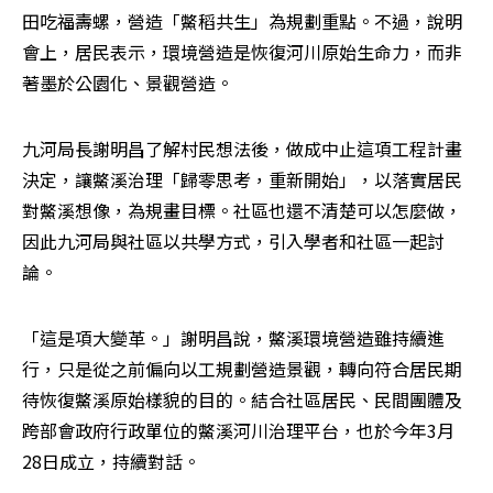
田吃福壽螺，營造「鱉稻共生」為規劃重點。不過，說明
會上，居民表示，環境營造是恢復河川原始生命力，而非
著墨於公園化、景觀營造。
九河局長謝明昌了解村民想法後，做成中止這項工程計畫
決定，讓鱉溪治理「歸零思考，重新開始」，以落實居民
對鱉溪想像，為規畫目標。社區也還不清楚可以怎麼做，
因此九河局與社區以共學方式，引入學者和社區一起討
論。
「這是項大變革。」謝明昌說，鱉溪環境營造雖持續進
行，只是從之前偏向以工規劃營造景觀，轉向符合居民期
待恢復鱉溪原始樣貌的目的。結合社區居民、民間團體及
跨部會政府行政單位的鱉溪河川治理平台，也於今年3月
28日成立，持續對話。