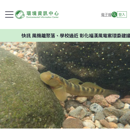
電子報
登入
訊
風機離聚落、學校過近 彰化福漢風電案環委建議不應開發