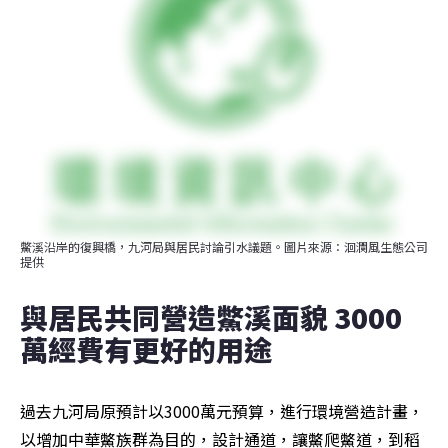
鱉溪沿岸的復興橋，九河局與居民討論引水議題。圖片來源：洄瀾風生態公司
提供
與居民共同營造鱉溪面貌 3000
萬經費有更好的用途
過去九河局原預計以3000萬元預算，進行環境營造計畫，
以增加中華鱉族群為目的，設計通道，讓鱉爬鱉道，到稻