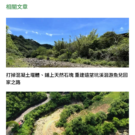
相關文章
打掉混凝土堰體、鋪上天然石塊 重建遠望坑溪洄游魚兒回
家之路