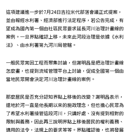
這項建議進一步於7月24日吉拉米代部落會議正式提案，
並由報經水利署、經濟部進行法定程序，若公告完成，有
望成為國內第一個由社區民眾要求延長河川治理計畫線的
案例。一旦界點確認上移，未來此河段治理是依據《水利
法》、由水利署第九河川局管轄。
一般民眾常因工程而聚集討論，但謝明昌是把治理計畫線
怎麼畫，也提到流域管理平台上討論，促成全國第一個由
當地民眾開會決定河川治理計畫線的案例。
那麼居民是否充分認知界點上移後的改變？謝明昌表示，
還地於河一直是他長期以來的施政理念，但也擔心民眾為
了希望水利署接管這段河川，只講好處、沒有提到相對的
限制與義務，因此再三說明界點上移後居民的權利義務、
適用的法令，法規上的要求等等。界點確認後，也將發展