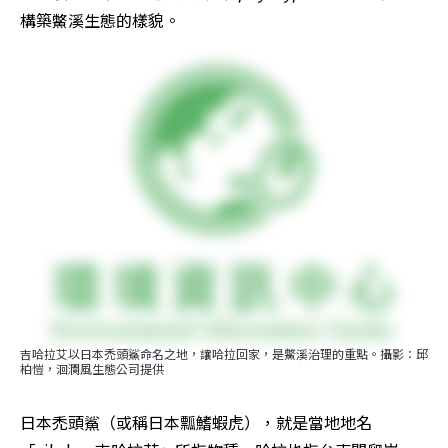
構築鱉溪生態的樣貌。
吉哈拉艾以日本禿頭鯊命名之地，讓哈拉回家，是鱉溪治理的重點。攝影：邱
柏愷，洄瀾風生態公司提供
日本禿頭鯊（或稱日本瓢鰭蝦虎），就是當地地名