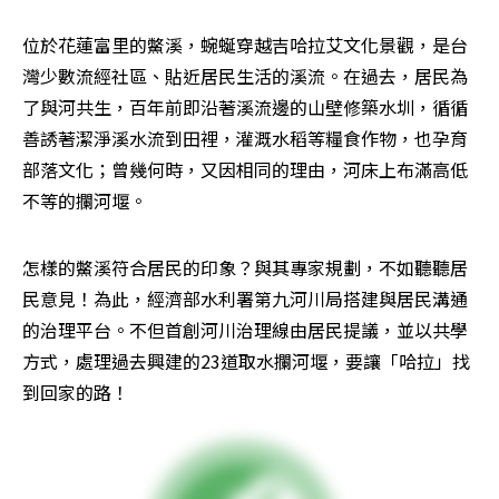
位於花蓮富里的鱉溪，蜿蜒穿越吉哈拉艾文化景觀，是台
灣少數流經社區、貼近居民生活的溪流。在過去，居民為
了與河共生，百年前即沿著溪流邊的山壁修築水圳，循循
善誘著潔淨溪水流到田裡，灌溉水稻等糧食作物，也孕育
部落文化；曾幾何時，又因相同的理由，河床上布滿高低
不等的攔河堰。
怎樣的鱉溪符合居民的印象？與其專家規劃，不如聽聽居
民意見！為此，經濟部水利署第九河川局搭建與居民溝通
的治理平台。不但首創河川治理線由居民提議，並以共學
方式，處理過去興建的23道取水攔河堰，要讓「哈拉」找
到回家的路！