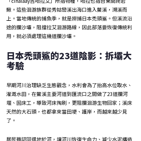
「cihalaay吉哈拉艾」所指物種，哈拉也指台東間爬岩
鰍。這些洄游族群從秀姑巒溪出海口進入鱉溪，溯溪而
上。當地傳統的捕魚季，就是撈捕日本禿頭鯊。但溪流沿
途的攔沙壩，阻擋拉艾洄游路線，因此部落要恢復傳統利
用，就必須處理這幾道攔沙壩。
日本禿頭鯊的23道陰影：拆壩大
考驗
早期河川治理缺乏生態觀念，水利會為了抬高水位取水、
灌溉水田，在鱉溪主要河道到匯流口之間做了23道攔河
堰、固床工，導致河床掏刷，更阻攔洄游生物回家；溪床
天然的大石頭，也都拿來當田埂、護岸，而越來越少見
了。
居民雖認同還地於河，讓河川恢復生命力、減少水泥構造