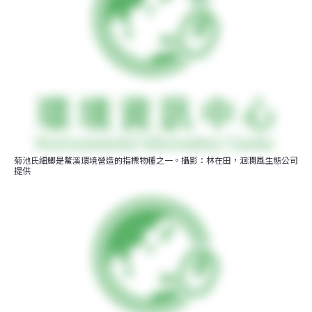
菊池氏細鯽是鱉溪環境營造的指標物種之一。攝影：林在田，洄瀾風生態公司
提供