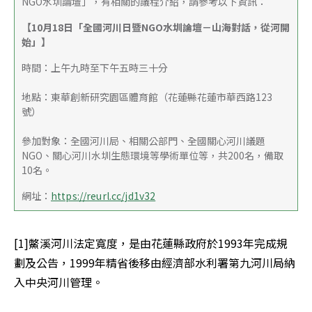
NGO水圳論壇」，有相關的議程介紹，請參考以下資訊：
【10月18日「全國河川日暨NGO水圳論壇－山海對話，從河開
始」】
時間：上午九時至下午五時三十分
地點：東華創新研究園區體育館（花蓮縣花蓮市華西路123
號）
參加對象：全國河川局、相關公部門、全國關心河川議題
NGO、關心河川水圳生態環境等學術單位等，共200名，備取
10名。
網址：
https://reurl.cc/jd1v32
[1]鱉溪河川法定寬度，是由花蓮縣政府於1993年完成規
劃及公告，1999年精省後移由經濟部水利署第九河川局納
入中央河川管理。