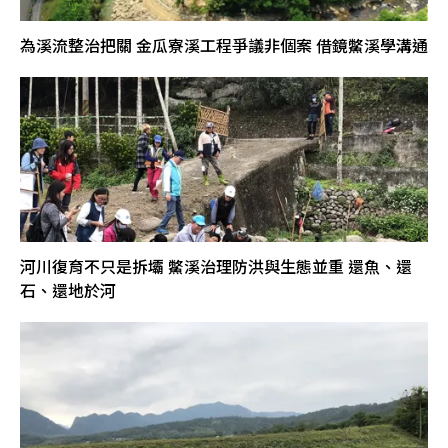
為溪流整治把關 金瓜寮溪工程爭議非個案 借鏡鱉溪學溝通
河川復育不只是拆壩 鱉溪治理防洪與生態並重 還魚、還
石、還地於河