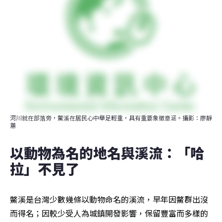
河川就在部落旁，鱉溪在居民心中舉足輕重，具有重要象徵意涵。攝影：廖靜
蕙
以動物為名的地名與溪流：「哈
拉」不見了
鱉溪是台灣少數幾條以動物命名的溪流，早年因鱉群出沒
而得名；因較少受人為城鎮開發影響，保留豐富而多樣的