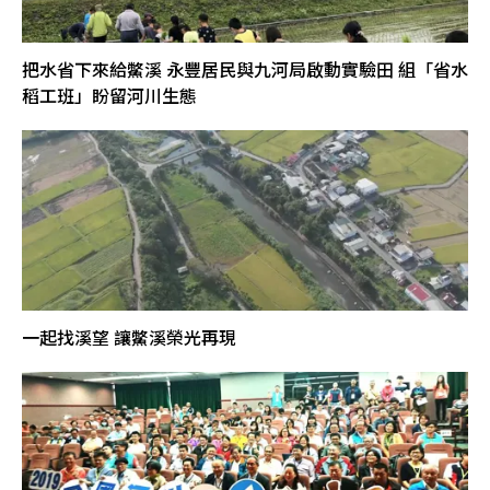
把水省下來給鱉溪 永豐居民與九河局啟動實驗田 組「省水
稻工班」盼留河川生態
一起找溪望 讓鱉溪榮光再現