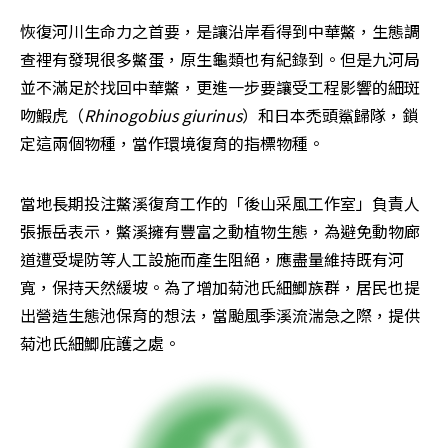
恢復河川生命力之首要，是讓沿岸看得到中華鱉，生態調
查裡有發現很多鱉蛋，原生龜類也有紀錄到。但是九河局
並不滿足於找回中華鱉，更進一步要讓受工程影響的細斑
吻鰕虎（
Rhinogobius giurinus
）和日本禿頭鯊歸隊，鎖
定這兩個物種，當作環境復育的指標物種。
當地長期投注鱉溪復育工作的「後山采風工作室」負責人
張振岳表示，鱉溪擁有豐富之動植物生態，為避免動物廊
道遭受堤防等人工設施而產生阻絕，應盡量維持既有河
寬，保持天然緩坡。為了增加菊池氏細鯽族群，居民也提
出營造生態池保育的想法，當颱風季溪流湍急之際，提供
菊池氏細鯽庇護之處。