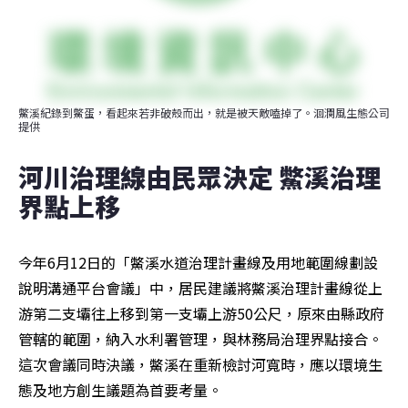
鱉溪紀錄到鱉蛋，看起來若非破殼而出，就是被天敵嗑掉了。洄瀾風生態公司
提供
河川治理線由民眾決定 鱉溪治理
界點上移
今年6月12日的「鱉溪水道治理計畫線及用地範圍線劃設
說明溝通平台會議」中，居民建議將鱉溪治理計畫線從上
游第二支壩往上移到第一支壩上游50公尺，原來由縣政府
管轄的範圍，納入水利署管理，與林務局治理界點接合。
這次會議同時決議，鱉溪在重新檢討河寬時，應以環境生
態及地方創生議題為首要考量。