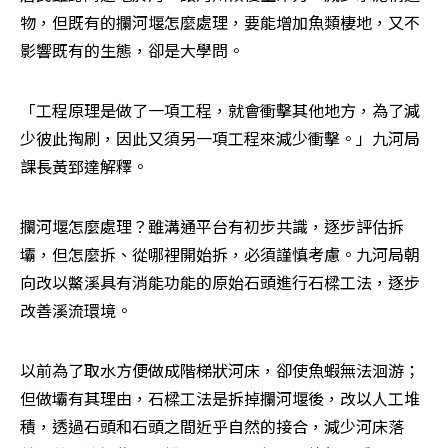
物，但既有的攔河堰怎麼處理，要能增加魚類棲地，又不
影響既有的生態，卻是大學問。
「工程原理是做了一項工程，就會衝擊其他地方，為了減
少彼此掏刷，因此又須另一項工程來減少衝擊。」九河局
課長黃郅達解釋。
攔河堰怎麼處理？雖溝通平台有初步共識，逐步評估拆
壩，但怎麼拆、從哪裡開始拆，必須謹慎考慮。九河局朝
向改以鱉溪具有消能功能的原始石頭進行石樑工法，逐步
改善溪流環境。
以前為了取水方便做成階梯狀河床，卻使魚蝦無法洄游；
但做壩有其理由，石樑工法是拆掉攔河堰後，改以人工堆
積，透過石頭和石頭之間近乎自然的接合，減少河床落