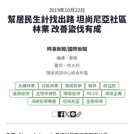
2019年10月22日
幫居民生計找出路 坦尚尼亞社區
林業 改善盜伐有成
時事新聞
/
國際新聞
編譯
—
姜唯
審校
—
林大利
環境資訊中心綜合外電
永續林業
社區林業
環境哲學
森林
原住民
循環經濟
生物多樣性
環境經濟
REDD
環境正義
深度低碳專題
坦尚尼亞
生態保育