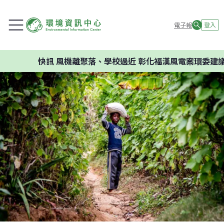
電子報
登入
快訊
風機離聚落、學校過近 彰化福漢風電案環委建議不應開