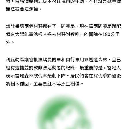
樁，當局便能夠追踪木材在境內的移動。木材沒有戳章便
無法被合法運輸。
該計畫讓兩個村莊都有了一間藥局，現在這兩間藥局還配
備有太陽能電池板。過去村莊附近唯一的醫院在180公里
外。
利瓦勒區議會批准購買機車和自行車用來巡邏森林，且已
經有逮捕並罰款非法活動者的紀錄。最重要的是，當地人
表示當地森林砍伐率急劇下降。居民們會在採伐季節過後
將樹木種回，主要是紅木等原生樹種。