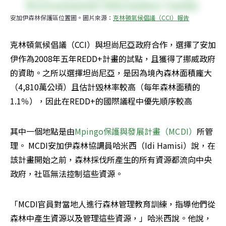
安加伊森林保護區位置圖。圖片來源：
克林頓氣候倡議（CCI）報告
克林頓氣候倡議（CCI）與坦尚尼亞政府合作，選擇了安加
伊作為2008年五年REDD+計畫的試點，且獲得了挪威政府
的資助。之所以選擇坦尚尼亞，是因為境內森林面積龐大
（4,810萬公頃）且估計毀林率較高（每年森林面積的
1.1％），因此在REDD+的國際議程中優先順序較高
其中一個地點是由
Mpingo保護與發展計畫（MCDI）
所管
理。 MCDI安加伊森林協調員哈米西（Idi Hamisi）說，在
該計畫開始之前，森林採伐所產生的所有資源都流向中央
政府，社區無法控制這些資源。
「MCDI官員對當地人進行森林管理教育訓練，指導他們從
森林中產生資源以及管理這些資源，」哈米西說。他說，