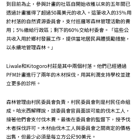
到目前為止，參與計畫的社區自開始收穫以來的五年間已
透過計畫獲得了超過50萬美元的收入。這筆收入的35％用
於村落的自然資源委員會，支付巡邏等森林管理活動的費
用；5％繳給行政區；剩下的60％交給村委會。「這些公
共收入用於鄉村發展工作，提供當地居民具體獎勵措施，
以永續地管理森林。」
Liwale和Kitogoro村莊是其中兩個村落。他們已經通過
PFM計畫進行了兩年的木材採伐，用其利潤支持學校並建
立更多的診所。
森林管理由村民委員會負責，村民委員會則是村民任命組
成。哈米西解釋說，該委員會官員面談可能的伐木工人，
接著他們會支付伐木費。最後在委員會的監督下，授予伐
木者採伐許可。木材由伐木工人與委員會之間商定的價格
出售，但最少必須是每立方公尺90美元。