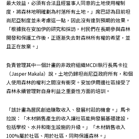
最大效益，必須有合法且經當事人同意的土地使用權制
度，將森林地明確劃為村落所有土地，」席巴認為目前坦
尚尼亞制度並未考慮這一點，因此沒有達到預期的效果。
「根據我在安加伊的研究和採訪，村民們在長期參與森林
開發和保護工作後，正逐漸失去對森林所有權的希望，並
且正在放棄。」
負責管理其中一個計畫的非政府組織MCDI執行長馬卡拉
（Jasper Makala）說，土地仍歸坦尚尼亞政府所有，和個
人使用森林的權利之間沒有衝突。安加伊周邊社區接受了
森林永續管理對自身利益之重要性方面的培訓。
「該計畫為居民創造賺取收入、發展村莊的機會。」馬卡
拉說：「木材銷售產生的收入讓社區能夠發展基礎建設，
包括學校、水井和衛生設施的升級。」「木材銷售收入
100%屬於社區、用於社區，同時保護森林。」