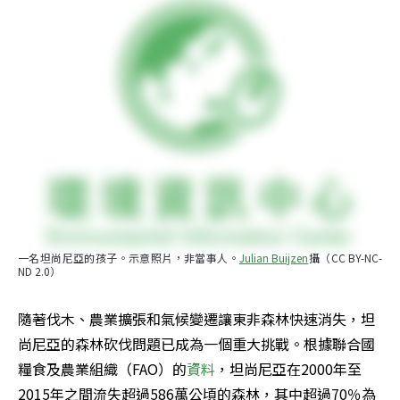
一名坦尚尼亞的孩子。示意照片，非當事人。
Julian Buijzen
攝（CC BY-NC-
ND 2.0）
隨著伐木、農業擴張和氣候變遷讓東非森林快速消失，坦
尚尼亞的森林砍伐問題已成為一個重大挑戰。根據聯合國
糧食及農業組織（FAO）的
資料
，坦尚尼亞在2000年至
2015年之間流失超過586萬公頃的森林，其中超過70％為