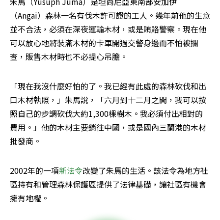
朱馬（Yusuph Juma）是坦尚尼亞東南部安加伊
（Angai）森林一名有伐木許可證的工人。幾年前他的生意
並不合法，必須在深夜運輸木材，或是賄賂警察。現在他
可以放心地將裝滿木材的卡車開過交警身邊而不怕被攔
查，販售木材時也不必提心吊膽。
「現在我沒什麼好怕的了。我已經有此處的森林砍伐和出
口木材執照，」朱馬說，「六月到十二月之間，我可以按
照自己的步調砍伐大約1,300棵樹木。我必須付出相對的
費用。」他的木材主要銷往中國，或是國內三蘭港的木材
批發商。
2002年的一項
新法令
改變了朱馬的生活。該法令為地方社
區持有和管理森林保護區提供了法律基礎，讓社區有機會
擁有地權。