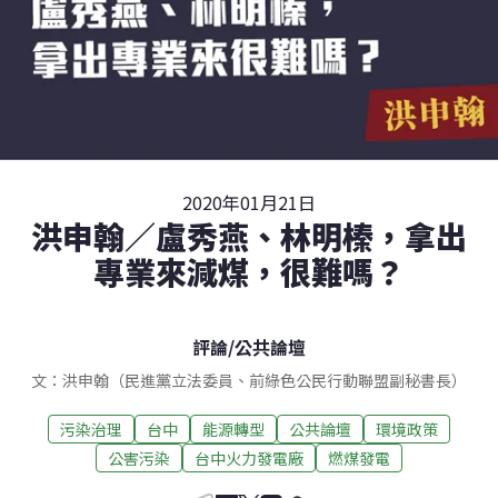
2020年01月21日
洪申翰／盧秀燕、林明榛，拿出
專業來減煤，很難嗎？
評論
/
公共論壇
文：洪申翰（民進黨立法委員、前綠色公民行動聯盟副秘書長）
污染治理
台中
能源轉型
公共論壇
環境政策
公害污染
台中火力發電廠
燃煤發電