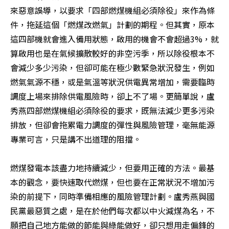
來惡意誤導，以要求「四部燃煤機組必須除役」來作為條
件，拖延這個「燃煤改燃氣」計劃的期程。但其實，原本
這四部機就會進入備用狀態，啟用的機會不會超過3%，就
算啟用也是在氣候擴散較好的非空污季，所以除役根本不
會減少多少污染，但卻可能在極少數緊急狀況發生，例如
燃氣氣源不穩，或是氣溫等狀況供電異常增加，需要臨時
調度上場來排除供電風險時，卻上不了場。更簡單說，盧
秀燕四部燃煤機組必須除役的要求，既無法減少更多污染
排放，但卻會拖累電力調度的彈性與風險管理，毫無能源
專業可言，只是講不出道理的阻擋。

燃煤發電本該盡力地持續減少，但要用正確的方法。最基
本的觀念，要快速取代燃煤，但也要在正常狀況不增加污
染的前提下，同時準備相應的風險管理計劃。盧秀燕與國
民黨最惡質之處，是在於他們每次都以中火減煤為名，不
願把自己地方能做的節能與綠能做好，卻只想用走偏鋒的