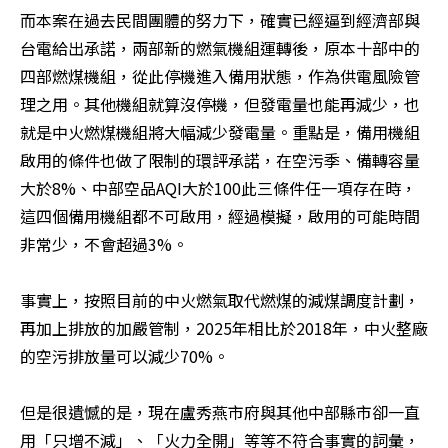
而本案在過去民間團體的努力下，確實已經逼到經濟部與
台電給出承諾，兩部新的燃氣機組運轉後，原本十部中的
四部燃煤機組，從此停機進入備用狀態，作為供電風險管
理之用。其他機組就算沒停機，但發電量也能再減少，也
就是中火燃煤機組將大幅減少發電量。重點是，備用機組
啟用的條件也做了限制的環評承諾，在空污季、備轉容量
大於8%、中部空品AQI大於100此三條件任一項存在時，
這四個備用機組都不可啟用，經過模擬，啟用的可能時間
非常少，不會超過3%。

事實上，按照目前的中火燃氣取代燃煤的減煤調度計劃，
再加上排放的加嚴管制，2025年相比於2018年，中火整廠
的空污排放量可以減少70%。

但是很遺憾的是，現在盧秀燕市府與其他中部縣市卻一直
用「只增不減」、「火力全開」等等不符合事實的詞彙，