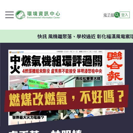
電子報
登入
快訊
風機離聚落、學校過近 彰化福漢風電案環委