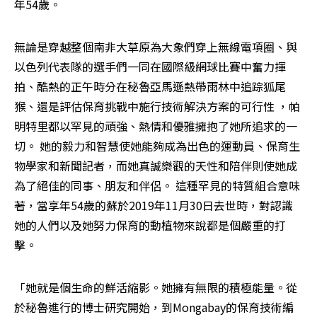
年54歲。
無論是穿越整個南非大草原為大象們穿上無線電項圈、與
以色列代表隊的選手們一同在國際級網球比賽中奮力揮
拍、酷熱的正午時分在秘魯亞馬遜熱帶雨林中追踪狐尾
猴、還是評估保育挑戰中施行技術解決方案的可行性 ，帕
明特里都以罕見的頑強、熱情和優雅擁抱了她所追求的一
切。 她的毅力和智慧使她能夠成為出色的運動員、保育生
物學家和新聞記者，而她真誠樂觀的天性和陪伴則使她成
為了絕佳的同事、朋友和伴侶。 這種罕見的特質組合意味
著，當享年54歲的蘇於2019年11月30日去世時，對認識
她的人們以及她努力保育的動植物來說都是個嚴重的打
擊。
「她就是個生命的鮮活縮影。她擁有無限的積極能量。從
於秘魯進行的博士研究開始，到Mongabay的保育技術編