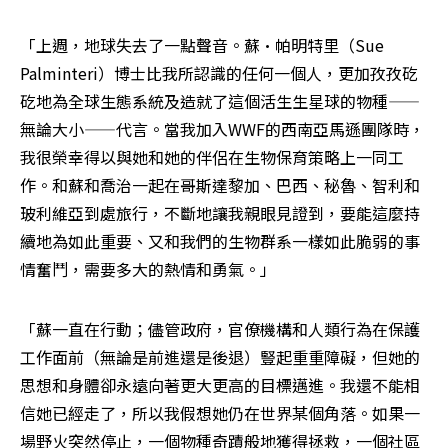
「上週，地球失去了一點聲音。蘇·帕明特里（Sue 
Palminteri）博士比我所認識的任何一個人，更加孜孜矻
矻地為全球生態系統及造就了這個活生生星球的物種——
無論大小——代言。當我加入WWF的西南亞馬遜團隊時，
我很榮幸得以與她和她的伴侶在生物保育策略上一同工
作。和蘇和喬治一起在哥斯達黎加、巴西、秘魯、智利和
玻利維亞到處旅行，不斷地讓我親眼見證到，要能這麼持
續地為如此重要、又和我們的生物群系一樣如此脆弱的事
情奮鬥，需要多大的熱情和勇氣。」
「蘇一直在行動；儘管政府，官僚機構和人類行為在保護
工作面前（無論是前進還是後退）豎起重重障礙，但她的
思想和身體卻永遠向著更大更高的目標邁進。我還不能相
信她已經走了，所以我假想她仍在世界某個角落。如果一
場野火突然停止，一個物種奇蹟般地獲得拯救，一個社區