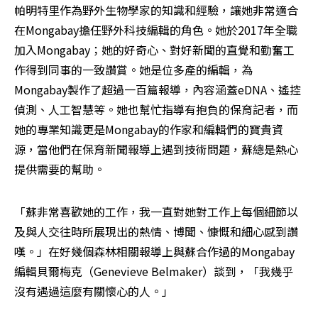
帕明特里作為野外生物學家的知識和經驗，讓她非常適合
在Mongabay擔任野外科技編輯的角色。她於2017年全職
加入Mongabay；她的好奇心、對好新聞的直覺和勤奮工
作得到同事的一致讚賞。她是位多產的編輯，為
Mongabay製作了超過一百篇報導，內容涵蓋eDNA、遙控
偵測、人工智慧等。她也幫忙指導有抱負的保育記者，而
她的專業知識更是Mongabay的作家和編輯們的寶貴資
源，當他們在保育新聞報導上遇到技術問題，蘇總是熱心
提供需要的幫助。
「蘇非常喜歡她的工作，我一直對她對工作上每個細節以
及與人交往時所展現出的熱情、博聞、慷慨和細心感到讚
嘆。」在好幾個森林相關報導上與蘇合作過的Mongabay
編輯貝爾梅克（Genevieve Belmaker）談到，「我幾乎
沒有遇過這麼有關懷心的人。」