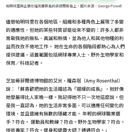
帕明特里與企鵝在福克蘭群島的森德爾斯島上。圖片來源：George Powell
儘管帕明特里在各個地區、組織和多種角色上展現了多變
的適應性，但她的某些特質卻是從來不變的：許多人都非
常敬佩她的無私、真誠和熱情，並為他人和其他物種的利
益而孜孜不倦地工作。 她在生命的各個階段都熱心為人們
提供建議，涵蓋範圍包括網球專業人士、野外生物學家和
保育／科技記者。
芝加哥菲爾德博物館的艾米·羅森塔（Amy Rosenthal）
說：「蘇喜歡把她的生活描述為『遲緩的成長』，就好像
她發展得比人家晚一樣。我記得她不只一次地這麼說。但
是我一直認為，她的生活非常多面，可以適應任何變化的
環境，並且還擁有無數的隱藏才能。 年輕的網球職業選
手？符合。 運動員和教練？符合。野外生物學家？符合。
技術專家？符合。健身和健康大師？通通符合。」