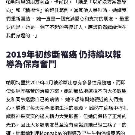
帕明特里的朋友莉亞·卡爾說，「她是『以解決方案為導
向』和『積極性』的絕佳範例。當其他人爭吵時，她讓我
們重新團結。 她一直是一個充滿愛心和支持的朋友。 最重
要的是，她是一個了不起的善良好人，應該仍然繼續活在
我們身邊的。」
2019年初診斷罹癌 仍持續以報
導為保育奮鬥
帕明特里於2019年2月被診斷出患有多發性骨髓瘤，而即
使要經歷痛苦的治療方案，她卻無私地選擇不向大多數朋
友和同事透露自己的病情。 她不想讓與她親近的人們擔
心，繼續了每天完全擁抱生活的實踐。 雖然在病痛中掙扎
讓蘇神采奕奕的過人精力大受影響，但她仍保持了正常的
光彩，因此大多數朋友甚至沒有意識到她已經生病了。的
確，她繼續利用Mongabay的報導及野生生物保護策略的