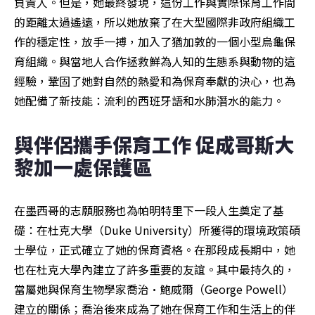
負責人。但是，她最終發現，這份工作與實際保育工作間
的距離太過遙遠，所以她放棄了在大型國際非政府組織工
作的穩定性，放手一搏，加入了猶加敦的一個小型烏龜保
育組織。與當地人合作拯救鮮為人知的生態系與動物的這
經驗，鞏固了她對自然的熱愛和為保育奉獻的決心，也為
她配備了新技能：流利的西班牙語和水肺潛水的能力。
與伴侶攜手保育工作 促成哥斯大
黎加一處保護區 
在墨西哥的志願服務也為帕明特里下一段人生奠定了基
礎：在杜克大學（Duke University）所獲得的環境政策碩
士學位，正式確立了她的保育資格。在那段成長期中，她
也在杜克大學內建立了許多重要的友誼。其中最持久的，
當屬她與保育生物學家喬治·鮑威爾（George Powell）
建立的關係；喬治後來成為了她在保育工作和生活上的伴