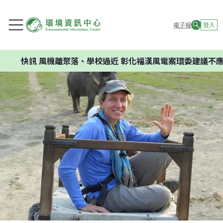
電子報
登入
訊
風機離聚落、學校過近 彰化福漢風電案環委建議不應開發