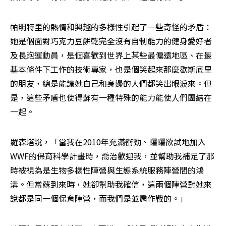
帕明特里的熱情和興趣的多樣性引起了一些奇怪的矛盾：
她是個面對巧克力豆餅乾完全沒有自制能力的健身愛好者
及長跑運動員，是個喜歡到世界上某些最偏遠地區、在最
基本條件下工作的技術專家，也是個笑起來那麼歇斯底里
的朋友，總是能讓她自己和身邊的人們都笑出眼淚來。但
是，這些矛盾也使得蘇有一種特殊的能力能使人們團結在
一起。
羅森塔說，「當我在2010年充滿衝勁、躍躍欲試地加入
WWF的保育科學計畫時，喬治歡迎我，並幫助我補足了那
時被視為是生物多樣性陣營與生態系統服務陣營間的鴻
溝。但當蘇到來時，她卻幫助我確信，這兩個陣營對她來
說都是同一個保育陣營，而我們是並肩作戰的。」