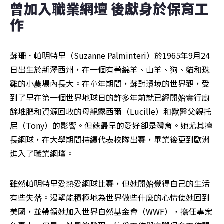
曾加入職業網壇 後獻身於保育工
作
蘇珊．帕明特里（Suzanne Palminteri）於1965年9月24
日出生於新澤西州，在一個有著綿羊、山羊、狗、貓和珠
雞的小農場內長大。在童年期間，蘇對環境的世界觀，受
到了早在第一個世界地球日的許多年前就已經開始實行廚
餘堆肥和資源回收的母親露西爾（Lucille）和獸醫父親托
尼（Tony）的影響。但蘇最早的愛好卻是體育。她尤其擅
長網球，在大學期間持續代表校隊出賽，畢業後更到歐洲
進入了職業網壇。
雖然帕明特里愛熱愛網球比賽，但她開始覺得自己的生活
有些失落。渴望能積極地為世界做些什麼的心情使她回到
美國，並帶領她加入世界自然基金會（WWF），擔任專案