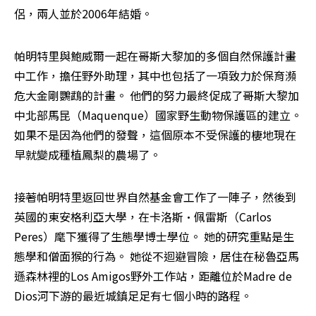
侶，兩人並於2006年結婚。
帕明特里與鮑威爾一起在哥斯大黎加的多個自然保護計畫
中工作，擔任野外助理，其中也包括了一項致力於保育瀕
危大金剛鸚鵡的計畫。 他們的努力最終促成了哥斯大黎加
中北部馬昆（Maquenque）國家野生動物保護區的建立。 
如果不是因為他們的發聲，這個原本不受保護的棲地現在
早就變成種植鳳梨的農場了。
接著帕明特里返回世界自然基金會工作了一陣子，然後到
英國的東安格利亞大學，在卡洛斯·佩雷斯（Carlos 
Peres）麾下獲得了生態學博士學位。 她的研究重點是生
態學和僧面猴的行為。 她從不迴避冒險，居住在秘魯亞馬
遜森林裡的Los Amigos野外工作站，距離位於Madre de 
Dios河下游的最近城鎮足足有七個小時的路程。