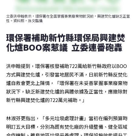
立委洪申翰表示，環保署在全面掌握事業廢棄物狀況前，興建焚化爐缺乏正當
性。資料照，孫文臨攝
環保署補助新竹縣環保局興建焚
化爐BOO案惹議  立委連番砲轟
洪申翰提到，環保署核發補助722萬給新竹縣政府以BOO
方式興建焚化爐，引發當地居民不滿，日前新竹縣反焚化
爐自救會更北上陳情，「環保署在未妥善掌握事業廢棄物
狀況下，缺乏新建焚化爐的具體依據及正當性，應撤除對
新竹縣興建焚化爐的722萬元補助。」
林淑芬更指出，「多元垃圾處理計畫」當初在編列預算時
明訂五大目標，分別為既有焚化廠的升級整備、健全區域
合作機制、離島地區垃圾妥善處理、環保設施效能提升工