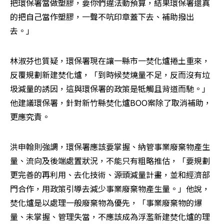
把環保署當做塑膠，要你們違法動預算，結果環保署還真
的把自己當作塑膠，一聲不吭印章蓋下去、補助撥出
去。」
林淑芬也質疑，環保署現在讓一縣市一焚化爐捲土重來，
反覆規劃新建焚化爐，「到時候焚燒量不足，反而沒有垃
圾減量的誘因，這與環保署的政策是牴觸且背道而馳。」
他建議環保署，針對新竹縣焚化爐BOO案除了取消補助，
更應究責。
洪申翰則強調，環保署應該要掌握、納管事業廢棄物產生
量、流向及後端處置狀況，不能只有粗略推估，「要規劃
更完善的再利用、去化技術、源頭減量計畫，並和經濟部
門合作，用政策引導去減少事業廢棄物產生量。」他說，
焚化爐是以處理一般廢棄物為優先，「事業廢棄物的爆
量、未掌握、管理失當，不應該成為浮濫新建焚化爐的理