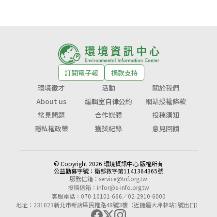
訂閱電子報
捐款支持
環境徵才
活動
關於我們
About us
編輯室自律公約
網站授權條款
常見問題
合作媒體
投稿須知
隱私權政策
獲獎紀錄
意見回饋
© Copyright 2026 環境資訊中心 版權所有
公益勸募字號：
衛部救字第1141364365號
服務信箱：
service@tnf.org.tw
投稿信箱：
infor@e-info.org.tw
客服電話：070-10101-666／02-2910-6000
地址：231023新北市新店區民權路48號3樓（近捷運大坪林站1號出口）