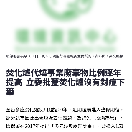
環保署署長今（21日）到立法院進行專題報告並備質詢。資料照，孫文臨攝
焚化爐代燒事業廢棄物比例逐年
提高  立委批蓋焚化爐沒有對症下
藥
全台多座焚化爐使用超過20年，近期陸續進入整修期程，
部分縣市因此出現垃圾去化難題。為避免「廢滿為患」，
環保署在2017年提出「多元垃圾處理計畫」，要投入153