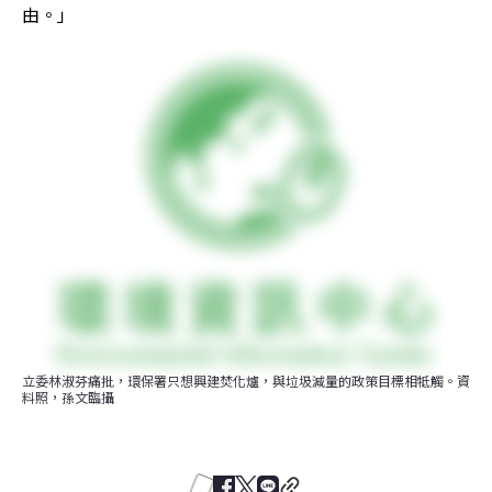
由。」
立委林淑芬痛批，環保署只想興建焚化爐，與垃圾減量的政策目標相牴觸。資
料照，孫文臨攝