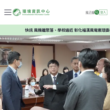
電子報
登入
快訊
風機離聚落、學校過近 彰化福漢風電案環委建議