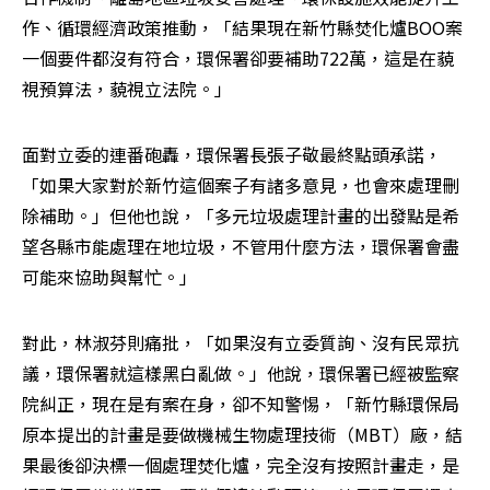
作、循環經濟政策推動，「結果現在新竹縣焚化爐BOO案
一個要件都沒有符合，環保署卻要補助722萬，這是在藐
視預算法，藐視立法院。」 
面對立委的連番砲轟，環保署長張子敬最終點頭承諾，
「如果大家對於新竹這個案子有諸多意見，也會來處理刪
除補助。」但他也說，「多元垃圾處理計畫的出發點是希
望各縣市能處理在地垃圾，不管用什麼方法，環保署會盡
可能來協助與幫忙。」
對此，林淑芬則痛批，「如果沒有立委質詢、沒有民眾抗
議，環保署就這樣黑白亂做。」他說，環保署已經被監察
院糾正，現在是有案在身，卻不知警惕，「新竹縣環保局
原本提出的計畫是要做機械生物處理技術（MBT）廠，結
果最後卻決標一個處理焚化爐，完全沒有按照計畫走，是