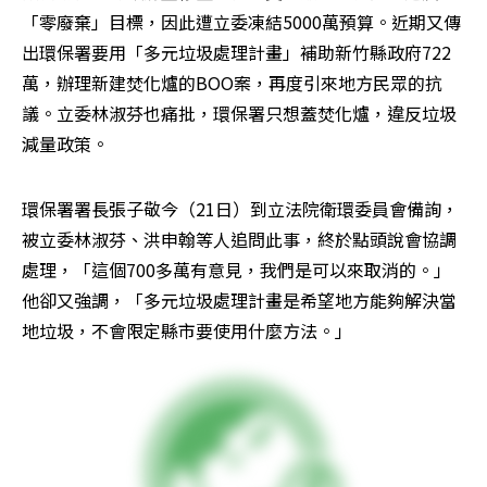
「零廢棄」目標，因此遭立委凍結5000萬預算。近期又傳
出環保署要用「多元垃圾處理計畫」補助新竹縣政府722
萬，辦理新建焚化爐的BOO案，再度引來地方民眾的抗
議。立委林淑芬也痛批，環保署只想蓋焚化爐，違反垃圾
減量政策。
環保署署長張子敬今（21日）到立法院衛環委員會備詢，
被立委林淑芬、洪申翰等人追問此事，終於點頭說會協調
處理，「這個700多萬有意見，我們是可以來取消的。」
他卻又強調，「多元垃圾處理計畫是希望地方能夠解決當
地垃圾，不會限定縣市要使用什麼方法。」 