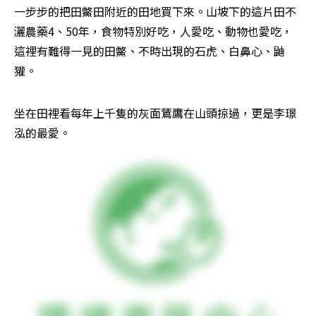
一步步的把田鱉田附近的田地買下來。山坡下的這片田不
灑農藥4、50年，食物特別好吃，人愛吃、動物也愛吃，
這裡有難得一見的田鱉、不時出現的石虎、白鼻心、鼬
獾。
坐在田裡看每年上千隻的灰面鵟鷹在山頭掠過，更是李璟
泓的最愛。