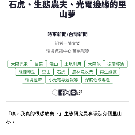
石虎、生態農夫、光電邊緣的里
山夢
時事新聞
/
台灣新聞
記者
—
陳文姿
環境資訊中心
苗栗
報導
太陽光電
苗栗
淺山
土地利用
太陽能
循環經濟
能源轉型
里山
石虎
農林漁牧業
再生能源
環境經濟
小光電專題報導
深度低碳專題
「唉，我真的很想放棄。」生態研究員李璟泓有個里山
夢。