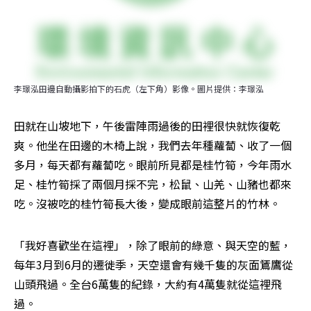
李璟泓田邊自動攝影拍下的石虎（左下角）影像。圖片提供：李璟泓
田就在山坡地下，午後雷陣雨過後的田裡很快就恢復乾
爽。他坐在田邊的木椅上說，我們去年種蘿蔔、收了一個
多月，每天都有蘿蔔吃。眼前所見都是桂竹筍，今年雨水
足、桂竹筍採了兩個月採不完，松鼠、山羌、山豬也都來
吃。沒被吃的桂竹筍長大後，變成眼前這整片的竹林。
「我好喜歡坐在這裡」，除了眼前的綠意、與天空的藍，
每年3月到6月的遷徙季，天空還會有幾千隻的灰面鵟鷹從
山頭飛過。全台6萬隻的紀錄，大約有4萬隻就從這裡飛
過。