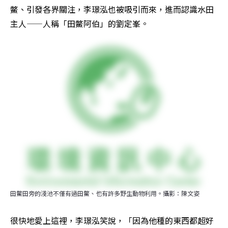
鱉、引發各界關注，李璟泓也被吸引而來，進而認識水田
主人——人稱「田鱉阿伯」的劉定峯。
田鱉田旁的淺池不僅有過田鱉、也有許多野生動物利用。攝影：陳文姿
很快地愛上這裡，李璟泓笑說，「因為他種的東西都超好