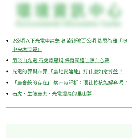
2公頃以下光電申請急增 苗縣破百公頃 基層為難「盼
中央說清楚」
阻淺山光電 石虎背黑鍋 保育團體吐無奈心聲
光電的罪與非罪 「農地變建地」打什麼如意算盤？
「農舍般的存在」 蔡卉荀評析：環社檢核能解套嗎？
石虎、生態農夫、光電邊緣的里山夢