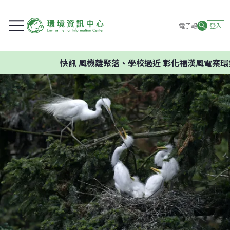
電子報
登入
快訊
風機離聚落、學校過近 彰化福漢風電案環委建