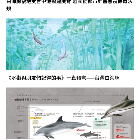
白海豚棲地受台中港擴建威脅 環團批都市計畫無視保育法
規
《水獺與朋友們記得的事》一直轉彎——台灣白海豚