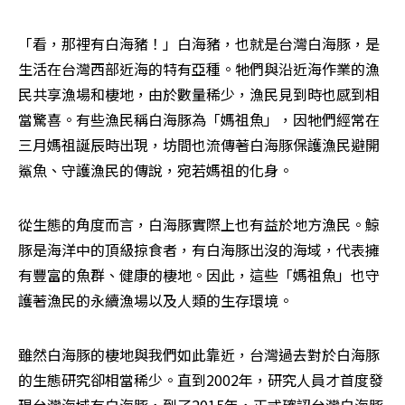
「看，那裡有白海豬！」白海豬，也就是台灣白海豚，是
生活在台灣西部近海的特有亞種。牠們與沿近海作業的漁
民共享漁場和棲地，由於數量稀少，漁民見到時也感到相
當驚喜。有些漁民稱白海豚為「媽祖魚」，因牠們經常在
三月媽祖誕辰時出現，坊間也流傳著白海豚保護漁民避開
鯊魚、守護漁民的傳說，宛若媽祖的化身。
從生態的角度而言，白海豚實際上也有益於地方漁民。鯨
豚是海洋中的頂級掠食者，有白海豚出沒的海域，代表擁
有豐富的魚群、健康的棲地。因此，這些「媽祖魚」也守
護著漁民的永續漁場以及人類的生存環境。
雖然白海豚的棲地與我們如此靠近，台灣過去對於白海豚
的生態研究卻相當稀少。直到2002年，研究人員才首度發