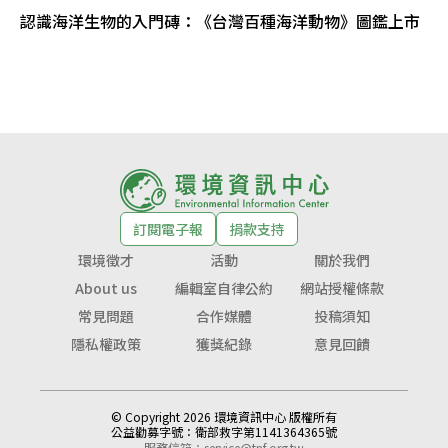
認識海洋生物的入門磚：《台灣百種海洋動物》圖鑑上市
訂閱電子報
捐款支持
環境徵才
活動
關於我們
About us
編輯室自律公約
網站授權條款
常見問題
合作媒體
投稿須知
隱私權政策
獲獎紀錄
意見回饋
© Copyright 2026 環境資訊中心 版權所有
公益勸募字號：
衛部救字第1141364365號
服務信箱：
service@tnf.org.tw