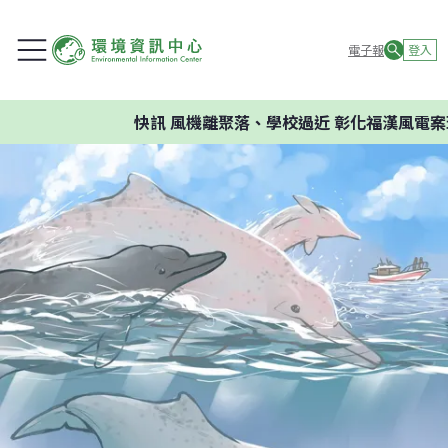
電子報
登入
快訊
風機離聚落、學校過近 彰化福漢風電案環委