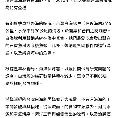
現台灣海域有白海豚，到了2015年，正式確認台灣白海豚
為特有亞種。
有別於棲息於外海的鯨豚，台灣白海豚生活在近海約3至5
公里、水深不到20公尺的海域，於苗栗和台南之間洄游。
白海豚利用聲納系統在海中覓食，牠們最愛吃會發出聲音
的石首魚科等底棲魚類。此外，聲納還幫助夥伴間進行溝
通，以及辨識海中的危險。
根據歷年林務局、海洋保育署，以及民間保育研究團體的
調查，白海豚的族群數量持續在減少，至今已不到65隻，
屬於極度瀕危物種。
瀕臨滅絕的台灣白海豚面臨著五大威脅，不只有沿海的工
業開發破壞其棲地，從溪流而下的食物來源減少、河海水
源和空氣污染、海洋工程與船隻發出的噪音，以及漁民使