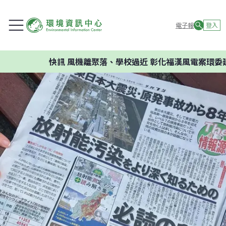
電子報
登入
快訊
風機離聚落、學校過近 彰化福漢風電案環委建議不