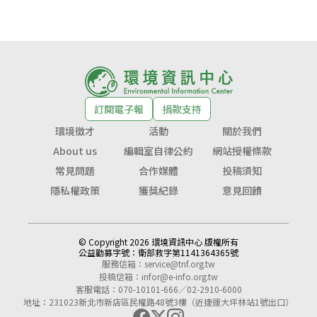
訂閱電子報
捐款支持
環境徵才
活動
關於我們
About us
編輯室自律公約
網站授權條款
常見問題
合作媒體
投稿須知
隱私權政策
獲獎紀錄
意見回饋
© Copyright 2026 環境資訊中心 版權所有
公益勸募字號：
衛部救字第1141364365號
服務信箱：
service@tnf.org.tw
投稿信箱：
infor@e-info.org.tw
客服電話：070-10101-666／02-2910-6000
地址：231023新北市新店區民權路48號3樓（近捷運大坪林站1號出口）