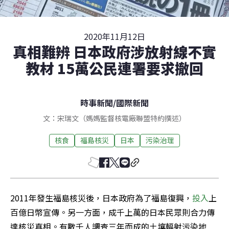
2020年11月12日
真相難辨 日本政府涉放射線不實
教材 15萬公民連署要求撤回
時事新聞
/
國際新聞
文：宋瑞文（媽媽監督核電廠聯盟特約撰述）
核食
福島核災
日本
污染治理
2011年發生福島核災後，日本政府為了福島復興，
投入
上
百億日幣宣傳。另一方面，成千上萬的日本民眾則合力傳
達核災真相。有數千人調查三年而成的土壤輻射污染地