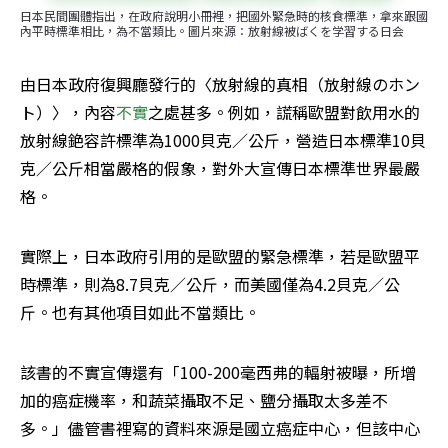
日本民間團體指出，在政府說明小冊裡，把國外緊急時的核食標準，拿來跟國
內平時標準相比，為不當類比。圖片來源：放射線被ばくを学習する日会
由日本政府復興廳發行的〈放射線的真相（放射線のホン
ト）〉，內容
不實
之處甚多。例如，謊稱歐盟對飲用水的
放射線銫容許標準為1000貝克／公斤，營造日本標準10貝
克／公斤相當嚴格的假象，對外大宣傳日本標準世界最嚴
格。
實際上，日本政府引用的是歐盟的緊急標準，若是歐盟平
時標準，則為8.7貝克／公斤，而美國僅為4.2貝克／公
斤。也有其他項目如此不當類比。
該書的不實宣傳還有「100-200毫西弗的輻射被曝，所增
加的癌症機率，和蔬菜攝取不足、鹽分攝取太多差不
多。」儘管書裡寫的資料來源是國立癌症中心，但該中心