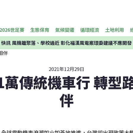
2026世足賽
生態保育
氣候變遷
循環經濟
土地利用
快訊
風機離聚落、學校過近 彰化福漢風電案環委建議不應開發
2021年12月29日
.1萬傳統機車行 轉型
伴
全球電動機車浪潮如火如荼地推進，台灣卻出現政策大轉