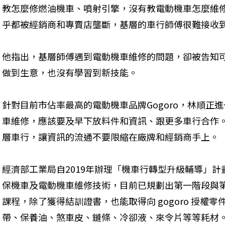
教怎麼修燃油機車、噴射引擎，沒有教電動機車怎麼維
乎都被經銷商和專賣店壟斷，基層的車行師傅很難接收
他指出，基層師傅遇到電動機車維修的問題，卻被告知
做到生意，也沒有學習到新技能。
針對目前市佔率最高的電動機車品牌Gogoro，林順正進
車維修，應該要及早下放料件和資訊、跟更多車行合作
層車行，讓資訊的流通不要限縮在廠牌和經銷商手上。
經濟部工業局自2019年辦理「機車行轉型升級輔導」
保機車及電動機車維修技術，目前已規劃出第一階段與
課程，除了獲得結訓證書，也能取得向 gogoro 授權
帶、保養油、煞車皮、鏈條、冷卻液、來令片等等耗材