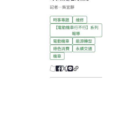
記者
—
吳宜靜
時事專題
維修
【電動機車行不行】系列
報導
電動機車
能源轉型
綠色消費
永續交通
機車