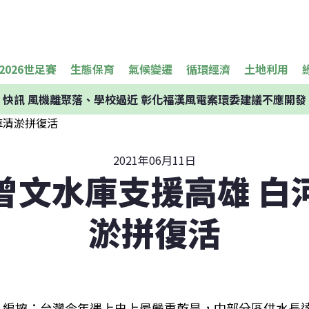
2026世足賽
生態保育
氣候變遷
循環經濟
土地利用
快訊
風機離聚落、學校過近 彰化福漢風電案環委建議不應開發
2021年06月11日
曾文水庫支援高雄 白
淤拼復活
編按：台灣今年遇上史上最嚴重乾旱，中部分區供水長