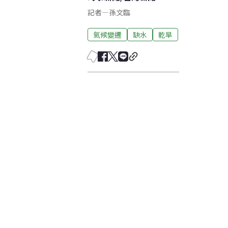
記者
—
孫文臨
氣候變遷
缺水
乾旱