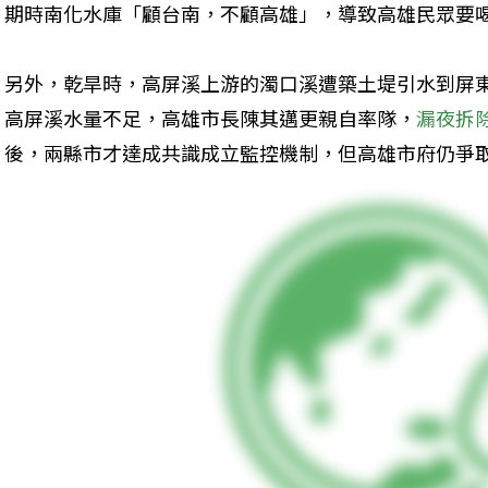
期時南化水庫「顧台南，不顧高雄」，導致高雄民眾要
另外，乾旱時，高屏溪上游的濁口溪遭築土堤引水到屏
高屏溪水量不足，高雄市長陳其邁更親自率隊，
漏夜拆
後，兩縣市才達成共識成立監控機制，但高雄市府仍爭