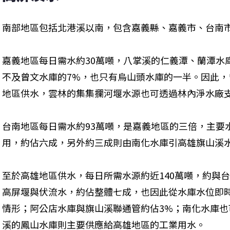
南部地區包括北港溪以南，包含嘉義縣、嘉義市、台南
嘉義地區每日需水約30萬噸，八掌溪的仁義潭、蘭潭水庫
不及曾文水庫的7%，也只有烏山頭水庫的一半。因此
地區供水，雲林的集集攔河堰水源也可透過林內淨水廠
台南地區每日需水約93萬噸，是嘉義地區的三倍，主要
用，約佔六成，另外約三成則由南化水庫引高雄旗山溪
至於高雄地區供水，每日所需水源約近140萬噸，約與
高屏堰與伏流水，約佔整體七成，也因此從水庫水位即
情形；阿公店水庫與旗山溪聯通管約佔3%；南化水庫
溪的鳳山水庫則主要供應給高雄地區的工業用水。