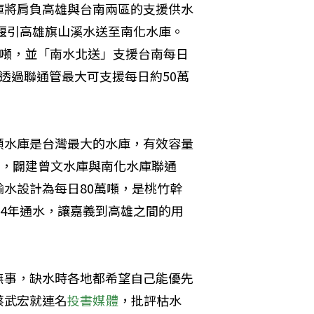
庫將肩負高雄與台南兩區的支援供水
河堰引高雄旗山溪水送至南化水庫。
4萬噸，並「南水北送」支援台南每日
透過聯通管最大可支援每日約50萬
頭水庫是台灣最大的水庫，有效容量
億，闢建曾文水庫與南化水庫聯通
水設計為每日80萬噸，是桃竹幹
24年通水，讓嘉義到高雄之間的用
無事，缺水時各地都希望自己能優先
蔡武宏就連名
投書媒體
，批評枯水