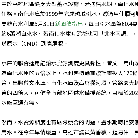
由於高雄地區缺乏大型蓄水設施，若遇枯水期，南化水
任務。南化水庫於1999年完成越域引水，透過甲仙攔
高雄市水利局5月31日
新聞稿指出
，每日引水量為60.
約6萬噸自來水。若南化水庫有餘裕也可「北水南調」，
噸原水（CMD）到高屏堰。
水庫的聯合運用能讓水資源調度更具彈性，曾文－烏山
為南化水庫的五倍以上，水利署透過前瞻計畫投入120
管，串聯曾文水庫、南化水庫及高屏攔河堰，管路最大輸
管的四倍大，可健全南部地區供水備援系統，目標於20
水能互通有無。
然而，水資源調度也有區域競合的問題，豐水期時相安
用水。在今年旱情嚴重，高雄市議員黃香菽、鍾易仲、