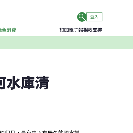
登入
綠色消費
訂閱電子報
捐款支持
河水庫清
達2個月，是有史以來最久的限水措