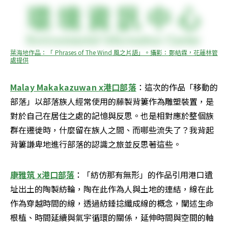
葉海地作品：「 Phrases of The Wind 風之片語」。攝影：鄭皓霖，花蓮林管
處提供
Malay Makakazuwan x港口部落
：這次的作品「移動的
部落」以部落族人經常使用的藤製背簍作為雕塑裝置，是
對於自己在居住之處的記憶與反思。也是相對應於整個族
群在遷徙時，什麼留在族人之間、而哪些流失了？我背起
背簍謙卑地進行部落的認識之旅並反思著這些。
康雅筑 x港口部落
：「紡仿那有無形」的作品引用港口遺
址出土的陶製紡輪，陶在此作為人與土地的連結，線在此
作為穿越時間的線，透過紡錘捻纖成線的概念，闡述生命
根植、時間延續與氣宇循環的關係，延伸時間與空間的軸