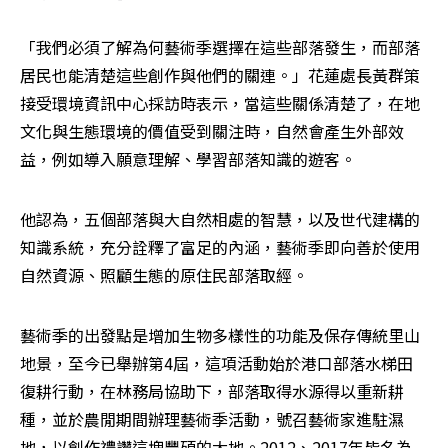
「我們必須了解為何藝術季選擇在這些部落發生，而部落
居民也能清楚這些創作與他們的關連。」花蓮處長黃群策
接受環境資訊中心採訪時表示，當這些關係清楚了，在地
文化與生態環境的價值受到關注時，自然會產生外部效
益，例如導入願意理解、學習部落知識的遊客。
他認為，五個部落與大自然相處的智慧，以及世代建構的
知識系統，充分詮釋了富足的內涵，藝術季即向善於使用
自然資源、照顧生態的原住民部落取經。
藝術季的出發點是增加生物多樣性的功能及保存傳統里山
地景，至今已舉辦第4屆，這項活動始於港口部落水梯田
復耕行動，在林務局協助下，部落取得水源得以重新耕
種，並於農閒期間辦理藝術季活動，號召藝術家進駐濕
地，以創作禮讚這塊豐碩的大地。2012、2017年皆名為