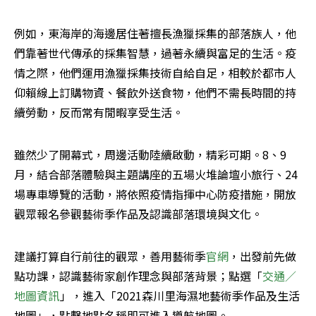
例如，東海岸的海邊居住著擅長漁獵採集的部落族人，他
們靠著世代傳承的採集智慧，過著永續與富足的生活。疫
情之際，他們運用漁獵採集技術自給自足，相較於都市人
仰賴線上訂購物資、餐飲外送食物，他們不需長時間的持
續勞動，反而常有閒暇享受生活。
雖然少了開幕式，周邊活動陸續啟動，精彩可期。8、9
月，結合部落體驗與主題講座的五場火堆論壇小旅行、24
場專車導覽的活動，將依照疫情指揮中心防疫措施，開放
觀眾報名參觀藝術季作品及認識部落環境與文化。
建議打算自行前往的觀眾，善用藝術季
官網
，出發前先做
點功課，認識藝術家創作理念與部落背景；點選「
交通／
地圖資訊
」，進入「2021森川里海濕地藝術季作品及生活
地圖」，點擊地點名稱即可進入導航地圖。