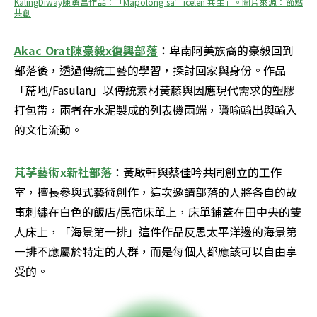
KalingDiway陳勇昌作品：「Mapolong sa’icelen 共生」。圖片來源：節點
共創
Akac Orat陳豪毅x復興部落
：卑南阿美族裔的豪毅回到
部落後，透過傳統工藝的學習，探討回家與身份。作品
「蓆地/Fasulan」以傳統素材黃藤與因應現代需求的塑膠
打包帶，兩者在水泥製成的列表機兩端，隱喻輸出與輸入
的文化流動。
芃芓藝術x新社部落
：黃啟軒與蔡佳吟共同創立的工作
室，擅長參與式藝術創作，這次邀請部落的人將各自的故
事刺繡在白色的飯店/民宿床單上，床單鋪蓋在田中央的雙
人床上，「海景第一排」這件作品反思太平洋邊的海景第
一排不應屬於特定的人群，而是每個人都應該可以自由享
受的。