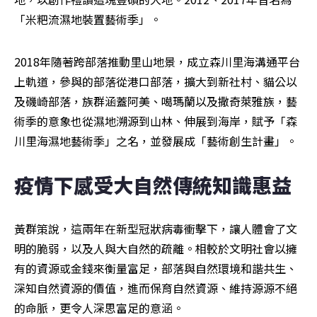
「米粑流濕地裝置藝術季」。
2018年隨著跨部落推動里山地景，成立森川里海溝通平台
上軌道，參與的部落從港口部落，擴大到新社村、貓公以
及磯崎部落，族群涵蓋阿美、噶瑪蘭以及撒奇萊雅族，藝
術季的意象也從濕地溯源到山林、伸展到海岸，賦予「森
川里海濕地藝術季」之名，並發展成「藝術創生計畫」。
疫情下感受大自然傳統知識惠益
黃群策說，這兩年在新型冠狀病毒衝擊下，讓人體會了文
明的脆弱，以及人與大自然的疏離。相較於文明社會以擁
有的資源或金錢來衡量富足，部落與自然環境和諧共生、
深知自然資源的價值，進而保育自然資源、維持源源不絕
的命脈，更令人深思富足的意涵。