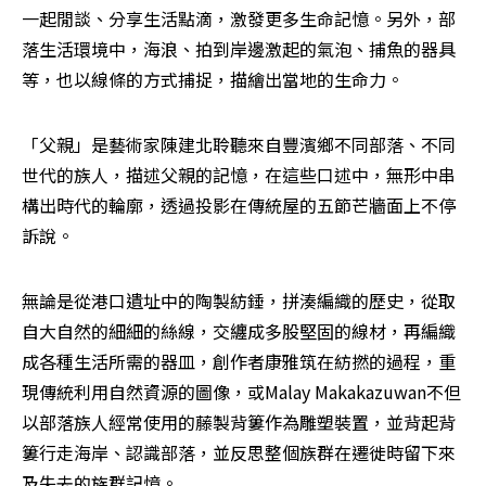
一起閒談、分享生活點滴，激發更多生命記憶。另外，部
落生活環境中，海浪、拍到岸邊激起的氣泡、捕魚的器具
等，也以線條的方式捕捉，描繪出當地的生命力。
「父親」是藝術家陳建北聆聽來自豐濱鄉不同部落、不同
世代的族人，描述父親的記憶，在這些口述中，無形中串
構出時代的輪廓，透過投影在傳統屋的五節芒牆面上不停
訴說。
無論是從港口遺址中的陶製紡錘，拼湊編織的歷史，從取
自大自然的細細的絲線，交纏成多股堅固的線材，再編織
成各種生活所需的器皿，創作者康雅筑在紡撚的過程，重
現傳統利用自然資源的圖像，或Malay Makakazuwan不但
以部落族人經常使用的藤製背簍作為雕塑裝置，並背起背
簍行走海岸、認識部落，並反思整個族群在遷徙時留下來
及失去的族群記憶。