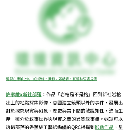
縫製在床單上的白色線條。攝影：鄭皓霖，花蓮林管處提供
許家維x新社部落
：作品「岩棺是不是棺」回到新社岩棺
出土的地點採集影像，意圖建立鏡頭以外的事件，發展出
對於探究現實與幻象、歷史與當下間的敏銳知性，進而生
產一種介於敘事世界與現實之間的異質敘事體。觀眾可以
透過部落的香蕉絲工藝師編繡的QRC掃描到
影像作品
，呈