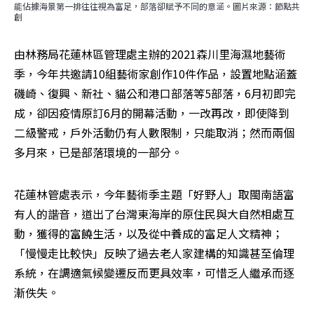
能佔據海景第一排往往視為富足，部落卻賦予不同的意涵。圖片來源：節點共
創
由林務局花蓮林區管理處主辦的2021森川里海濕地藝術
季，今年共邀請10組藝術家創作10件作品，設置地點涵蓋
磯崎、復興、新社、貓公和港口部落等5部落，6月初即完
成，卻因疫情原訂6月的開幕活動，一改再改，即使降到
二級警戒，戶外活動仍有人數限制，只能取消；然而兩個
多月來，已是部落環境的一部分。
花蓮林管處表示，今年藝術季主題「好野人」取閩南語富
有人的諧音，道出了台灣東海岸的原住民與大自然相處互
動，獲得的富饒生活，以及從中養成的富足人文精神；
「慢慢走比較快」反映了過去老人家建構的知識甚至倫理
系統，在調適氣候變遷反而更具效率，可惜乏人繼承而逐
漸佚失。