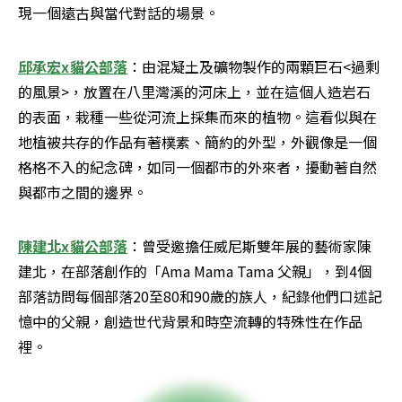
現一個遠古與當代對話的場景。
邱承宏x貓公部落
：由混凝土及礦物製作的兩顆巨石<過剩
的風景>，放置在八里灣溪的河床上，並在這個人造岩石
的表面，栽種一些從河流上採集而來的植物。這看似與在
地植被共存的作品有著樸素、簡約的外型，外觀像是一個
格格不入的紀念碑，如同一個都市的外來者，擾動著自然
與都市之間的邊界。
陳建北x貓公部落
：曾受邀擔任威尼斯雙年展的藝術家陳
建北，在部落創作的「Ama Mama Tama 父親」，到4個
部落訪問每個部落20至80和90歲的族人，紀錄他們口述記
憶中的父親，創造世代背景和時空流轉的特殊性在作品
裡。