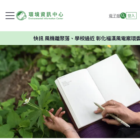
電子報
登入
快訊
風機離聚落、學校過近 彰化福漢風電案環委建議不應