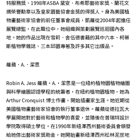
特服務獎、1998年ASBA 黛安．布希耶藝術家獎、蘭花文
摘榮譽勳章以及皇家園藝協會金獎的得獎人。身為美國植
物畫藝術家協會的前任董事會成員，凱蘿從2004年起擔任
展覽總監，在此職位中，她組織與策劃展覽巡迴國內各
地。她的作品出現在雪莉．舍伍德書籍的其中六本、柯蒂
斯植物學雜誌、三本邱園專著及許多其它出版品。
蘿蘋．A.．潔思
Robin A. Jess 蘿蘋‧A.‧潔思是一位紐約植物園植物繪圖
與科學繪圖認證學程的統籌者，在紐約植物園植物，她為
Arthur Cronquist 博士作畫，開始插畫家生涯。她近期從
美國植物畫藝術家協會的執行董事退休。蘿蘋從德拉瓦大
學展開她對於藝術和植物學的喜愛，並隨後在普瑞特設計
學院取得碩士學位。在1990年新紐澤西州藝術委員會頒發
給她傑出藝術家獎助金，她開始畫新紐澤西州松林泥炭地