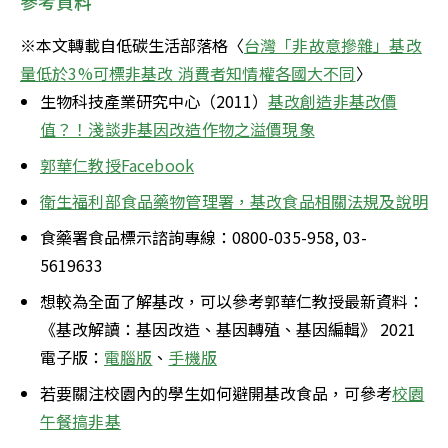
參考資料
※本文轉載自低碳生活部落格〈
台灣「非故意摻雜」基改
量低於3%可標非基改 消費者知情權各國大不同
〉
生物科技產業研究中心（2011）
基改創造非基改價
值？！淺談非基因改造作物之溢價現象
郭華仁教授Facebook
衛生福利部食品藥物管理署，基改食品相關法規及說明
食藥署食品標示諮詢專線：0800-035-958, 03-
5619633
想較為全面了解基改，可以參考郭華仁教授最新資料：
《基改解讀：基因改造、基因轉殖、基因編輯》 2021
電子版：
電腦版
、
手機版
若要關注校園內的學生如何避開基改食品，可參考
校園
午餐搞非基