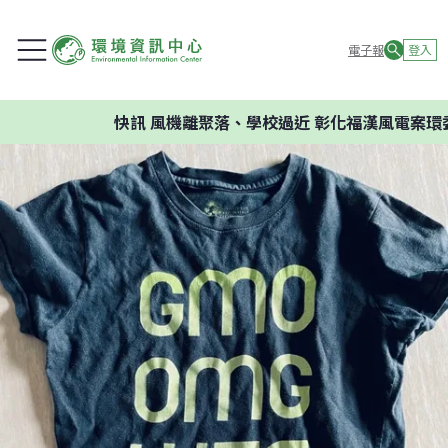
電子報
登入
快訊
風機離聚落、學校過近 彰化福漢風電案環委建議不