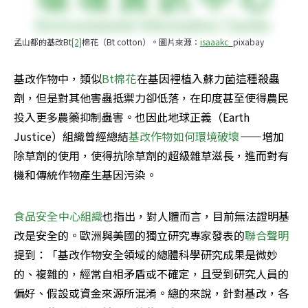
孟山都的基改Bt
[2]
棉花（Bt cotton）。圖片來源：
isaaakc
_pixabay
基改作物中，類似
Bt棉花
在基因裡植入蘇力菌這種殺蟲
劑，但是對其他害蟲抵禦力卻低落，在印度甚至使得農民
投入更多農藥抑制蟲害。也因此地球正義（Earth 
Justice）組織曾經總結
基改作物如何環境破壞
——增加
除草劑的使用，使得抗除草劑的超級雜草滋長，進而對有
機和傳統作物產生基因污染。
食品安全中心組織
也指出，對人體而言，目前無法證明基
改是安全的。歐洲與美國的獨立研究專家發表的
聯合聲明
提到：「基改作物安全領域的總體科學研究成果是微妙
的、複雜的，經常自相矛盾或不確定，且受到研究人員的
偏好、假設或資金來源所混淆。總的來說，針對基改，各