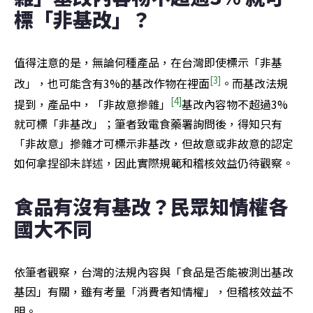
標「非基改」？
值得注意的是，無論何種產品，在台灣即使標示「非基
[3]
改」，也可能含有3%的基改作物在裡面
。而基改法規
[4]
提到，產品中，「非故意摻雜」
基改內容物不超過3% 
就可標「非基改」；筆者致電食藥署詢問後，得知只有
「非故意」摻雜才可標示非基改，但故意或非故意的認定
如何拿捏卻未詳述，因此實際規範和稽核效益仍待觀察。
食品有沒有基改？民眾知情權各
國大不同
依筆者觀察，台灣的法規內容與「食品是否能被測出基改
基因」有關，雖有考量「消費者知情權」，但稽核效益不
明。