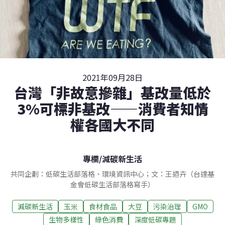
2021年09月28日
台灣「非故意摻雜」基改量低於
3%可標非基改——消費者知情
權各國大不同
專欄
/
減碳新生活
共同企劃：低碳生活部落格、環境資訊中心；文：王迺卉（台達基
金會低碳生活部落格寫手）
減碳新生活
玉米
食材食品
大豆
污染治理
GMO
生物多樣性
綠色消費
深度低碳專題