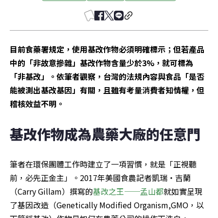
目前食藥署規定，使用基改作物必須明確標示；但若產品
中的「非故意摻雜」基改作物含量少於3%，就可標為
「非基改」。依筆者觀察，台灣的法規內容與食品「是否
能被測出基改基因」有關，且雖有考量消費者知情權，但
稽核效益不明。
基改作物成為農藥大廠的任意門
筆者在環保團體工作時建立了一項習慣，就是「正視聽
前，必先正金主」。2017年美國食農記者凱瑞・吉蘭
（Carry Gillam）撰寫的
基改之王──孟山都
就如實呈現
了基因改造（Genetically Modified Organism,GMO，以