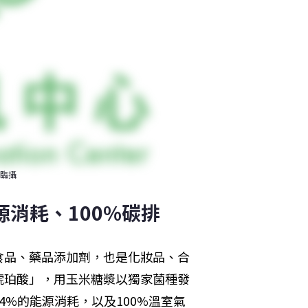
臨攝
源消耗、100%碳排
食品、藥品添加劑，也是化妝品、合
琥珀酸」，用玉米糖漿以獨家菌種發
%的能源消耗，以及100%溫室氣