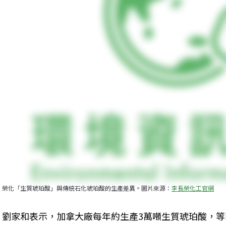
榮化「生質琥珀酸」與傳統石化琥珀酸的生產差異。圖片來源：
李長榮化工官網
劉家和表示，加拿大廠每年約生產3萬噸生質琥珀酸，等