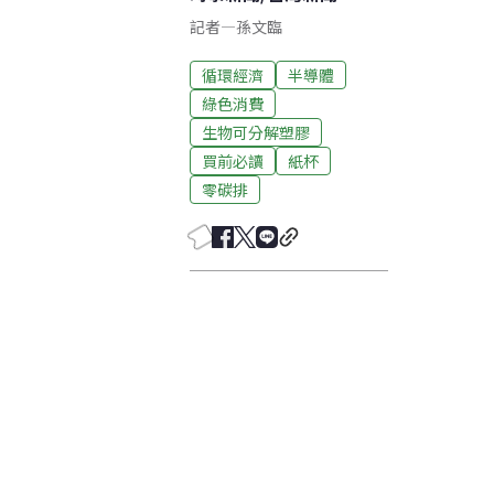
記者
—
孫文臨
循環經濟
半導體
綠色消費
生物可分解塑膠
買前必讀
紙杯
零碳排