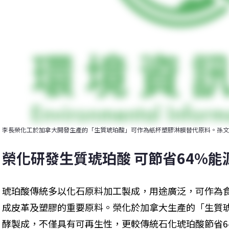
李長榮化工於加拿大開發生產的「生質琥珀酸」可作為紙杯塑膠淋膜替代原料。孫文
榮化研發生質琥珀酸 可節省64%能
琥珀酸傳統多以化石原料加工製成，用途廣泛，可作為
成皮革及塑膠的重要原料。榮化於加拿大生產的「生質
酵製成，不僅具有可再生性，更較傳統石化琥珀酸節省64