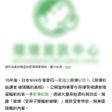
被列為最高機密的原爆調查報告。圖片來源：
NHK
76年後，日本NHK在事發同一天
播出
原爆
紀錄片
《原爆初
始調查 被隱瞞的真相》，公開當時美軍在原爆現場調查殘
留輻射的第一手
影像紀錄
，透過大量原始資料與訪談，揭
露「被爆（受原子彈輻射被曝）」居民受害慘狀，與美國
隱瞞的內幕。