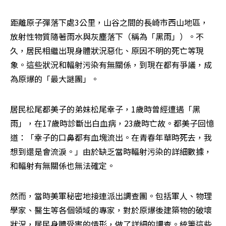
距離原子彈落下處3公里，山谷之間的長崎市西山地區，
放射性物質隨著雨水與灰塵落下（稱為「黑雨」）。不
久，居民相繼出現身體狀況惡化、原因不明的死亡等現
象。這些狀況和輻射污染有無關係，到現在都有爭議，成
為原爆的「最大謎團」。
居民松尾都美子的弟妹松尾幸子，1歲時曾經遭遇「黑
雨」，在17歲時診斷出白血病，23歲時亡故。都美子回憶
道：「幸子的口鼻都有血塊流出。在青春年華時死去，我
想到還是會流淚。」由於缺乏當時輻射污染的詳細數據，
和輻射有無關係也無法確定。
然而，當時美軍秘密地接連派出調查團。包括軍人、物理
學家、醫生等各個領域的專家，對於原爆後建築物的破壞
狀況，居民身體受害的情形，做了詳細的調查。統籌這些