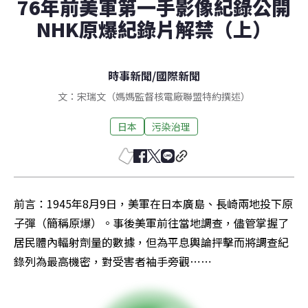
76年前美軍第一手影像紀錄公開
NHK原爆紀錄片解禁（上）
時事新聞
/
國際新聞
文：宋瑞文（媽媽監督核電廠聯盟特約撰述）
日本
污染治理
前言：1945年8月9日，美軍在日本廣島、長崎兩地投下原
子彈（簡稱原爆）。事後美軍前往當地調查，儘管掌握了
居民體內輻射劑量的數據，但為平息輿論抨擊而將調查紀
錄列為最高機密，對受害者袖手旁觀⋯⋯