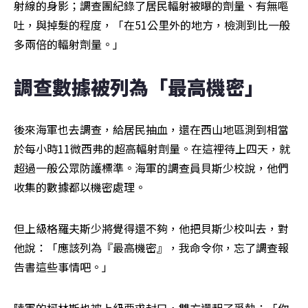
射線的身影；調查團紀錄了居民輻射被曝的劑量、有無嘔
吐，與掉髮的程度，「在51公里外的地方，檢測到比一般
多兩倍的輻射劑量。」
調查數據被列為「最高機密」
後來海軍也去調查，給居民抽血，還在西山地區測到相當
於每小時11微西弗的超高輻射劑量。在這裡待上四天，就
超過一般公眾防護標準。海軍的調查員貝斯少校說，他們
收集的數據都以機密處理。
但上級格羅夫斯少將覺得還不夠，他把貝斯少校叫去，對
他說：「應該列為『最高機密』，我命令你，忘了調查報
告書這些事情吧。」
陸軍的柯林斯也被上級要求封口，雙方還起了爭執；「你