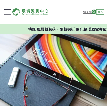
電子報
登入
快訊
風機離聚落、學校過近 彰化福漢風電案環委建議不