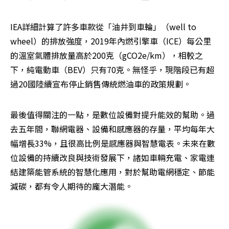
IEA詳細計算了許多車款從「油井到車輪」（well to 
wheel）的排放強度，2019年內燃引擎車（ICE）每公里
的溫室氣體排放量高於200克（gCO2e/km），相較之
下，純電動車（BEV）只有70克。無怪乎，現階段已有超
過20國陸續宣布停止銷售傳統燃油車的政策規劃。
最後值得關注的一點，是數位設備對提升能效的幫助。過
去五年間，聯網電器、設備和感應器的存量，平均每年大
幅增長33%，且很高比例是感應器與智慧電表。未來在數
位設備的持續改良與技術發展下，諸如車輛充電、家電連
結建築能管系統的智慧化應用，對於幫助電網穩定、節能
減碳，都有令人期待的龐大潛能。