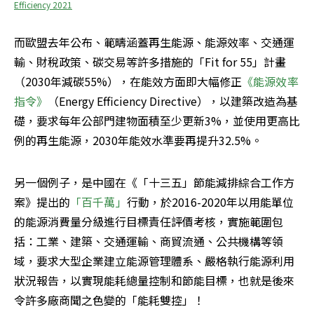
Efficiency 2021
而歐盟去年公布、範疇涵蓋再生能源、能源效率、交通運
輸、財稅政策、碳交易等許多措施的「Fit for 55」計畫
（2030年減碳55%），在能效方面即大幅修正
《能源效率
指令》
（Energy Efficiency Directive），以建築改造為基
礎，要求每年公部門建物面積至少更新3%，並使用更高比
例的再生能源，2030年能效水準要再提升32.5%。
另一個例子，是中國在《「十三五」節能減排綜合工作方
案》提出的
「百千萬」
行動，於2016-2020年以用能單位
的能源消費量分級進行目標責任評價考核，實施範圍包
括：工業、建築、交通運輸、商貿流通、公共機構等領
域，要求大型企業建立能源管理體系、嚴格執行能源利用
狀況報告，以實現能耗總量控制和節能目標，也就是後來
令許多廠商聞之色變的「能耗雙控」！