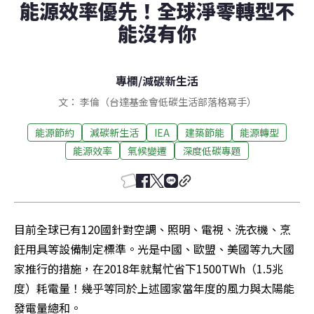
能源效率優先！全球淨零轉型不
能沒有你
專欄
/
減碳新生活
文： 李倫（台達基金會低碳生活部落格寫手）
能源節約
減碳新生活
IEA
建築節能
能源轉型
能源效率
氣候變遷
深度低碳專題
目前全球已有120國針對空調、照明、電視、洗衣機、烹
飪用具等設備制定標準。光是中國、歐盟、美國等九大國
家推行的措施，在2018年就幫忙省下1500TWh（1.5兆
度）耗電量！幾乎等同於上述國家當年度的風力與太陽能
發電量總和。