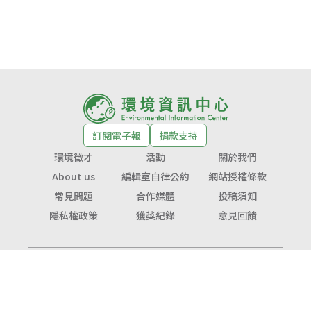
訂閱電子報
捐款支持
環境徵才
活動
關於我們
About us
編輯室自律公約
網站授權條款
常見問題
合作媒體
投稿須知
隱私權政策
獲獎紀錄
意見回饋
© Copyright 2026 環境資訊中心 版權所有
公益勸募字號：
衛部救字第1141364365號
服務信箱：
service@tnf.org.tw
投稿信箱：
infor@e-info.org.tw