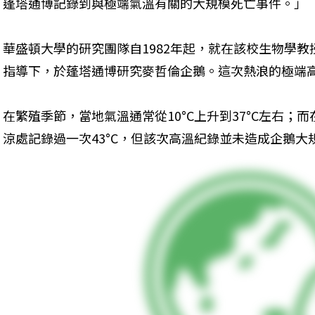
蓬塔通博記錄到與極端氣溫有關的大規模死亡事件。」
華盛頓大學的研究團隊自1982年起，就在該校生物學教授波爾斯
指導下，於蓬塔通博研究麥哲倫企鵝。這次熱浪的極端
在繁殖季節，當地氣溫通常從10°C上升到37°C左右；
涼處記錄過一次43°C，但該次高溫紀錄並未造成企鵝大