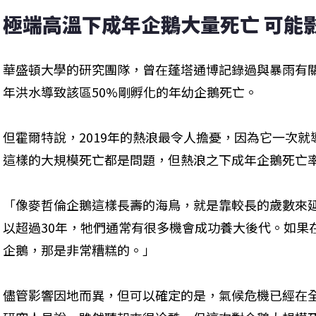
極端高溫下成年企鵝大量死亡 可能
華盛頓大學的研究團隊，曾在蓬塔通博記錄過與暴雨有
年洪水導致該區50%剛孵化的年幼企鵝死亡。
但霍爾特說，2019年的熱浪最令人擔憂，因為它一次
這樣的大規模死亡都是問題，但熱浪之下成年企鵝死亡
「像麥哲倫企鵝這樣長壽的海鳥，就是靠較長的歲數來
以超過30年，牠們通常有很多機會成功養大後代。如果
企鵝，那是非常糟糕的。」
儘管影響因地而異，但可以確定的是，氣候危機已經在