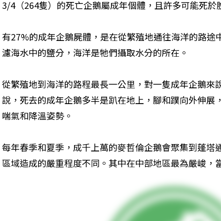
3/4（264隻）的死亡企鵝屬成年個體，且許多可能死於
有27%的成年企鵝屍體，是在從繁殖地通往海洋的路途
濾海水中的鹽分，海洋是牠們攝取水分的所在。
從繁殖地到海洋的路程最長一公里，對一隻成年企鵝來說
說，死去的成年企鵝多半是趴在地上，腳和蹼向外伸展
喘氣和降溫姿勢。
每年春季和夏季，成千上萬的麥哲倫企鵝會聚集到蓬塔
區域造成的嚴重程度不同。其中在中部地區最為嚴峻，