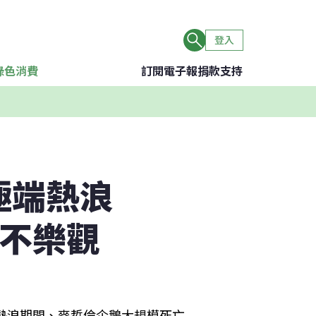
登入
綠色消費
訂閱電子報
捐款支持
極端熱浪
景不樂觀
廷熱浪期間、麥哲倫企鵝大規模死亡