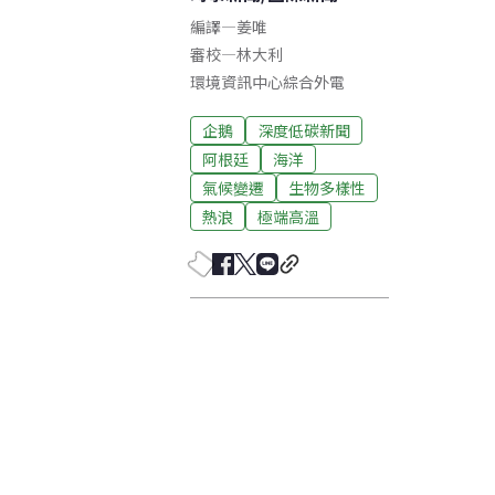
編譯
—
姜唯
審校
—
林大利
環境資訊中心綜合外電
企鵝
深度低碳新聞
阿根廷
海洋
氣候變遷
生物多樣性
熱浪
極端高溫