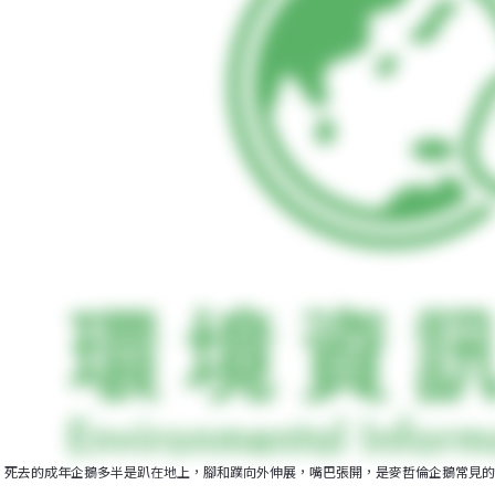
死去的成年企鵝多半是趴在地上，腳和蹼向外伸展，嘴巴張開，是麥哲倫企鵝常見的