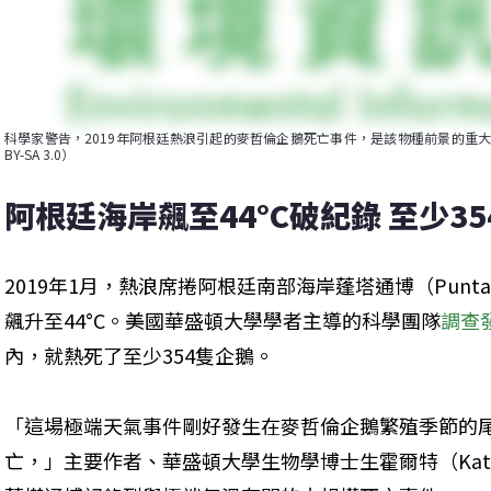
科學家警告，2019年阿根廷熱浪引起的麥哲倫企鵝死亡事件，是該物種前景的重大警訊。圖片
BY-SA 3.0）
阿根廷海岸飆至44°C破紀錄 至少3
2019年1月，熱浪席捲阿根廷南部海岸蓬塔通博（Punt
飆升至44°C。美國華盛頓大學學者主導的科學團隊
調查
內，就熱死了至少354隻企鵝。
「這場極端天氣事件剛好發生在麥哲倫企鵝繁殖季節的
亡，」主要作者、華盛頓大學生物學博士生霍爾特（Kati