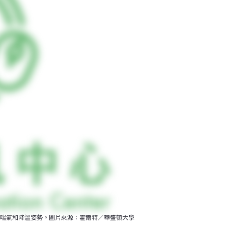
喘氣和降溫姿勢。圖片來源：霍爾特／華盛頓大學