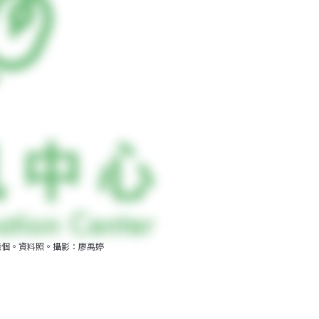
億個。資料照。攝影：廖禹婷