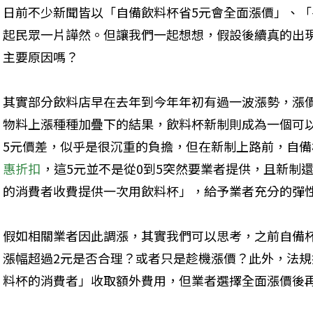
日前不少新聞皆以「自備飲料杯省5元會全面漲價」、「
起民眾一片譁然。但讓我們一起想想，假設後續真的出
主要原因嗎？
其實部分飲料店早在去年到今年年初有過一波漲勢，漲
物料上漲種種加疊下的結果，飲料杯新制則成為一個可
5元價差，似乎是很沉重的負擔，但在新制上路前，自備
惠折扣
，這5元並不是從0到5突然要業者提供，且新制
的消費者收費提供一次用飲料杯」，給予業者充分的彈
假如相關業者因此調漲，其實我們可以思考，之前自備杯
漲幅超過2元是否合理？或者只是趁機漲價？此外，法
料杯的消費者」收取額外費用，但業者選擇全面漲價後