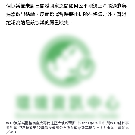
但協議並未對已開發國家之間如何公平地遏止產能過剩與
過漁做出結論，反而選擇暫時將此排除在協議之外，蘇邁
拉認為這是該協議的嚴重缺失。
WTO漁業補貼協商主席哥倫比亞大使威爾斯（Santiago Wills）與WTO總幹事
奧孔喬-伊韋拉於第12屆部長會議公布漁業補貼改革基金。圖片來源：盧維恩
／WTO