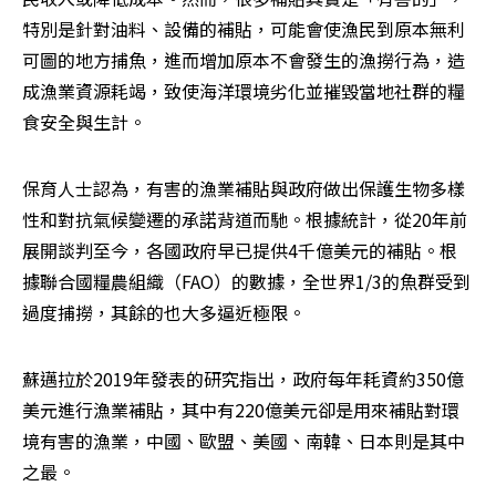
特別是針對油料、設備的補貼，可能會使漁民到原本無利
可圖的地方捕魚，進而增加原本不會發生的漁撈行為，造
成漁業資源耗竭，致使海洋環境劣化並摧毀當地社群的糧
食安全與生計。
保育人士認為，有害的漁業補貼與政府做出保護生物多樣
性和對抗氣候變遷的承諾背道而馳。根據統計，從20年前
展開談判至今，各國政府早已提供4千億美元的補貼。根
據聯合國糧農組織（FAO）的數據，全世界1/3的魚群受到
過度捕撈，其餘的也大多逼近極限。
蘇邁拉於2019年發表的研究指出，政府每年耗資約350億
美元進行漁業補貼，其中有220億美元卻是用來補貼對環
境有害的漁業，中國、歐盟、美國、南韓、日本則是其中
之最。