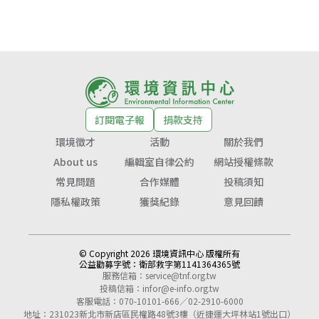
訂閱電子報
捐款支持
環境徵才
活動
關於我們
About us
編輯室自律公約
網站授權條款
常見問題
合作媒體
投稿須知
隱私權政策
獲獎紀錄
意見回饋
© Copyright 2026 環境資訊中心 版權所有
公益勸募字號：
衛部救字第1141364365號
服務信箱：
service@tnf.org.tw
投稿信箱：
infor@e-info.org.tw
客服電話：070-10101-666／02-2910-6000
地址：231023新北市新店區民權路48號3樓（近捷運大坪林站1號出口）