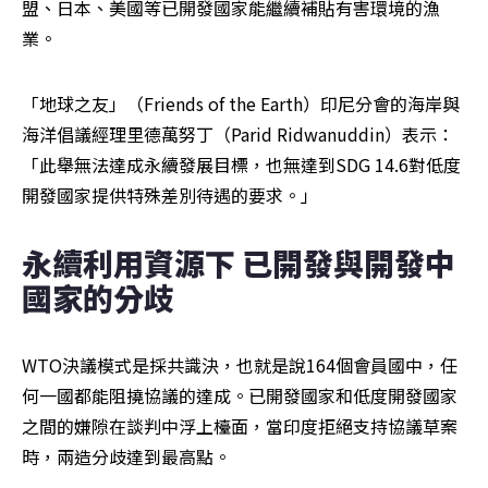
盟、日本、美國等已開發國家能繼續補貼有害環境的漁
業。
「地球之友」（Friends of the Earth）印尼分會的海岸與
海洋倡議經理里德萬努丁（Parid Ridwanuddin）表示：
「此舉無法達成永續發展目標，也無達到SDG 14.6對低度
開發國家提供特殊差別待遇的要求。」
永續利用資源下 已開發與開發中
國家的分歧
WTO決議模式是採共識決，也就是說164個會員國中，任
何一國都能阻撓協議的達成。已開發國家和低度開發國家
之間的嫌隙在談判中浮上檯面，當印度拒絕支持協議草案
時，兩造分歧達到最高點。