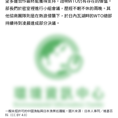
望多邊合作最終能獲得支持，證明WTO仍有存在的價值。
部長們於密室裡進行小組會議，歷經不眠不休的兩晚。其
他協商團隊則是在熱浪侵襲下，於日內瓦湖畔的WTO總部
持續待到凌晨達成部分決議。
一艘未經許可的中國漁船與日本漁業巡邏艇。圖片來源：日本人事院／維基百
科（CC BY 4.0）