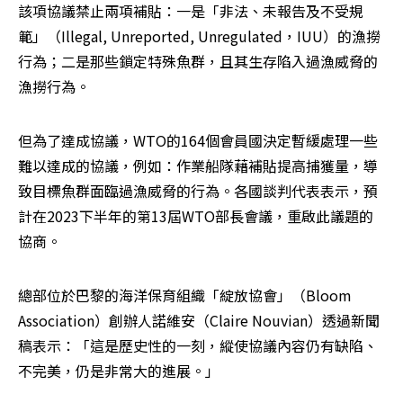
該項協議禁止兩項補貼：一是「非法、未報告及不受規
範」（Illegal, Unreported, Unregulated，IUU）的漁撈
行為；二是那些鎖定特殊魚群，且其生存陷入過漁威脅的
漁撈行為。
但為了達成協議，WTO的164個會員國決定暫緩處理一些
難以達成的協議，例如：作業船隊藉補貼提高捕獲量，導
致目標魚群面臨過漁威脅的行為。各國談判代表表示，預
計在2023下半年的第13屆WTO部長會議，重啟此議題的
協商。
總部位於巴黎的海洋保育組織「綻放協會」（Bloom 
Association）創辦人諾維安（Claire Nouvian）透過新聞
稿表示：「這是歷史性的一刻，縱使協議內容仍有缺陷、
不完美，仍是非常大的進展。」