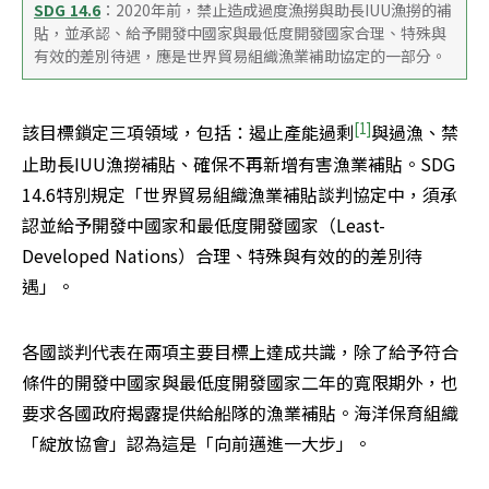
SDG 14.6
：2020年前，禁止造成過度漁撈與助長IUU漁撈的補
貼，並承認、給予開發中國家與最低度開發國家合理、特殊與
有效的差別待遇，應是世界貿易組織漁業補助協定的一部分。
[1]
該目標鎖定三項領域，包括：遏止產能過剩
與過漁、禁
止助長IUU漁撈補貼、確保不再新增有害漁業補貼。SDG 
14.6特別規定「世界貿易組織漁業補貼談判協定中，須承
認並給予開發中國家和最低度開發國家（Least-
Developed Nations）合理、特殊與有效的的差別待
遇」。
各國談判代表在兩項主要目標上達成共識，除了給予符合
條件的開發中國家與最低度開發國家二年的寬限期外，也
要求各國政府揭露提供給船隊的漁業補貼。海洋保育組織
「綻放協會」認為這是「向前邁進一大步」。