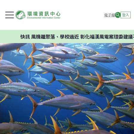
電子報
登入
訊
風機離聚落、學校過近 彰化福漢風電案環委建議不應開發