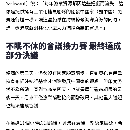
Yashwant）說：「每年漁業資源都因這些把戲而流失。這
像是提供擁有工業化捕魚船隊的開發中國家（如中國）免
費通行證一樣，讓這些船隊在持續掠奪海洋資源的同時，
進一步造成亞洲其他小型人力捕撈漁業的窘迫。」
不眠不休的會議接力賽 最終達成
部分決議
協商的第三天，仍然沒有國家願意讓步，直到奧孔喬伊韋
拉宣布挹注執行基金才消除發展中國家的顧慮，但印度仍
然不為所動。直到協商第四天，也就是原訂磋商期限的最
後一天，看來不僅漁業補貼協商面臨破局，其他重大議題
也無法達成協議。
在長達11個小時的討論後，會議在最後一刻決定展延，希